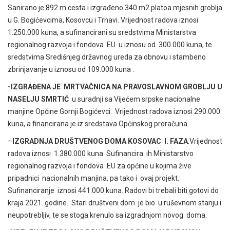
Sanirano je 892 m cesta i izgrađeno 340 m2 platoa mjesnih groblja
u G. Bogićevcima, Kosovcu i Trnavi. Vrijednost radova iznosi
1.250.000 kuna, a sufinancirani su sredstvima Ministarstva
regionalnog razvoja i fondova EU u iznosu od 300.000 kuna, te
sredstvima Središnjeg državnog ureda za obnovu i stambeno
zbrinjavanje u iznosu od 109.000 kuna .
-IZGRAĐENA JE MRTVAČNICA NA PRAVOSLAVNOM GROBLJU U
NASELJU SMRTIĆ
u suradnji sa Vijećem srpske nacionalne
manjine Općine Gornji Bogićevci. Vrijednost radova iznosi 290.000
kuna, a financirana je iz sredstava Općinskog proračuna.
–
IZGRADNJA DRUŠTVENOG DOMA KOSOVAC I. FAZA
:Vrijednost
radova iznosi 1.380.000 kuna. Sufinancira ih Ministarstvo
regionalnog razvoja i fondova EU za općine u kojima žive
pripadnici nacionalnih manjina, pa tako i ovaj projekt.
Sufinanciranje iznosi 441.000 kuna. Radovi bi trebali biti gotovi do
kraja 2021. godine. Stari društveni dom je bio u ruševnom stanju i
neupotrebljiv, te se stoga krenulo sa izgradnjom novog doma.