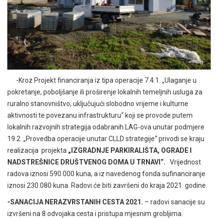
-Kroz Projekt financiranja iz tipa operacije 7.4.1. „Ulaganje u
pokretanje, poboljšanje ili proširenje lokalnih temeljnih usluga za
ruralno stanovništvo, uključujući slobodno vrijeme i kulturne
aktivnosti te povezanu infrastrukturu“ koji se provode putem
lokalnih razvojnih strategija odabranih LAG-ova unutar podmjere
19.2. „Provedba operacije unutar CLLD strategije“ privodi se kraju
realizacija projekta
„IZGRADNJE PARKIRALIŠTA, OGRADE I
NADSTREŠNICE DRUŠTVENOG DOMA U TRNAVI“.
Vrijednost
radova iznosi 590.000 kuna, a iz navedenog fonda sufinanciranje
iznosi 230.080 kuna. Radovi će biti završeni do kraja 2021. godine.
-SANACIJA NERAZVRSTANIH CESTA 2021.
– radovi sanacije su
izvršeni na 8 odvojaka cesta i pristupa mjesnim grobljima.