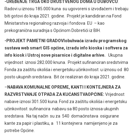
-UREĐENJE TRGA OKO DRUŠTVENOG DOMA U DUBOVCU
:
Radovi u iznosu 185.000 kuna su ugovoreni s izvođačem i trebaju
biti gotovi do kraja 2021. godine. Projekt je kandidiran na Fond
Ministarstva regionalnog razvoja i fondova EU – kao
prekogranična suradnja s Općinom Dobretići iz BIH.
-PROJEKT PAMETNI GRADOVIobuhvaća
izradu programskog
sustava web smart GIS općine, izradu info kioska i softvera za
info kiosk i Ustroj nove pisarnice i digitalne arhive.
Ukupna
vrijednost iznosi 282.000 knuna. Projekt sufinanciran sredstvima
Fonda za zaštitu okoliša i energetsku učinkovitost u iznosu od 80
posto ukupnih sredstava. Bit će realiziran do kraja 2021. godine.
–
NABAVA KOMUNALNE OPREME, KANTI I KONTEJNERA ZA
RAZVRSTVANJE OTPADA ZA KUĆANSTVAOPĆINE:
Vrijednost
nabave iznosi 301.500 kuna. Fond za zaštitu okoliša i energetsku
učinkovitost sufinancira nabavu sa 80 posto iznosa ukupnih
sredstava. Na taj način su za 540 domaćinstava osigurane
kante za papir i plastiku, a 11 kontejnera namijenjeno je za
potrebe Općine.