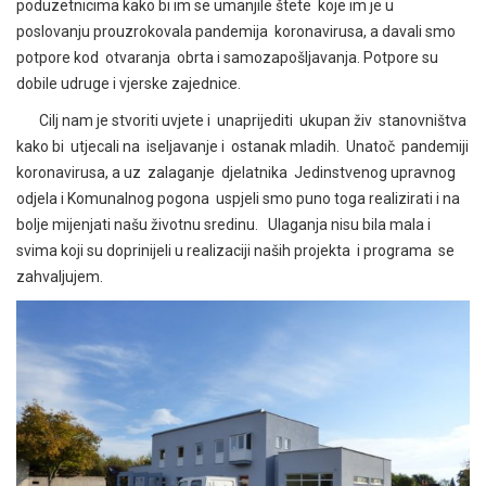
poduzetnicima kako bi im se umanjile štete koje im je u
poslovanju prouzrokovala pandemija koronavirusa, a davali smo
potpore kod otvaranja obrta i samozapošljavanja. Potpore su
dobile udruge i vjerske zajednice.
Cilj nam je stvoriti uvjete i unaprijediti ukupan živ stanovništva
kako bi utjecali na iseljavanje i ostanak mladih. Unatoč pandemiji
koronavirusa, a uz zalaganje djelatnika Jedinstvenog upravnog
odjela i Komunalnog pogona uspjeli smo puno toga realizirati i na
bolje mijenjati našu životnu sredinu. Ulaganja nisu bila mala i
svima koji su doprinijeli u realizaciji naših projekta i programa se
zahvaljujem.