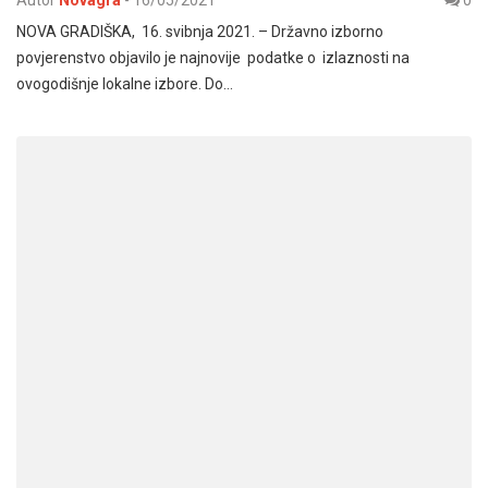
Autor
Novagra
-
16/05/2021
0
NOVA GRADIŠKA, 16. svibnja 2021. – Državno izborno
povjerenstvo objavilo je najnovije podatke o izlaznosti na
ovogodišnje lokalne izbore. Do…