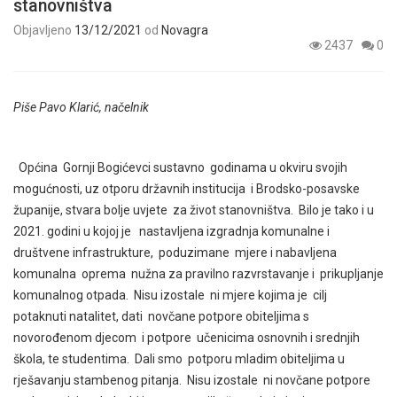
stanovništva
Objavljeno
13/12/2021
od
Novagra
2437
0
Piše Pavo Klarić, načelnik
Općina Gornji Bogićevci sustavno godinama u okviru svojih
mogućnosti, uz otporu državnih institucija i Brodsko-posavske
županije, stvara bolje uvjete za život stanovništva. Bilo je tako i u
2021. godini u kojoj je nastavljena izgradnja komunalne i
društvene infrastrukture, poduzimane mjere i nabavljena
komunalna oprema nužna za pravilno razvrstavanje i prikupljanje
komunalnog otpada. Nisu izostale ni mjere kojima je cilj
potaknuti natalitet, dati novčane potpore obiteljima s
novorođenom djecom i potpore učenicima osnovnih i srednjih
škola, te studentima. Dali smo potporu mladim obiteljima u
rješavanju stambenog pitanja. Nisu izostale ni novčane potpore