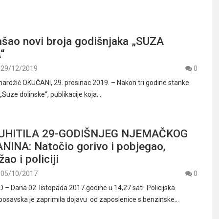
zašao novi broja godišnjaka „SUZA
“
29/12/2019
0
ardžić OKUČANI, 29. prosinac 2019. – Nakon tri godine stanke
 „Suze dolinske“, publikacije koja…
 UHITILA 29-GODIŠNJEG NJEMAČKOG
INA: Natočio gorivo i pobjegao,
ao i policiji
05/10/2017
0
 Dana 02. listopada 2017.godine u 14,27 sati Policijska
posavska je zaprimila dojavu od zaposlenice s benzinske…