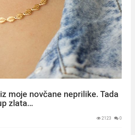
iz moje novčane neprilike. Tada
up zlata…
2123
0