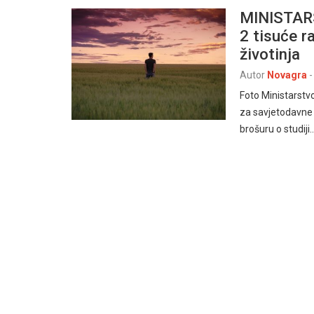
MINISTAR
2 tisuće r
životinja
Autor
Novagra
-
Foto Ministarstv
za savjetodavne
brošuru o studiji