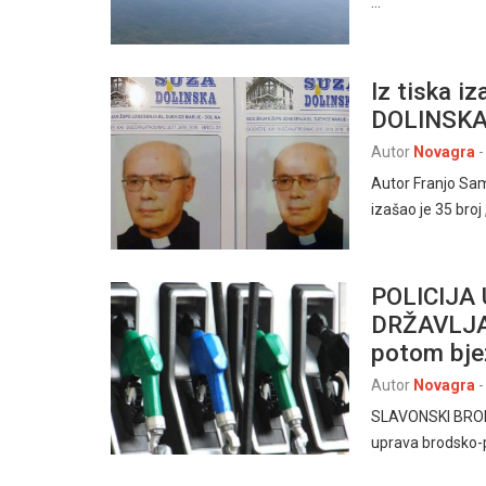
…
Iz tiska i
DOLINSKA
Autor
Novagra
-
Autor Franjo Sam
izašao je 35 broj
POLICIJA
DRŽAVLJAN
potom bjež
Autor
Novagra
-
SLAVONSKI BROD –
uprava brodsko-