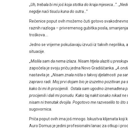
„
Uh, trebala bi mi još koja stotka do kraja mjeseca…
”. „
Nedo
negdje naći tisuću kuna do sutra…
”
Rečenice poput ovih možemo čuti gotovo svakodnevno.
raznih razloga – privremenog gubitka posla, smanjenj
troškova….
Jedno se vrijeme pokušavaju izvući iz takvih neprilika, 
situacije.
„
Mislila sam da nema izlaza. Nisam htjela ulaziti u presku
započela je svoju priču jedna Novo Gradiščanka. „
A onda
nastavila je. „
Nisam znala ništa o takvoj djelatnosti pa sa
zapravo radi. Moj prvi dojam bio je izuzetno pozitivan pa s
kako bi mi ih procijenili. Ostala sam ugodno iznenađena pr
procijenili i dali mi ponudu. Kako taj nakit ionako nikad n
nisam ni trenutak dvojila. Pogotovo me razveselilo to što
sugovornica.
Priča poput ovih ima još mnogo. Iskustva klijenata koj
Auro Domus je jedini profesionalni lanac za otkup i proda