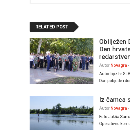
RELATED POST
Obilježen 
Dan hrvats
redarstven
Autor
Novagra
-
Autor bpz.hr SLA
Dan pobjede i do
Iz čamca s
Autor
Novagra
-
Foto Jakša Sama
Operativno komun