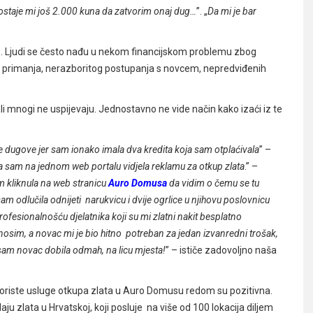
staje mi još 2.000 kuna da zatvorim onaj dug…
”. „
Da mi je bar
 Ljudi se često nađu u nekom financijskom problemu zbog
a primanja, nerazboritog postupanja s novcem, nepredviđenih
ali mnogi ne uspijevaju. Jednostavno ne vide način kako izaći iz te
pe dugove jer sam ionako imala dva kredita koja sam otplaćivala
” –
 sam na jednom web portalu vidjela reklamu za otkup zlata
.” –
m kliknula na web stranicu
Auro Domusa
da vidim o čemu se tu
am odlučila odnijeti narukvicu i dvije ogrlice u njihovu poslovnicu
ofesionalnošću djelatnika koji su mi zlatni nakit besplatno
e nosim, a novac mi je bio hitno potreban za jedan izvanredni trošak,
 sam novac dobila odmah, na licu mjesta!
” – ističe zadovoljno naša
i koriste usluge otkupa zlata u Auro Domusu redom su pozitivna.
ju zlata u Hrvatskoj, koji posluje na više od 100 lokacija diljem