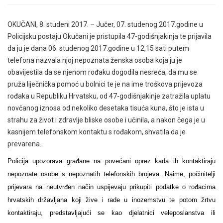
OKUČANI, 8. studeni 2017. – Jučer, 07. studenog 2017.godine u
Policijsku postaju Okučani je pristupila 47-godišnjakinja te prijavila
da ju je dana 06. studenog 2017.godine u 12,15 sati putem
telefona nazvala njoj nepoznata ženska osoba koja ju je
obavijestila da se njenom rođaku dogodila nesreća, da mu se
pruža liječnička pomoć u bolnici te je na ime troškova prijevoza
rođaka u Republiku Hrvatsku, od 47-godišnjakinje zatražila uplatu
novčanog iznosa od nekoliko desetaka tisuća kuna, što je ista u
strahu za život i zdravlje bliske osobe i učinila, a nakon čega je u
kasnijem telefonskom kontaktu s rođakom, shvatila da je
prevarena.
Policija upozorava građane na povećani oprez kada ih kontaktiraju
nepoznate osobe s nepoznatih telefonskih brojeva. Naime, počinitelji
prijevara na neutvrđen način uspijevaju prikupiti podatke o rođacima
hrvatskih državljana koji žive i rade u inozemstvu te potom žrtvu
kontaktiraju, predstavljajući se kao djelatnici veleposlanstva ili