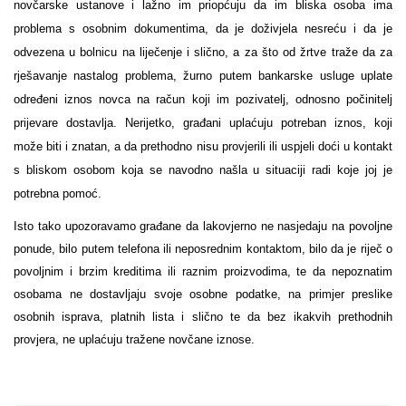
novčarske ustanove i lažno im priopćuju da im bliska osoba ima
problema s osobnim dokumentima, da je doživjela nesreću i da je
odvezena u bolnicu na liječenje i slično, a za što od žrtve traže da za
rješavanje nastalog problema, žurno putem bankarske usluge uplate
određeni iznos novca na račun koji im pozivatelj, odnosno počinitelj
prijevare dostavlja. Nerijetko, građani uplaćuju potreban iznos, koji
može biti i znatan, a da prethodno nisu provjerili ili uspjeli doći u kontakt
s bliskom osobom koja se navodno našla u situaciji radi koje joj je
potrebna pomoć.
Isto tako upozoravamo građane da lakovjerno ne nasjedaju na povoljne
ponude, bilo putem telefona ili neposrednim kontaktom, bilo da je riječ o
povoljnim i brzim kreditima ili raznim proizvodima, te da nepoznatim
osobama ne dostavljaju svoje osobne podatke, na primjer preslike
osobnih isprava, platnih lista i slično te da bez ikakvih prethodnih
provjera, ne uplaćuju tražene novčane iznose.