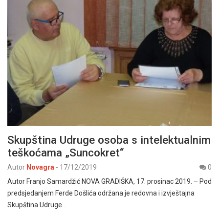
Skupština Udruge osoba s intelektualnim
teškoćama „Suncokret“
Autor
Novagra
-
17/12/2019
0
Autor Franjo Samardžić NOVA GRADIŠKA, 17. prosinac 2019. – Pod
predsjedanjem Ferde Došlića održana je redovna i izvještajna
Skupština Udruge…