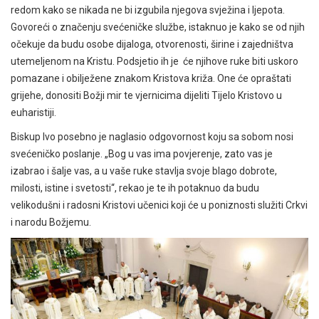
redom kako se nikada ne bi izgubila njegova svježina i ljepota.
Govoreći o značenju svećeničke službe, istaknuo je kako se od njih
očekuje da budu osobe dijaloga, otvorenosti, širine i zajedništva
utemeljenom na Kristu. Podsjetio ih je će njihove ruke biti uskoro
pomazane i obilježene znakom Kristova križa. One će opraštati
grijehe, donositi Božji mir te vjernicima dijeliti Tijelo Kristovo u
euharistiji.
Biskup Ivo posebno je naglasio odgovornost koju sa sobom nosi
svećeničko poslanje. „Bog u vas ima povjerenje, zato vas je
izabrao i šalje vas, a u vaše ruke stavlja svoje blago dobrote,
milosti, istine i svetosti“, rekao je te ih potaknuo da budu
velikodušni i radosni Kristovi učenici koji će u poniznosti služiti Crkvi
i narodu Božjemu.