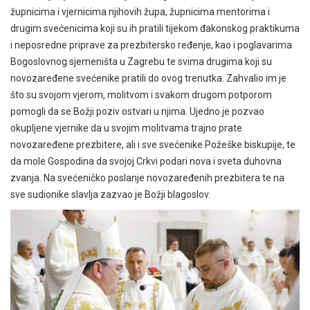
župnicima i vjernicima njihovih župa, župnicima mentorima i
drugim svećenicima koji su ih pratili tijekom đakonskog praktikuma
i neposredne priprave za prezbitersko ređenje, kao i poglavarima
Bogoslovnog sjemeništa u Zagrebu te svima drugima koji su
novozaređene svećenike pratili do ovog trenutka. Zahvalio im je
što su svojom vjerom, molitvom i svakom drugom potporom
pomogli da se Božji poziv ostvari u njima. Ujedno je pozvao
okupljene vjernike da u svojim molitvama trajno prate
novozaređene prezbitere, ali i sve svećenike Požeške biskupije, te
da mole Gospodina da svojoj Crkvi podari nova i sveta duhovna
zvanja. Na svećeničko poslanje novozaređenih prezbitera te na
sve sudionike slavlja zazvao je Božji blagoslov.