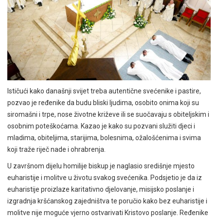
Ističući kako današnji svijet treba autentične svećenike i pastire,
pozvao je ređenike da budu bliski ljudima, osobito onima koji su
siromašni i trpe, nose životne križeve ili se suočavaju s obiteljskim i
osobnim poteškoćama. Kazao je kako su pozvani služiti djeci i
mladima, obiteljima, starijima, bolesnima, ožalošćenima i svima
koji traže riječ nade i ohrabrenja.
U završnom dijelu homilije biskup je naglasio središnje mjesto
euharistije i molitve u životu svakog svećenika. Podsjetio je da iz
euharistije proizlaze karitativno djelovanje, misijsko poslanje i
izgradnja kršćanskog zajedništva te poručio kako bez euharistije i
molitve nije moguće vjerno ostvarivati Kristovo poslanje. Ređenike