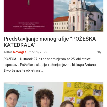
Predstavljanje monografije “POŽEŠKA
KATEDRALA“
Autor
Novagra
-
27/09/2022
0
POŽEGA – U utorak 27. rujna spominjemo se 25. obljetnice
uspostave Požeške biskupije, ređenja njezina biskupa Antuna
Škvorčevića te obljetnice…