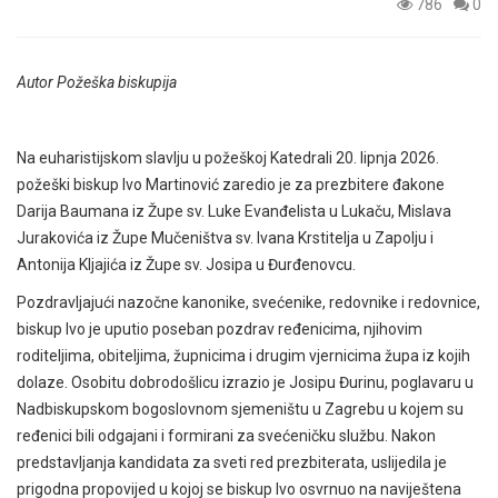
786
0
Autor Požeška biskupija
Na euharistijskom slavlju u požeškoj Katedrali 20. lipnja 2026.
požeški biskup Ivo Martinović zaredio je za prezbitere đakone
Darija Baumana iz Župe sv. Luke Evanđelista u Lukaču, Mislava
Jurakovića iz Župe Mučeništva sv. Ivana Krstitelja u Zapolju i
Antonija Kljajića iz Župe sv. Josipa u Đurđenovcu.
Pozdravljajući nazočne kanonike, svećenike, redovnike i redovnice,
biskup Ivo je uputio poseban pozdrav ređenicima, njihovim
roditeljima, obiteljima, župnicima i drugim vjernicima župa iz kojih
dolaze. Osobitu dobrodošlicu izrazio je Josipu Đurinu, poglavaru u
Nadbiskupskom bogoslovnom sjemeništu u Zagrebu u kojem su
ređenici bili odgajani i formirani za svećeničku službu. Nakon
predstavljanja kandidata za sveti red prezbiterata, uslijedila je
prigodna propovijed u kojoj se biskup Ivo osvrnuo na naviještena