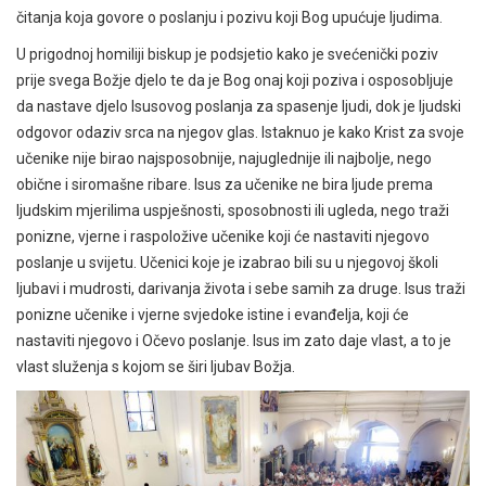
čitanja koja govore o poslanju i pozivu koji Bog upućuje ljudima.
U prigodnoj homiliji biskup je podsjetio kako je svećenički poziv
prije svega Božje djelo te da je Bog onaj koji poziva i osposobljuje
da nastave djelo Isusovog poslanja za spasenje ljudi, dok je ljudski
odgovor odaziv srca na njegov glas. Istaknuo je kako Krist za svoje
učenike nije birao najsposobnije, najuglednije ili najbolje, nego
obične i siromašne ribare. Isus za učenike ne bira ljude prema
ljudskim mjerilima uspješnosti, sposobnosti ili ugleda, nego traži
ponizne, vjerne i raspoložive učenike koji će nastaviti njegovo
poslanje u svijetu. Učenici koje je izabrao bili su u njegovoj školi
ljubavi i mudrosti, darivanja života i sebe samih za druge. Isus traži
ponizne učenike i vjerne svjedoke istine i evanđelja, koji će
nastaviti njegovo i Očevo poslanje. Isus im zato daje vlast, a to je
vlast služenja s kojom se širi ljubav Božja.