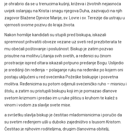
je ohrabrio da se u trenucima kušnji, križeva i životnih nejasnoća
uvijek oslanjaju na Krista i snagu njegova Duha, zazivajući na njih
zagovor Blažene Djevice Marije, sv. Lovre i sv. Terezije da ustraju u
vjernosti svome pozivu do kraja života.
Nakon homilije kandidati su stupili pred biskupa, iskazali
spremnost prihvatiti obveze vezane uz sveti red prezbiterata te
mu obećali poštovanje i poslušnost. Biskup je zatim pozvao
prisutne na molitvu Litanija svih svetih, a ređenici su činom
prostracije ispred oltara iskazali potpuno predanje Bogu. Uslijedio
je središnji čin ređenja – polaganje ruku na ređenike po kojem oni
postaju uključeni u red svećenika Požeške biskupije i posvetna
molitva. Ređenicima su potom odjenuli svećeničko ruho – misnicu i
štolu, a zatim su pristupili biskupu koji im je pomazao dlanove
svetom krizmom i predao im u ruke pliticu s kruhom te kalež s
vinom i vodom za slavlje svete mise.
a svršetku slavlja biskup je čestitao mladomisnicima i poručio da
su svetim ređenjem ušli u duboko zajedništvo s Isusom Kristom.
Čestitao je njihovim roditeljima, drugim članovima obitelji,