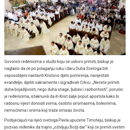
Govoreći ređenicima o službi koju će uskoro primiti, biskup je
naglasio da će po polaganju ruku i daru Duha Svetoga biti
osposobljeni nastaviti Kristovo djelo pomirenja, naviještati
evanđelje, dijeliti sakramente i izgrađivati Crkvu. „Nećete primiti
duha bojažljivosti, nego duha snage, ljubavi i razboritosti“, poručio
je ređenicima, istaknuvši da ih Krist šalje poput apostola kako bi
radosnu vijest donosili svima, osobito siromasima, bolesnima,
nemoćnima i onima koji traže smisao života.
Podsjećajući na riječi svetoga Pavla upućene Timoteju, biskup je
pozvao ređenike da trajno „oživljuju Božji dar“ koji će primiti svetim