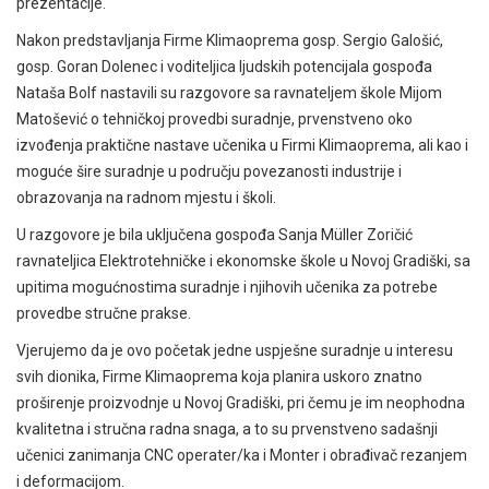
prezentacije.
Nakon predstavljanja Firme Klimaoprema gosp. Sergio Galošić,
gosp. Goran Dolenec i voditeljica ljudskih potencijala gospođa
Nataša Bolf nastavili su razgovore sa ravnateljem škole Mijom
Matošević o tehničkoj provedbi suradnje, prvenstveno oko
izvođenja praktične nastave učenika u Firmi Klimaoprema, ali kao i
moguće šire suradnje u području povezanosti industrije i
obrazovanja na radnom mjestu i školi.
U razgovore je bila uključena gospođa Sanja Müller Zoričić
ravnateljica Elektrotehničke i ekonomske škole u Novoj Gradiški, sa
upitima mogućnostima suradnje i njihovih učenika za potrebe
provedbe stručne prakse.
Vjerujemo da je ovo početak jedne uspješne suradnje u interesu
svih dionika, Firme Klimaoprema koja planira uskoro znatno
proširenje proizvodnje u Novoj Gradiški, pri čemu je im neophodna
kvalitetna i stručna radna snaga, a to su prvenstveno sadašnji
učenici zanimanja CNC operater/ka i Monter i obrađivač rezanjem
i deformacijom.