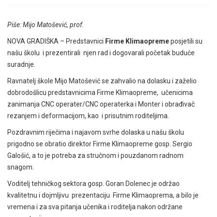
Piše: Mijo Matošević, prof.
NOVA GRADIŠKA – Predstavnici
Firme Klimaopreme
posjetili su
našu školu i prezentirali njen rad i dogovarali početak buduće
suradnje.
Ravnatelj škole Mijo Matošević se zahvalio na dolasku i zaželio
dobrodošlicu predstavnicima Firme Klimaopreme, učenicima
zanimanja CNC operater/CNC operaterka i Monter i obrađivač
rezanjem i deformacijom, kao i prisutnim roditeljima.
Pozdravnim riječima i najavom svrhe dolaska u našu školu
prigodno se obratio direktor Firme Klimaopreme gosp. Sergio
Galošić, a to je potreba za stručnom i pouzdanom radnom
snagom.
Voditelj tehničkog sektora gosp. Goran Dolenec je održao
kvalitetnu i dojmljivu prezentaciju Firme Klimaoprema, a bilo je
vremena i za sva pitanja učenika i roditelja nakon održane