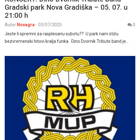
Gradski park Nova Gradiška – 05. 07. u
21:00 h
Autor
Novagra
-
03/07/2025
0
Jeste li spremni za rasplesanu subotu?? U park nam stižu
bezvremenski hitovi kralja funka Dino Dvornik Tribute band je…