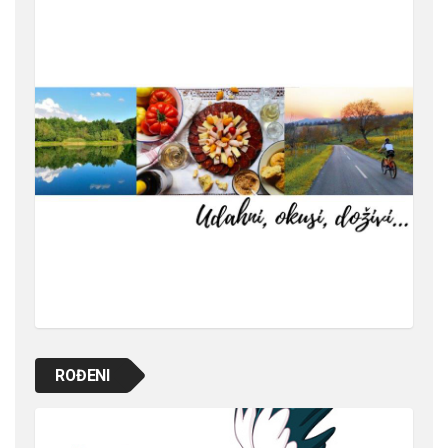
ROĐENI