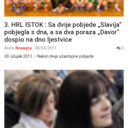
3. HRL ISTOK : Sa dvije pobjede „Slavija“
pobjegla s dna, a sa dva poraza „Davor“
dospio na dno ljestvice
Autor
Novagra
-
30/03/2011
0
30. ožujak 2011. – Nakon dvije uzastopne pobjede