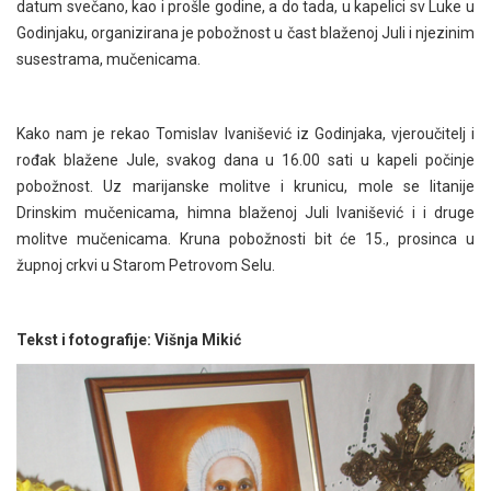
datum svečano, kao i prošle godine, a do tada, u kapelici sv Luke u
Godinjaku, organizirana je pobožnost u čast blaženoj Juli i njezinim
susestrama, mučenicama.
Kako nam je rekao Tomislav Ivanišević iz Godinjaka, vjeroučitelj i
rođak blažene Jule, svakog dana u 16.00 sati u kapeli počinje
pobožnost. Uz marijanske molitve i krunicu, mole se litanije
Drinskim mučenicama, himna blaženoj Juli Ivanišević i i druge
molitve mučenicama. Kruna pobožnosti bit će 15., prosinca u
župnoj crkvi u Starom Petrovom Selu.
Tekst i fotografije: Višnja Mikić