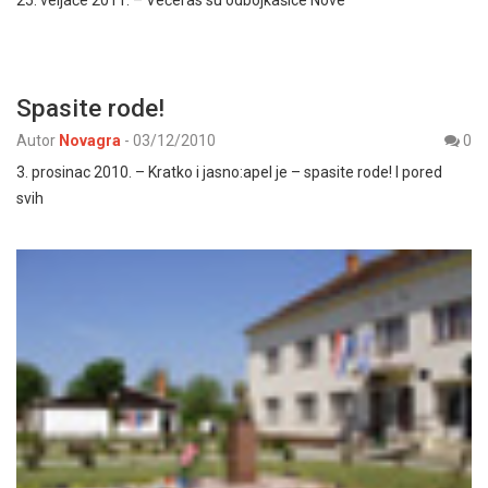
25. veljače 2011. – Večeras su odbojkašice Nove
Spasite rode!
Autor
Novagra
-
03/12/2010
0
3. prosinac 2010. – Kratko i jasno:apel je – spasite rode! I pored
svih