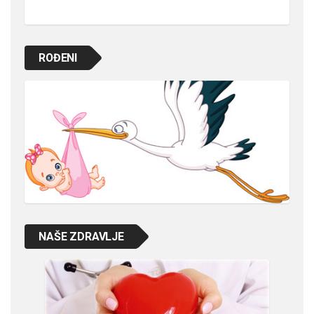
ROĐENI
NAŠE ZDRAVLJE