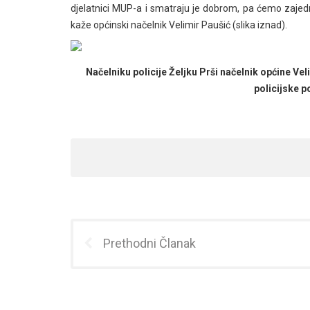
djelatnici MUP-a i smatraju je dobrom, pa ćemo zajed
kaže općinski načelnik Velimir Paušić (slika iznad).
Načelniku policije Željku Prši načelnik općine Ve
policijske p
Prethodni Članak