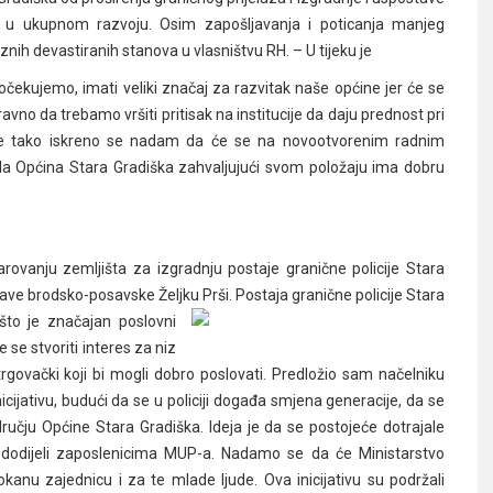
os u ukupnom razvoju. Osim zapošljavanja i poticanja manjeg
znih devastiranih stanova u vlasništvu RH. – U tijeku je
očekujemo, imati veliki značaj za razvitak naše općine jer će se
avno da trebamo vršiti pritisak na institucije da daju prednost pri
nije tako iskreno se nadam da će se na novootvorenim radnim
da Općina Stara Gradiška zahvaljujući svom položaju ima dobru
rovanju zemljišta za izgradnju postaje granične policije Stara
ave brodsko-posavske Željku Prši. Postaja granične policije Stara
 što je značajan poslovni
 se stvoriti interes za niz
trgovački koji bi mogli dobro poslovati. Predložio sam načelniku
nicijativu, budući da se u policiji događa smjena generacije, da se
čju Općine Stara Gradiška. Ideja je da se postojeće dotrajale
 dodijeli zaposlenicima MUP-a. Nadamo se da će Ministarstvo
okanu zajednicu i za te mlade ljude. Ova inicijativu su podržali