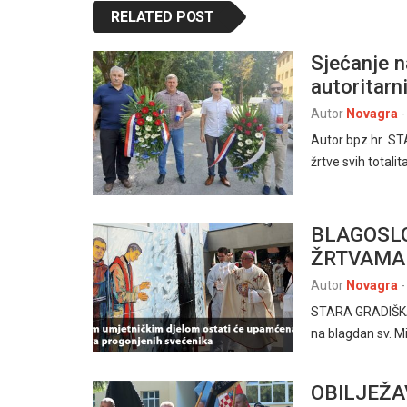
RELATED POST
Sjećanje na
autoritarn
Autor
Novagra
-
Autor bpz.hr ST
žrtve svih totali
BLAGOSL
ŽRTVAMA
Autor
Novagra
-
STARA GRADIŠKA, 
na blagdan sv. M
OBILJEŽA