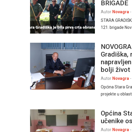
BRIGADE
Autor
Novagra
-
STARA GRADIŠKA, 2
121. brigade Nov
NOVOGRAD
Gradiška, 
napravljen
bolji život
Autor
Novagra
-
Općina Stara Grad
projekte u oblast
Općina Sta
učenike o
Autor
Novagra
-