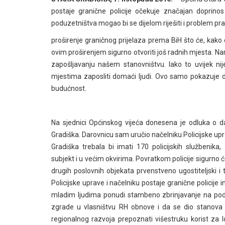
postaje granične policije očekuje značajan doprin
poduzetništva mogao bi se dijelom riješiti i problem pra
proširenje graničnog prijelaza prema BiH što će, kako 
ovim proširenjem sigurno otvoriti još radnih mjesta. Nar
zapošljavanju našem stanovništvu. Iako to uvijek 
mjestima zaposliti domaći ljudi. Ovo samo pokazuje 
budućnost.
Na sjednici Općinskog vijeća donesena je odluka o da
Gradiška. Darovnicu sam uručio načelniku Policijske upr
Gradiška trebala bi imati 170 policijsk
ih službenika,
subjekt i u većim okvirima. Povratkom policije sigurno će
drugih poslovnih objekata prvenstveno ugostiteljski i 
Policijske uprave i načelniku postaje granične policije i
mladim ljudima ponudi stambeno zbrinjavanje na podru
zgrade u vlasništvu RH obnove i da se dio stanova
regionalnog razvoja prepoznati višestruku korist za l