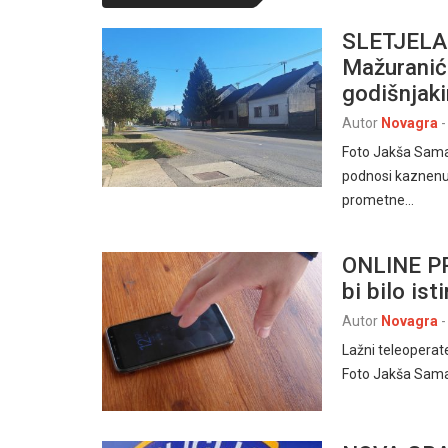
SLETJELA 
Mažuraniće
godišnjaki
Autor
Novagra
-
Foto Jakša Samard
podnosi kaznenu 
prometne…
ONLINE PR
bi bilo ist
Autor
Novagra
-
Lažni teleoperat
Foto Jakša Sama