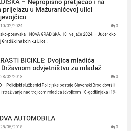
IŠKA – Nepropisno pretjecao i na
prijelazu u Mažuranićevoj ulici
djevojčicu
10/02/2024
0
rodsko-posavska NOVA GRADIŠKA, 10. veljače 2024. – Jučer oko
j Gradiški na kolniku Ulice…
RASTI BICIKLE: Dvojica mladića
a Državnom odvjetništvu za mladež
28/02/2018
0
Policijski službenici Policijske postaje Slavonski Brod dovršili
o istraživanje nad trojicom mladića (dvojicom 18-godišnjaka i 19-
 DVA AUTOMOBILA
28/05/2018
0