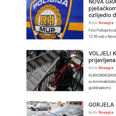
NOVA GRAD
pješačkom 
ozlijedio 
Autor
Novagra
-
Foto Policija b
12:30 sati u Novo
VOLJELI K
prijavljen
Autor
Novagra
-
SLAVONSKI BROD – 
su kriminalističk
godišnjakom)…
GORJELA
Autor
Novagra
-