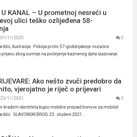
U KANAL – U prometnoj nesreći u
voj ulici teško ozlijeđena 58-
nja
01/11/2025
0
žić, Ilustracija Policija protiv 57-godišnjakinje vozačice
prijavu zbog sumnje na počinjenje kaznenog djela Izazivanje
IJEVARE: Ako nešto zvuči predobro da
inito, vjerojatno je riječ o prijevari
23/11/2021
0
er krađom identiteta kupio mobilne prepaid bonove za mobitel
rdžić SLAVONSKI BROD, 23. studeni 2021.…