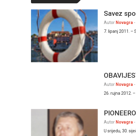
Savez spor
Autor
Novagra
-
7. lipanj 2011. –
OBAVIJES
Autor
Novagra
-
26. rujna 2012. –
PIONEERO
Autor
Novagra
-
U srijedu, 30. sij