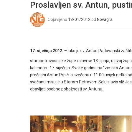
Proslavljen sv. Antun, pusti
Objavljeno
18/01/2012
od
Novagra
17. siječnja 2012.
– Iako je sv. Antun Padovanski zaštit
staropetrovoselske župe i slavi se 13. lipnja, u ovoj župi
kalendaru 17. siječnja. Svake godine na “zimsko Antunovo
prečasni Antun Prpić, a svečanu u 11.00 uvijek netko od
svečanu misu je u Starom Petrovom Selu slavio vlč Josip I
obavljati osobne pobožnosti sv. Antunu.