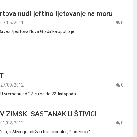
tova nudi jeftino ljetovanje na moru
07/06/2011
0
 Savez športova Nova Gradiška uputio je
T
27/09/2012
0
 U vremenu od 27. rujna do 22. listopada
V ZIMSKI SASTANAK U ŠTIVICI
01/02/2013
0
ečnja, u Štivici je održan tradicionalni „Pioneerov“