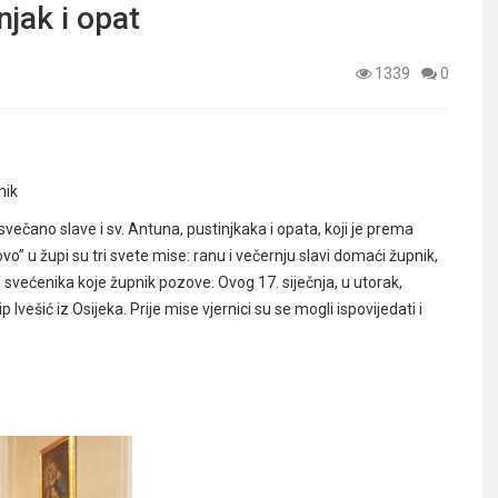
njak i opat
1339
0
nik
 svečano slave i sv. Antuna, pustinjkaka i opata, koji je prema
” u župi su tri svete mise: ranu i večernju slavi domaći župnik,
 svećenika koje župnik pozove. Ovog 17. siječnja, u utorak,
vešić iz Osijeka. Prije mise vjernici su se mogli ispovijedati i