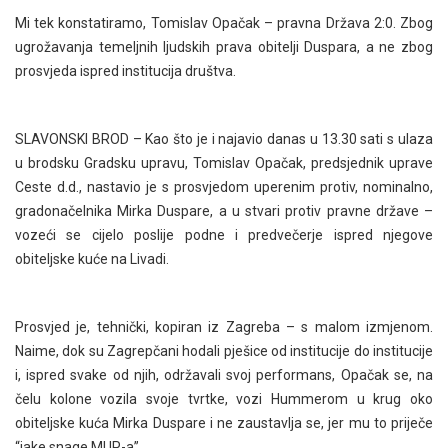
Mi tek konstatiramo, Tomislav Opačak – pravna Država 2:0. Zbog
ugrožavanja temeljnih ljudskih prava obitelji Duspara, a ne zbog
prosvjeda ispred institucija društva.
SLAVONSKI BROD – Kao što je i najavio danas u 13.30 sati s ulaza
u brodsku Gradsku upravu, Tomislav Opačak, predsjednik uprave
Ceste d.d., nastavio je s prosvjedom uperenim protiv, nominalno,
gradonačelnika Mirka Duspare, a u stvari protiv pravne države –
vozeći se cijelo poslije podne i predvečerje ispred njegove
obiteljske kuće na Livadi.
Prosvjed je, tehnički, kopiran iz Zagreba – s malom izmjenom.
Naime, dok su Zagrepčani hodali pješice od institucije do institucije
i, ispred svake od njih, održavali svoj performans, Opačak se, na
čelu kolone vozila svoje tvrtke, vozi Hummerom u krug oko
obiteljske kuća Mirka Duspare i ne zaustavlja se, jer mu to priječe
“jake snage MUP-a”.