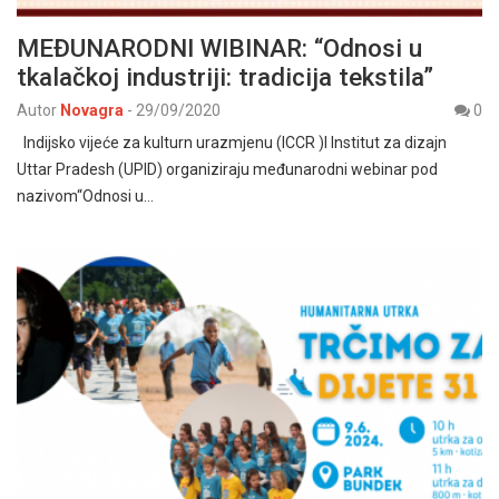
MEĐUNARODNI WIBINAR: “Odnosi u
tkalačkoj industriji: tradicija tekstila”
Autor
Novagra
-
29/09/2020
0
Indijsko vijeće za kulturn urazmjenu (ICCR )I Institut za dizajn
Uttar Pradesh (UPID) organiziraju međunarodni webinar pod
nazivom“Odnosi u…