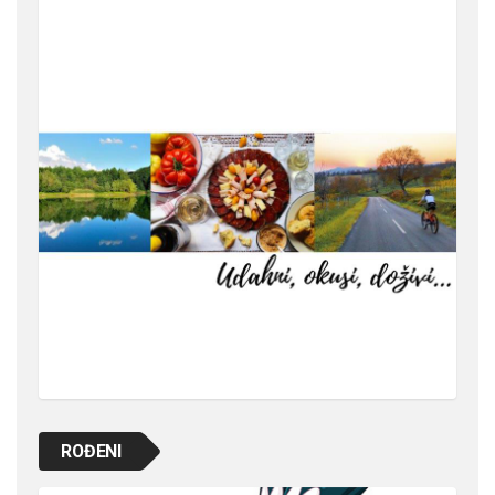
ROĐENI