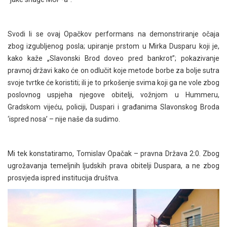
Svodi li se ovaj Opačkov performans na demonstriranje očaja
zbog izgubljenog posla; upiranje prstom u Mirka Dusparu koji je,
kako kaže „Slavonski Brod doveo pred bankrot”; pokazivanje
pravnoj državi kako će on odlučit koje metode borbe za bolje sutra
svoje tvrtke će koristiti; ili je to prkošenje svima koji ga ne vole zbog
poslovnog uspjeha njegove obitelji, vožnjom u Hummeru,
Gradskom vijeću, policiji, Duspari i građanima Slavonskog Broda
‘ispred nosa’ – nije naše da sudimo.
Mi tek konstatiramo, Tomislav Opačak – pravna Država 2:0. Zbog
ugrožavanja temeljnih ljudskih prava obitelji Duspara, a ne zbog
prosvjeda ispred institucija društva.