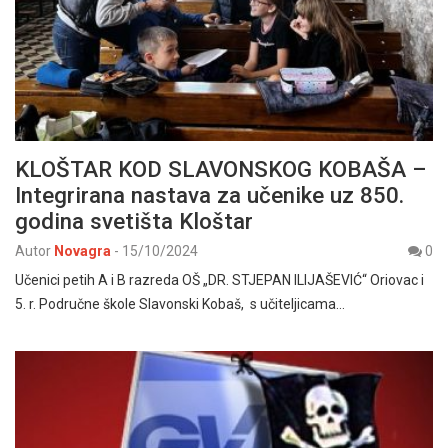
KLOŠTAR KOD SLAVONSKOG KOBAŠA –
Integrirana nastava za učenike uz 850.
godina svetišta Kloštar
Autor
Novagra
-
15/10/2024
0
Učenici petih A i B razreda OŠ „DR. STJEPAN ILIJAŠEVIĆ“ Oriovac i
5. r. Područne škole Slavonski Kobaš, s učiteljicama…