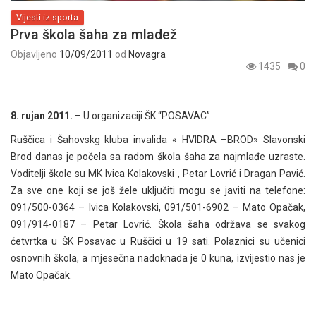
Vijesti iz sporta
Prva škola šaha za mladež
Objavljeno
10/09/2011
od
Novagra
1435
0
8. rujan 2011.
– U organizaciji ŠK “POSAVAC”
Ruščica i Šahovskg kluba invalida « HVIDRA –BROD» Slavonski
Brod danas je počela sa radom škola šaha za najmlađe uzraste.
Voditelji škole su MK Ivica Kolakovski , Petar Lovrić i Dragan Pavić.
Za sve one koji se još žele uključiti mogu se javiti na telefone:
091/500-0364 – Ivica Kolakovski, 091/501-6902 – Mato Opačak,
091/914-0187 – Petar Lovrić. Škola šaha održava se svakog
ćetvrtka u ŠK Posavac u Ruščici u 19 sati. Polaznici su učenici
osnovnih škola, a mjesečna nadoknada je 0 kuna, izvijestio nas je
Mato Opačak.