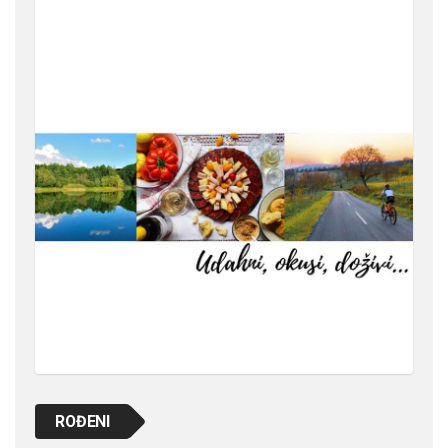
ROĐENI