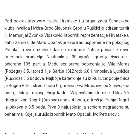
Pod pokroviteljstvom Hvidre Hrvatske i u organizaciji Šahovskog
kluba invalida Hvidra-Brod Slavonski Brod u Ruščici je održan turnir
1. Memorijal Zvonko Vidaković. Izbornik reprezentacije Hrvatske u
šahu za invalide Mato Opačak je evocirao uspomene na pokojnog
Zvonka, a svi nazočni odali su minutom šutnje počast za sve
preminule branitelje. Nastupilo je 30 igrača, igran je švicarac i
odigrano 105 partija. Među seniorima pobjednik je Mile Maras
(Požega) 6.5, ispred Ilije Garića (Sl.Brod) 6.0 i Ninoslava Ljubičića
(Ruščica) 5.5 bodova. Najbolje kadetkinje su iz Ruščice: pobjednica
je Brigita Hiller, slijedi Lucija Grgurević i Eva Mrtić, sve po 3 osvojena
boda, dok je najuspješniji kadet Valpovčanin Dominik Udovičić,
drugi je Ivan Raguž (Đakovo) oba s 4 boda, a treći je Franjo Raguž
iz Đakova s 3.5 boda. Prva 3 najuspješnija seniora nagrađena su
peharima. Koje je uručio Izbornik Mato Opačak. Ivo Petranović