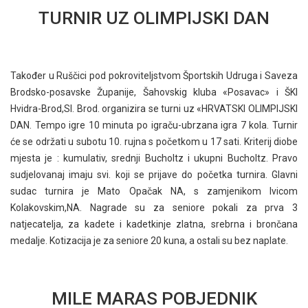
TURNIR UZ OLIMPIJSKI DAN
Također u Ruščici pod pokroviteljstvom Športskih Udruga i Saveza
Brodsko-posavske Županije, Šahovskig kluba «Posavac» i ŠKI
Hvidra-Brod,Sl. Brod. organizira se turni uz «HRVATSKI OLIMPIJSKI
DAN. Tempo igre 10 minuta po igraču-ubrzana igra 7 kola. Turnir
će se održati u subotu 10. rujna s početkom u 17 sati. Kriterij diobe
mjesta je : kumulativ, srednji Bucholtz i ukupni Bucholtz. Pravo
sudjelovanaj imaju svi. koji se prijave do početka turnira. Glavni
sudac turnira je Mato Opačak NA, s zamjenikom Ivicom
Kolakovskim,NA. Nagrade su za seniore pokali za prva 3
natjecatelja, za kadete i kadetkinje zlatna, srebrna i brončana
medalje. Kotizacija je za seniore 20 kuna, a ostali su bez naplate.
MILE MARAS POBJEDNIK