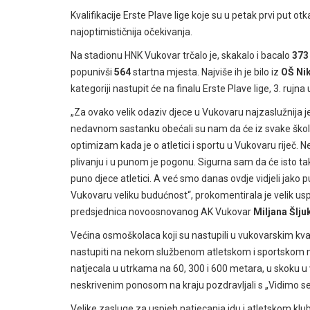
Kvalifikacije Erste Plave lige koje su u petak prvi put 
najoptimističnija očekivanja.
Na stadionu HNK Vukovar trčalo je, skakalo i bacalo
373
popunivši
564
startna mjesta. Najviše ih je bilo iz
OŠ Nik
kategoriji nastupit će na finalu Erste Plave lige, 3. ru
„Za ovako velik odaziv djece u Vukovaru najzaslužnija j
nedavnom sastanku obećali su nam da će iz svake škole do
optimizam kada je o atletici i sportu u Vukovaru riječ. 
plivanju i u punom je pogonu. Sigurna sam da će isto tak
puno djece atletici. A već smo danas ovdje vidjeli jako p
Vukovaru veliku budućnost“, prokomentirala je velik us
predsjednica novoosnovanog AK Vukovar
Miljana Šljuk
Većina osmoškolaca koji su nastupili u vukovarskim kvalif
nastupiti na nekom službenom atletskom i sportskom nat
natjecala u utrkama na 60, 300 i 600 metara, u skoku u vis
neskrivenim ponosom na kraju pozdravljali s „Vidimo s
Velike zasluge za uspjeh natjecanja idu i atletskom klubu