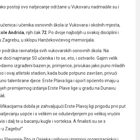
otkako postoji ovo natjecanje održane u Vukovaru nadmašile su i
učenica i učenika osnovnih škola iz Vukovara i okolnih mjesta,
ole Andrića
, njih čak
72
. Po dvoje najboljih u svakoj disciplini i
jna u Zagrebu, u sklopu Hanžekovićevog memorijala.
e podrška ravnatelja svih vukovarskih osnovnih škola. Na
ći najmanje 50 učenika i to se, eto, i ostvarilo. Gajim velik
Nedavno izgrađeni bazen je, primjerice, privukao jako puno mladih
o i ovaj atletski stadion, kada bude potpuno završen, privući
uno talentirane djece. Erste Plava liga i sport općenito imaju u
pjeh premijernog izdanja Erste Plave lige u gradu na Dunavu
ić.
ikacijama dobila je zahvaljujući Erste Plavoj ligi prigodu prvi put
jecanju uopće i s velikim se oduševljenjem po velikoj vrućini
 i dalj te u bacanju kugle i vorteksa. A finalisti su se s
e u Zagebu!“
 Slavonija-Žito iz Osijeka i njihovoj iznimnoj organizacijskoj i