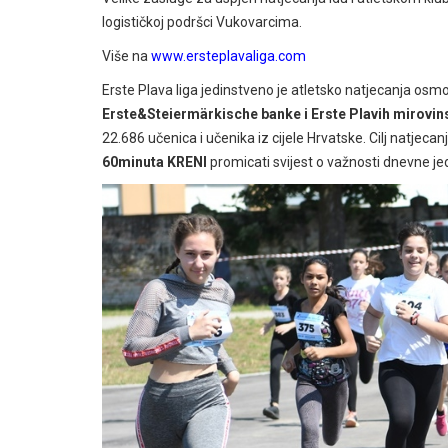
logističkoj podršci Vukovarcima.
Više na
www.ersteplavaliga.com
Erste Plava liga jedinstveno je atletsko natjecanja osm
Erste&Steiermärkische banke i Erste Plavih mirovin
22.686 učenica i učenika iz cijele Hrvatske. Cilj natjecanj
60minuta KRENI
promicati svijest o važnosti dnevne je