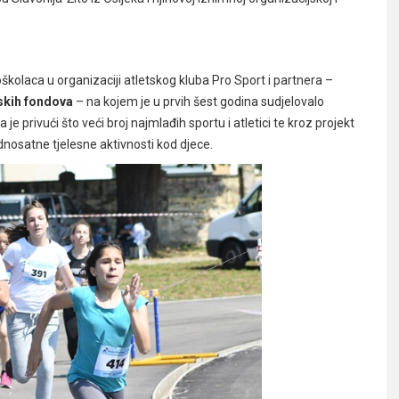
oškolaca u organizaciji atletskog kluba Pro Sport i partnera –
skih fondova
– na kojem je u prvih šest godina sudjelovalo
a je privući što veći broj najmlađih sportu i atletici te kroz projekt
dnosatne tjelesne aktivnosti kod djece.