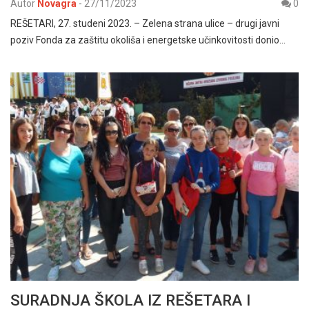
Autor
Novagra
-
27/11/2023
0
REŠETARI, 27. studeni 2023. – Zelena strana ulice – drugi javni
poziv Fonda za zaštitu okoliša i energetske učinkovitosti donio…
SURADNJA ŠKOLA IZ REŠETARA I