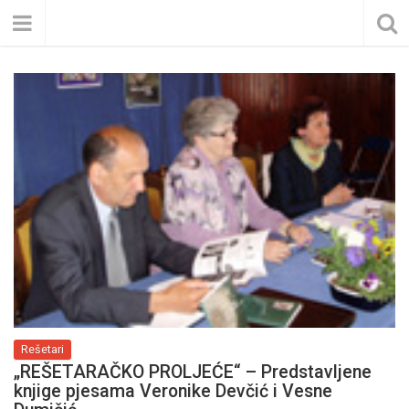
Rešetari
„REŠETARAČKO PROLJEĆE“ – Predstavljene
knjige pjesama Veronike Devčić i Vesne