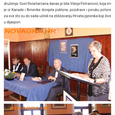
druženja. Gost Rešetarčana danas je bila Višnja Petranović, koja im
je iz Kanade i Amerike donijela poklone, pozdrave i poruku potore
za sve što su do sada učinili na zbližavanju Hrvata pjesnika koji žive
u dijaspori.