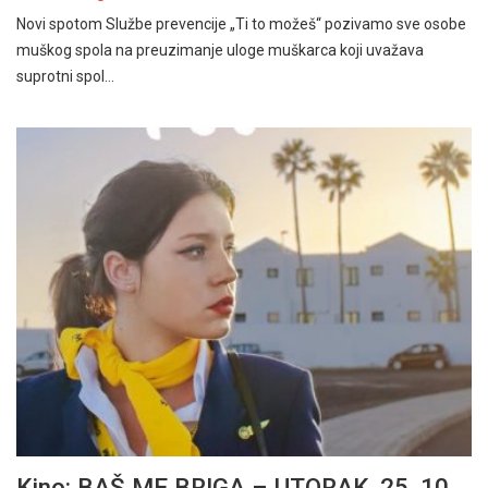
Novi spotom Službe prevencije „Ti to možeš“ pozivamo sve osobe
muškog spola na preuzimanje uloge muškarca koji uvažava
suprotni spol…
Kino: BAŠ ME BRIGA – UTORAK, 25. 10.