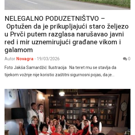
NELEGALNO PODUZETNIŠTVO –
Optužen da je prikupljajući staro željezo
u Prvči putem razglasa narušavao javni
red i mir uznemirujući građane vikom i
galamom
Autor
Novagra
-
19/03/2026
0
Foto Jakša Samardžić: Ilustracija Na teret mu se stavlja da
tijekom vožnje nije koristio zaštitni sigurnosni pojas, da je…