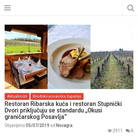
Aktualnosti
Brodsko-posavska županija
Restoran Ribarska kuća i restoran Stupnički
Dvori priključuju se standardu „Okusi
graničarskog Posavlja“
Objavljeno
05/07/2019
od
Novagra
2911
0