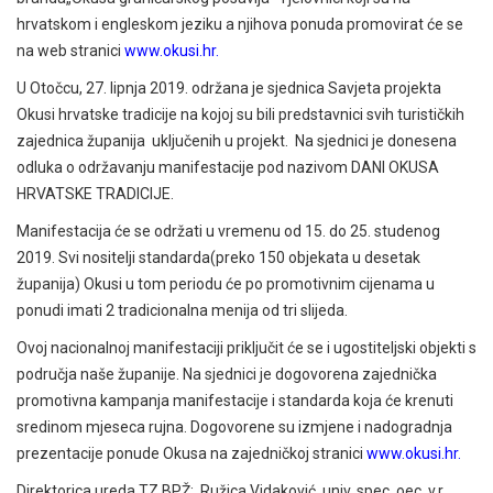
hrvatskom i engleskom jeziku a njihova ponuda promovirat će se
na web stranici
www.okusi.hr
.
U Otočcu, 27. lipnja 2019. održana je sjednica Savjeta projekta
Okusi hrvatske tradicije na kojoj su bili predstavnici svih turističkih
zajednica županija uključenih u projekt. Na sjednici je donesena
odluka o održavanju manifestacije pod nazivom DANI OKUSA
HRVATSKE TRADICIJE.
Manifestacija će se održati u vremenu od 15. do 25. studenog
2019. Svi nositelji standarda(preko 150 objekata u desetak
županija) Okusi u tom periodu će po promotivnim cijenama u
ponudi imati 2 tradicionalna menija od tri slijeda.
Ovoj nacionalnoj manifestaciji priključit će se i ugostiteljski objekti s
područja naše županije. Na sjednici je dogovorena zajednička
promotivna kampanja manifestacije i standarda koja će krenuti
sredinom mjeseca rujna. Dogovorene su izmjene i nadogradnja
prezentacije ponude Okusa na zajedničkoj stranici
www.okusi.hr
.
Direktorica ureda TZ BPŽ; Ružica Vidaković, univ. spec. oec. v.r