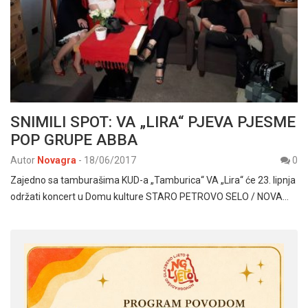
SNIMILI SPOT: VA „LIRA“ PJEVA PJESME
POP GRUPE ABBA
Autor
Novagra
-
18/06/2017
0
Zajedno sa tamburašima KUD-a „Tamburica“ VA „Lira“ će 23. lipnja
održati koncert u Domu kulture STARO PETROVO SELO / NOVA…