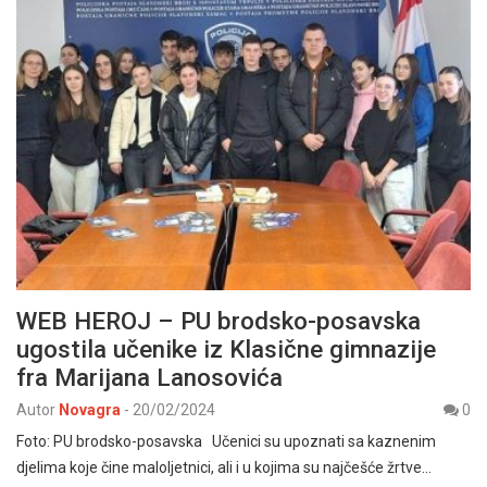
WEB HEROJ – PU brodsko-posavska
ugostila učenike iz Klasične gimnazije
fra Marijana Lanosovića
Autor
Novagra
-
20/02/2024
0
Foto: PU brodsko-posavska Učenici su upoznati sa kaznenim
djelima koje čine maloljetnici, ali i u kojima su najčešće žrtve…