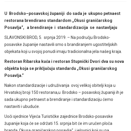
U Brodsko–posavskoj županiji do sada je ukupno petnaest
restorana brendirano standardom „Okusi graničarskog
Posavlja“, a brendiranje i standardizacija se nastavljaju
SLAVONSKI BROD, 5. srpnja 2019. – Na području Brodsko-
posavske županije nastavili smo s brandiranjem ugostiteljskih
objekata koji u svojoj ponudi imaju tradicionalna jela našeg kraja.
Restoran Ribarska kuća i restoran Stupnički Dvori dva su nova
objekta koja se priključuju standardu „Okusi graničarskog
Posavlja.“
Nakon standardizacije i udruživanja ovoj velikoj obitelji koja u
Hrvatskoj broji 150 restorana,u Brodsko – posavskoj županiji ih je
sada ukupno petnaest a brendiranje i standardizaciju ćemo
nastaviti i ubuduće.
Uoči sjednice Vijeća Turističke zajednice Brodsko-posavske
županije koja će se održati 15. srpnja bit će im uručen ploča
branda„Okusa graničarskog posavlja“ i jelovnici koji su na