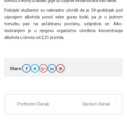
bolnicu u Novoj Gradiški, gdje su ozljede okvalificirane kao lakše.
Policijski službenici su naknadno utvrdili da je 54-godišnjak pod
utjecajem alkohola pored sebe gurao bicikl, pa je u jednom
trenutku pao na asfaltiranu površinu, ozlijedivši se. Alko-
testiranjem je u njegovu organizmu utvrđena koncentracija
alkohola u iznosu od 2,21 promila.
Share:
Prethodni Članak
Sljedeći članak