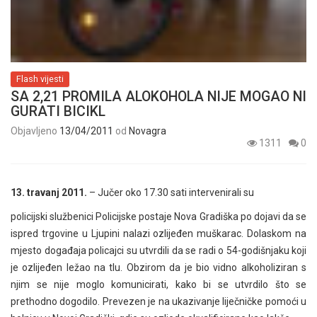
Flash vijesti
SA 2,21 PROMILA ALOKOHOLA NIJE MOGAO NI
GURATI BICIKL
Objavljeno
13/04/2011
od
Novagra
1311
0
13. travanj 2011.
– Jučer oko 17.30 sati intervenirali su
policijski službenici Policijske postaje Nova Gradiška po dojavi da se
ispred trgovine u Ljupini nalazi ozlijeđen muškarac. Dolaskom na
mjesto događaja policajci su utvrdili da se radi o 54-godišnjaku koji
je ozlijeđen ležao na tlu. Obzirom da je bio vidno alkoholiziran s
njim se nije moglo komunicirati, kako bi se utvrdilo što se
prethodno dogodilo. Prevezen je na ukazivanje liječničke pomoći u