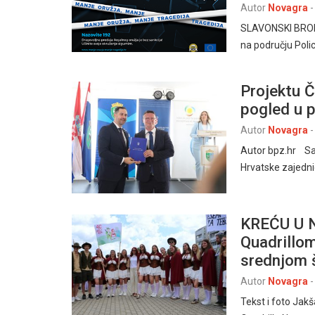
Autor
Novagra
-
SLAVONSKI BROD, 
na području Poli
Projektu Č
pogled u p
Autor
Novagra
-
Autor bpz.hr Sa
Hrvatske zajedni
KREĆU U N
Quadrillom
srednjom 
Autor
Novagra
-
Tekst i foto Jak