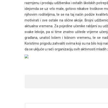
razmjenu i prodaju udžbenika i ostalih školskih potrep
idejomda se uz vrlo male, gotovo nikakve troškove 
njihovim roditeljima, te se na taj način podiže kvalitet
motivirati i sve ostale na slične akcije. Brojni udžbeni
aktualna vremena. Za pojedine učenike rabljeni su udžben
svake lekcije, pa si time znatno uštede vrijeme učenj
građana, unatoč lošem i kišnom vremenu, te se nada
Koristimo prigodu zahvaliti svima koji su na bilo koji n
da se uključe u rad i organizaciju svih aktivnosti mladi