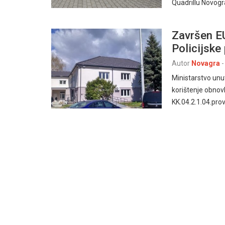
Quadrillu Novogra
Završen E
Policijske
Autor
Novagra
-
Ministarstvo unu
korištenje obnov
KK.04.2.1.04.pro