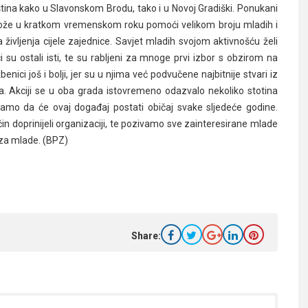
ština kako u Slavonskom Brodu, tako i u Novoj Gradiški. Ponukani
može u kratkom vremenskom roku pomoći velikom broju mladih i
a življenja cijele zajednice. Savjet mladih svojom aktivnošću želi
ci su ostali isti, te su rabljeni za mnoge prvi izbor s obzirom na
ici još i bolji, jer su u njima već podvučene najbitnije stvari iz
a. Akciji se u oba grada istovremeno odazvalo nekoliko stotina
mo da će ovaj događaj postati običaj svake sljedeće godine.
ačin doprinijeli organizaciji, te pozivamo sve zainteresirane mlade
h za mlade. (BPZ)
Share: