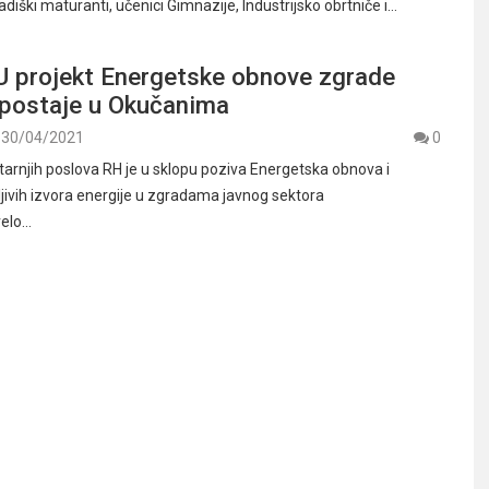
diški maturanti, učenici Gimnazije, Industrijsko obrtniče i…
U projekt Energetske obnove zgrade
 postaje u Okučanima
30/04/2021
0
tarnjih poslova RH je u sklopu poziva Energetska obnova i
ljivih izvora energije u zgradama javnog sektora
velo…