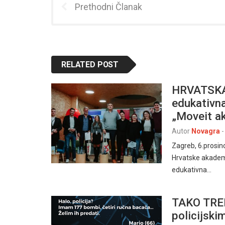
Prethodni Članak
RELATED POST
HRVATSKA
edukativna
„Moveit a
Autor
Novagra
-
Zagreb, 6.prosin
Hrvatske akadem
edukativna…
TAKO TREBA
policijski