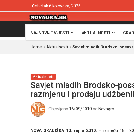
Četvrtak 6 kolovoza, 2026
NAJNOVIJE VIJESTI
AKTUALNOSTI
GRAD
Home
Aktualnosti
Savjet mladih Brodsko-posavsk
Aktualnosti
Savjet mladih Brodsko-posa
razmjenu i prodaju udžbeni
Objavljeno
16/09/2010
od
Novagra
NOVA GRADIŠKA 10. rujna 2010.
– između 18 i 20 