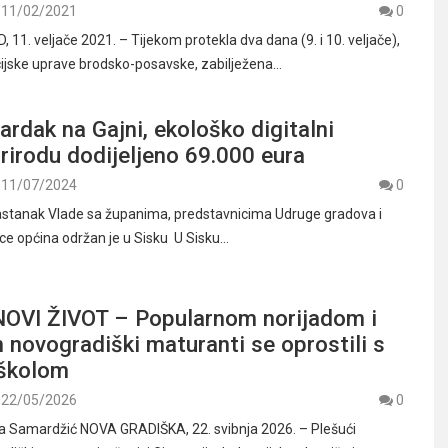
11/02/2021
0
11. veljače 2021. – Tijekom protekla dva dana (9. i 10. veljače),
cijske uprave brodsko-posavske, zabilježena…
ardak na Gajni, ekološko digitalni
rirodu dodijeljeno 69.000 eura
11/07/2024
0
stanak Vlade sa županima, predstavnicima Udruge gradova i
ce općina održan je u Sisku U Sisku…
OVI ŽIVOT – Popularnom norijadom i
 novogradiški maturanti se oprostili s
školom
22/05/2026
0
ša Samardžić NOVA GRADIŠKA, 22. svibnja 2026. – Plešući