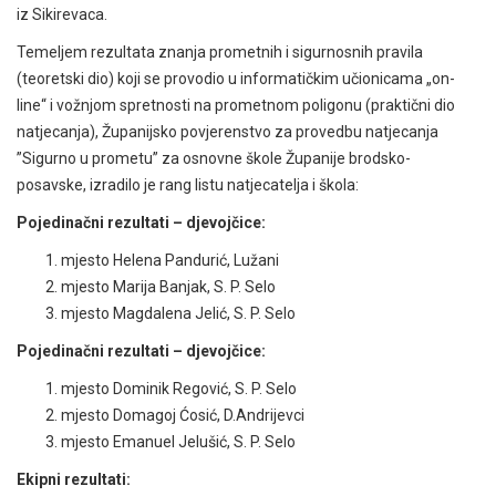
iz Sikirevaca.
Temeljem rezultata znanja prometnih i sigurnosnih pravila
(teoretski dio) koji se provodio u informatičkim učionicama „on-
line“ i vožnjom spretnosti na prometnom poligonu (praktični dio
natjecanja), Županijsko povjerenstvo za provedbu natjecanja
”Sigurno u prometu” za osnovne škole Županije brodsko-
posavske, izradilo je rang listu natjecatelja i škola:
Pojedinačni rezultati – djevojčice:
mjesto Helena Pandurić, Lužani
mjesto Marija Banjak, S. P. Selo
mjesto Magdalena Jelić, S. P. Selo
Pojedinačni rezultati – djevojčice:
mjesto Dominik Regović, S. P. Selo
mjesto Domagoj Ćosić, D.Andrijevci
mjesto Emanuel Jelušić, S. P. Selo
Ekipni rezultati: