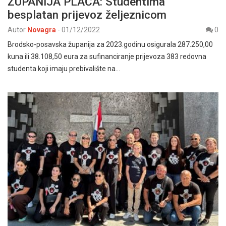
ŽUPANIJA PLAĆA: Studentima
besplatan prijevoz željeznicom
Autor
Novagra
-
01/12/2022
0
Brodsko-posavska županija za 2023.godinu osigurala 287.250,00
kuna ili 38.108,50 eura za sufinanciranje prijevoza 383 redovna
studenta koji imaju prebivalište na…