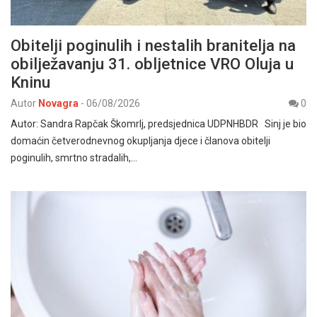
Obitelji poginulih i nestalih branitelja na
obilježavanju 31. obljetnice VRO Oluja u
Kninu
Autor
Novagra
-
06/08/2026
0
Autor: Sandra Rapčak Škomrlj, predsjednica UDPNHBDR Sinj je bio
domaćin četverodnevnog okupljanja djece i članova obitelji
poginulih, smrtno stradalih,…