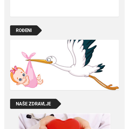
ROĐENI
NAŠE ZDRAVLJE