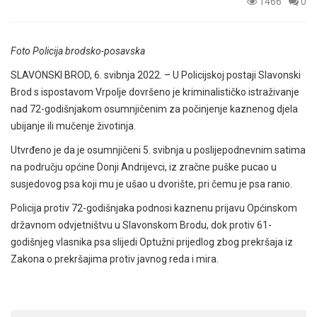
1466
0
Foto Policija brodsko-posavska
SLAVONSKI BROD, 6. svibnja 2022. – U Policijskoj postaji Slavonski
Brod s ispostavom Vrpolje dovršeno je kriminalističko istraživanje
nad 72-godišnjakom osumnjičenim za počinjenje kaznenog djela
ubijanje ili mučenje životinja.
Utvrđeno je da je osumnjičeni 5. svibnja u poslijepodnevnim satima
na području općine Donji Andrijevci, iz zračne puške pucao u
susjedovog psa koji mu je ušao u dvorište, pri čemu je psa ranio.
Policija protiv 72-godišnjaka podnosi kaznenu prijavu Općinskom
državnom odvjetništvu u Slavonskom Brodu, dok protiv 61-
godišnjeg vlasnika psa slijedi Optužni prijedlog zbog prekršaja iz
Zakona o prekršajima protiv javnog reda i mira.