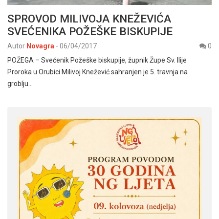
SPROVOD MILIVOJA KNEŽEVIĆA
SVEĆENIKA POŽEŠKE BISKUPIJE
Autor
Novagra
-
06/04/2017
0
POŽEGA – Svećenik Požeške biskupije, župnik Župe Sv. Ilije
Proroka u Orubici Milivoj Knežević sahranjen je 5. travnja na
groblju…