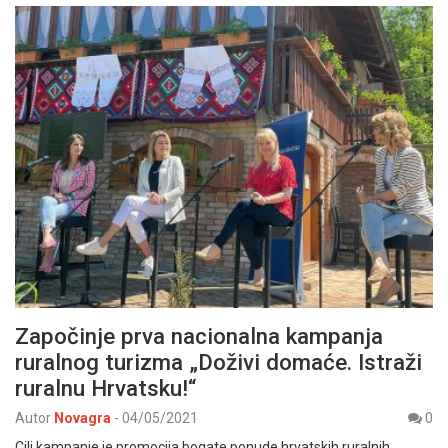
Započinje prva nacionalna kampanja
ruralnog turizma „Doživi domaće. Istraži
ruralnu Hrvatsku!“
Autor
Novagra
-
04/05/2021
0
Cilj kampanje je promocija bogate ponude hrvatskih ruralnih