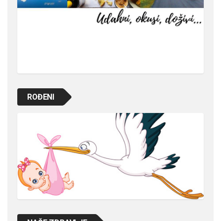
ROĐENI