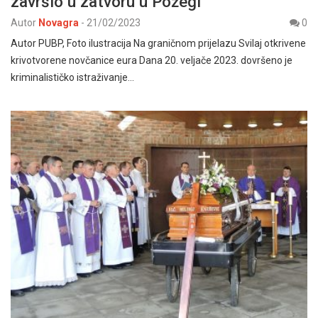
završio u zatvoru u Požegi
Autor
Novagra
-
21/02/2023
0
Autor PUBP, Foto ilustracija Na graničnom prijelazu Svilaj otkrivene
krivotvorene novčanice eura Dana 20. veljače 2023. dovršeno je
kriminalističko istraživanje…