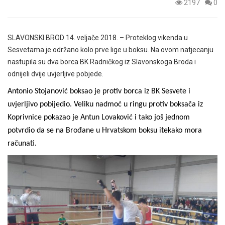
2197
0
SLAVONSKI BROD 14. veljače 2018. – Proteklog vikenda u
Sesvetama je održano kolo prve lige u boksu. Na ovom natjecanju
nastupila su dva borca BK Radničkog iz Slavonskoga Broda i
odnijeli dvije uvjerljive pobjede.
Antonio Stojanović boksao je protiv borca iz BK Sesvete i
uvjerljivo pobijedio. Veliku nadmoć u ringu protiv boksača iz
Koprivnice pokazao je Antun Lovaković i tako još jednom
potvrdio da se na Brođane u Hrvatskom boksu itekako mora
računati.