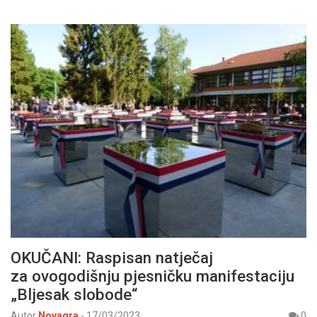
OKUČANI: Raspisan natječaj
za ovogodišnju pjesničku manifestaciju
„Bljesak slobode“
Autor
Novagra
-
17/03/2023
0