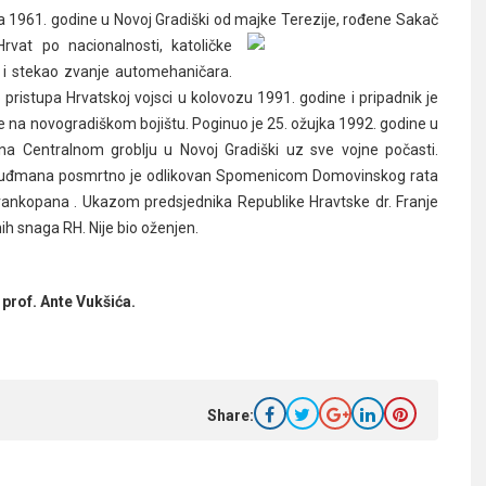
čnja 1961. godine u Novoj Gradiški od majke Terezije, rođene Sakač
vat po nacionalnosti, katoličke
olu i stekao zvanje automehaničara.
o pristupa Hrvatskoj vojsci u kolovozu 1991. godine i pripadnik je
je na novogradiškom bojištu. Poginuo je 25. ožujka 1992. godine u
 na Centralnom groblju u Novoj Gradiški uz sve vojne počasti.
e Tuđmana posmrtno je odlikovan Spomenicom Domovinskog rata
rankopana . Ukazom predsjednika Republike Hravtske dr. Franje
h snaga RH. Nije bio oženjen.
 prof. Ante Vukšića.
Share: