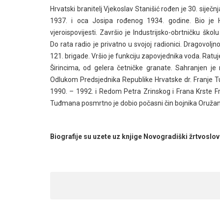
Hrvatski branitelj Vjekoslav Stanišić rođen je 30. sije
1937. i
oca Josipa rođenog 1934. godine. Bio je Hr
vjeroispovijesti. Završio je Industrijsko-obrtničku šk
Do rata radio je privatno u svojoj radionici. Dragovoljn
121. brigade. Vršio je funkciju zapovjednika voda. Ratu
Širincima, od gelera četničke granate. Sahranjen je
Odlukom Predsjednika Republike Hrvatske dr. Franj
1990. – 1992. i Redom Petra Zrinskog i Frana Krste F
Tuđmana posmrtno je dobio počasni čin bojnika Oružani
Biografije su uzete uz knjige Novogradiški žrtvoslov