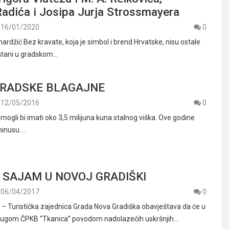
Radića i Josipa Jurja Strossmayera
16/01/2020
0
rdžić Bez kravate, koja je simbol i brend Hrvatske, nisu ostale
fontani u gradskom…
GRADSKE BLAGAJNE
12/05/2016
0
 mogli bi imati oko 3,5 milijuna kuna stalnog viška. Ove godine
minusu.…
 SAJAM U NOVOJ GRADIŠKI
06/04/2017
0
 Turistička zajednica Grada Nova Gradiška obavještava da će u
udrugom ČPKB “Tkanica” povodom nadolazećih uskršnjih…