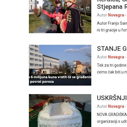
Stjepana 
Autor
Novagra
-
Autor Franjo Sama
ni tri gracije u 
STANJE 
Autor
Novagra
-
Tek za tri godine
ćemo čak biti u 
USKRŠNJI
Autor
Novagra
-
NOVA GRADIŠKA –
organizaciji s 