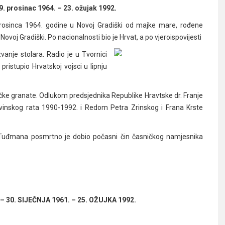
. prosinac 1964. – 23. ožujak 1992.
prosinca 1964. godine u Novoj Gradiški od majke mare, rođene
Novoj Gradiški. Po nacionalnosti bio je Hrvat, a po vjeroispovijesti
zvanje stolara. Radio je u Tvornici
pristupio Hrvatskoj vojsci u lipnju
ičke granate. Odlukom predsjednika Republike Hravtske dr. Franje
skog rata 1990-1992. i Redom Petra Zrinskog i Frana Krste
 Tuđmana posmrtno je dobio počasni čin časničkog namjesnika
– 30. SIJEČNJA 1961. – 25. OŽUJKA 1992.