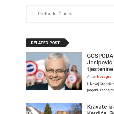
Prethodni Članak
RELATED POST
GOSPODAR
Josipović 
tjestenine
Autor
Novagra
-
U Novoj Gradiški
pogoni i radna 
Kravate kr
Kerdića, G