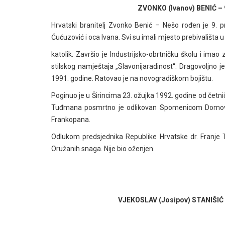
ZVONKO (Ivanov) BENIĆ – 9
Hrvatski branitelj Zvonko Benić – Nešo rođen je 9. 
Ćućuzović i oca Ivana. Svi su imali mjesto prebivališta u 
katolik. Završio je Industrijsko-obrtničku školu i imao 
stilskog namještaja „Slavonijaradinost“. Dragovoljno je 
1991. godine. Ratovao je na novogradiškom bojištu.
Poginuo je u Širincima 23. ožujka 1992. godine od četn
Tuđmana posmrtno je odlikovan Spomenicom Domovin
Frankopana.
Odlukom predsjednika Republike Hrvatske dr. Franje
Oružanih snaga. Nije bio oženjen.
VJEKOSLAV (Josipov) STANIŠIĆ 