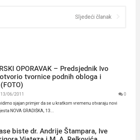
Sljedeći članak
SKI OPORAVAK – Predsjednik Ivo
otvorio tvornice podnih obloga i
 (FOTO)
13/06/2011
0
 vidimo sjajan primjer da se u kratkom vremenu otvaraju novi
mjesta NOVA GRADIŠKA, 13.…
ase biste dr. Andrije Štampara, Ive
rigora Viateza i M. A. Relkovića,