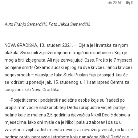
2860
0
Auto Franjo Samardžić, Foto Jakša Samardžić
NOVA GRADIŠKA, 13. studeni 2021. – Cijela je Hrvatska za njom
plakala. Svi su bili zgroženi njenom tragičnom sudbinom. Koja je
mogla biti izbjegnuta. Ali nije zahvaljujući Czss. Prošlo je 7 mjeseci
od njene smrti! Čekamo sudski epilog za sve krivce u lancu krivice i
odgovornosti – najavljuje tako Stela Prislan Fujs prosvjed koji će
se održati u ponedjeljak, 15. studenog u 11 sati ispred Centra za
socijalnu skrb Nova Gradiška.
-Posjetit ćemo i podsjetiti nadležne osobe koje su “radeći po
propisima” vodile nadzor obitelji Dedić i propustile vidjeti patnje i
batine koje je malena 2,5 godišnja djevojčica Nikoll Dedić dobivala
mjesecima. Iako oni misle da je Nikoll pala u zaborav i da su u
zavjetrini svojih radnih mjesta nevidljivi i nevažni javnosti, mi koji se
borimo protiv nepravde i strahote koju napaćena Nikoll Dedić nije