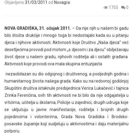
Objavljeno
31/03/2011
od
Novagra
1755
0
NOVA GRADIŠKA, 31. ožujak 2011.
– Da nije njih u našem bi gadu
bilo štošta drukčije i mnogo toga bi nedostajalo kada su u pitanju
djeca i njihove aktivnosti. Aktivnosti koje Društvo „Naša djeca“ već
desetljećima provodi pod motom „s djecom i za djecu“ obilježavaju
život djece u našem gradu, njihovih roditelja ali i ostalih građana.
Aktivnosti koje provodi ova mala skupina entuzijasta
nezaobilazan su dio odgojnog i društvenog, a posljednjih godina i
humanitarnog života našega grada. Kako su na redovnoj godišnjoj
Skupštini društva istaknule predsjednica Verica Lukačević i tajnica
Zrinka Ferenčina, svih tih aktivnosti ne bi bilo da nije odgajatelja u
vrtićima, učitelja u školama, Policije u zajednici, drugih udruga koje
se uključuju u javne manifestacije, roditelja i brojnih drugih
pojedincima i volonterima, Grada Nova Gradiška i Brodsko-
posavske županije koji sudjeluju u aktivnostima i daju materijalnu
potporu.