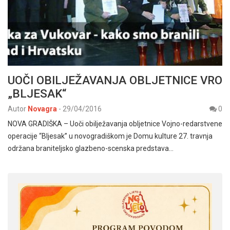
UOČI OBILJEŽAVANJA OBLJETNICE VRO
„BLJESAK“
Autor
Novagra
-
29/04/2016
0
NOVA GRADIŠKA – Uoči obilježavanja obljetnice Vojno-redarstvene
operacije “Bljesak” u novogradiškom je Domu kulture 27. travnja
održana braniteljsko glazbeno-scenska predstava…