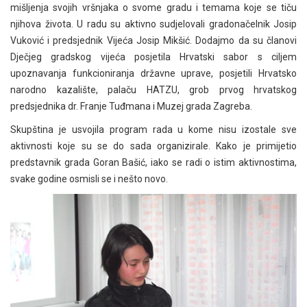
mišljenja svojih vršnjaka o svome gradu i temama koje se tiču
njihova života. U radu su aktivno sudjelovali gradonačelnik Josip
Vuković i predsjednik Vijeća Josip Mikšić. Dodajmo da su članovi
Dječjeg gradskog vijeća posjetila Hrvatski sabor s ciljem
upoznavanja funkcioniranja državne uprave, posjetili Hrvatsko
narodno kazalište, palaču HATZU, grob prvog hrvatskog
predsjednika dr. Franje Tuđmana i Muzej grada Zagreba.
Skupština je usvojila program rada u kome nisu izostale sve
aktivnosti koje su se do sada organizirale. Kako je primijetio
predstavnik grada Goran Bašić, iako se radi o istim aktivnostima,
svake godine osmisli se i nešto novo.