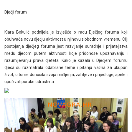
Dječji forum
Klara Bokulić podnijela je izvješće o radu Dječjeg foruma koji
obuhvaća novu dječju aktivnost u njihovu slobodnom vremenu. Cilj
postojanja dječjeg foruma jest razvijanje suradnje i prijateljstva
među djecom putem aktivnosti koje pridonose upoznavanju i
razumijevanju prava djeteta. Kako je kazala u Dječjem forumu
djeca su razmatrala odabrane teme i pitanja važna za ukupan
život, o tome donosila svoja mišljenja, zahtjeve i prijedloge, apele i
upućivali poruke odraslima.