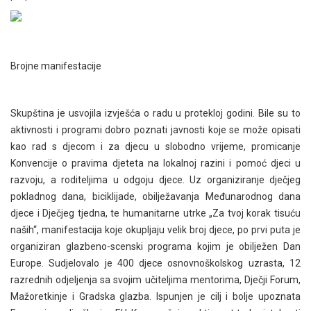
Brojne manifestacije
Skupština je usvojila izvješća o radu u protekloj godini. Bile su to
aktivnosti i programi dobro poznati javnosti koje se može opisati
kao rad s djecom i za djecu u slobodno vrijeme, promicanje
Konvencije o pravima djeteta na lokalnoj razini i pomoć djeci u
razvoju, a roditeljima u odgoju djece. Uz organiziranje dječjeg
pokladnog dana, biciklijade, obilježavanja Međunarodnog dana
djece i Dječjeg tjedna, te humanitarne utrke „Za tvoj korak tisuću
naših“, manifestacija koje okupljaju velik broj djece, po prvi puta je
organiziran glazbeno-scenski programa kojim je obilježen Dan
Europe. Sudjelovalo je 400 djece osnovnoškolskog uzrasta, 12
razrednih odjeljenja sa svojim učiteljima mentorima, Dječji Forum,
Mažoretkinje i Gradska glazba. Ispunjen je cilj i bolje upoznata