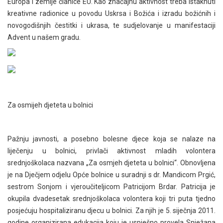
Europa i zemlje članice EU. Kao značajnu aktivnost treba istaknuti
kreativne radionice u povodu Uskrsa i Božića i izradu božićnih i
novogodišnjih čestitki i ukrasa, te sudjelovanje u manifestaciji
Advent u našem gradu.
Za osmijeh djeteta u bolnici
Pažnju javnosti, a posebno bolesne djece koja se nalaze na
liječenju u bolnici, privlači aktivnost mladih volontera
srednjoškolaca nazvana „Za osmjeh djeteta u bolnici“. Obnovljena
je na Dječjem odjelu Opće bolnice u suradnji s dr. Mandicom Prgić,
sestrom Sonjom i vjeroučiteljicom Patricijom Brdar. Patricija je
okupila dvadesetak srednjoškolaca volontera koji tri puta tjedno
posjećuju hospitaliziranu djecu u bolnici. Za njih je 5. siječnja 2011.
godine organizirana edukacija koju je uspješno provela Snježana