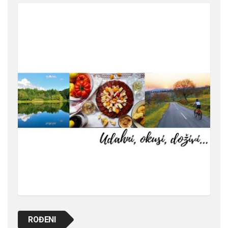
ROĐENI