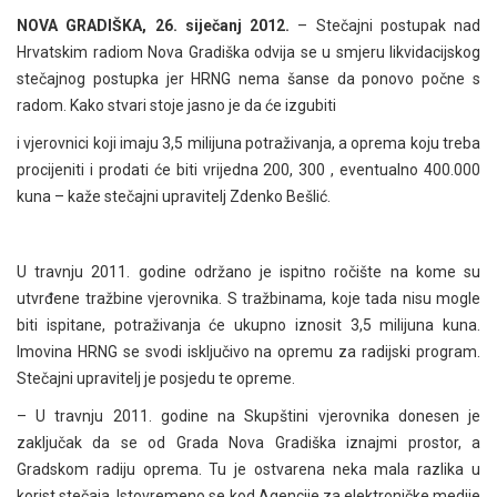
NOVA GRADIŠKA, 26. siječanj 2012.
– Stečajni postupak nad
Hrvatskim radiom Nova Gradiška odvija se u smjeru likvidacijskog
stečajnog postupka jer HRNG nema šanse da ponovo počne s
radom. Kako stvari stoje jasno je da će izgubiti
i vjerovnici koji imaju 3,5 milijuna potraživanja, a oprema koju treba
procijeniti i prodati će biti vrijedna 200, 300 , eventualno 400.000
kuna – kaže stečajni upravitelj Zdenko Bešlić.
U travnju 2011. godine održano je ispitno ročište na kome su
utvrđene tražbine vjerovnika. S tražbinama, koje tada nisu mogle
biti ispitane, potraživanja će ukupno iznosit 3,5 milijuna kuna.
Imovina HRNG se svodi isključivo na opremu za radijski program.
Stečajni upravitelj je posjedu te opreme.
– U travnju 2011. godine na Skupštini vjerovnika donesen je
zaključak da se od Grada Nova Gradiška iznajmi prostor, a
Gradskom radiju oprema. Tu je ostvarena neka mala razlika u
korist stečaja. Istovremeno se kod Agencije za elektroničke medije