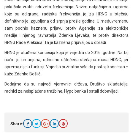
pokušala vratiti oduzeta frekvencija. Novim natječajima i igrama
koje su odigrane, radijska frekvencija je za HRNG u stečaju
definitivno je izgubljena od srpnja prošle godine. U međuvremenu
sam podnio kaznenu prijavu protiv Agencije za elektroničke
medije i njenog ravnatelja Zdenka Ljevaka, te protiv direktora
HRNG Rade Aleksića. Ta je kaznena prijava još u obradi.
HRNG je otuđena koncesija koja je vrijedila do 2016. godine. Na taj
način je umanjena, odnosno oštećena stečajna masa HDNG, jer
oprema nije u funkciji. Vrijedila bi znatno više da postoji koncesija –
kaže Zdenko Bešlić.
Dodajmo da su najveći vjerovnici država, Društvo skladatelja,
radnici za neisplaćene tražbine, Hypo banka i ostali dobavljači.
Share: