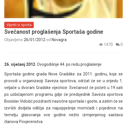
Vijesti iz sporta
Svečanost proglašenja Sportaša godine
Objavljeno
26/01/2012
od
Novagra
1470
0
26. siječanj 2012
. Ovogodišnje 44. po redu proglašenje
Sportaša godine grada Nove Gradiške za 2011. godinu, koje se
provodi u organizaciji Saveza sportova, održat će se u srijedu 1.
veljače u dvorani Gradske vijećnice. Svečanost će početi u 19 sati
po uobičajenom programu gdje će predsjednik Saveza sportova
Bosislav Vidošić pozdraviti nazočne sportaše i goste, a zatim će se
izvršiti dodjela odličja za najuspješnije momčadi i pojedince na
temelju glasovanja ove godine nešto izmijenjenog sastava
članova Povjerenstva.