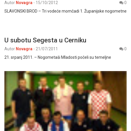
Autor
Novagra
-
15/10/2012
0
SLAVONSKI BROD – Tri vodeće momčadi 1. Županijske nogometne
U subotu Segesta u Cerniku
Autor
Novagra
-
21/07/2011
0
21. srpanj 2011. – Nogometaši Mladosti počeli su temeljne