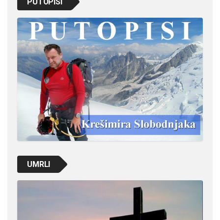
PUTOPISI
UMRLI