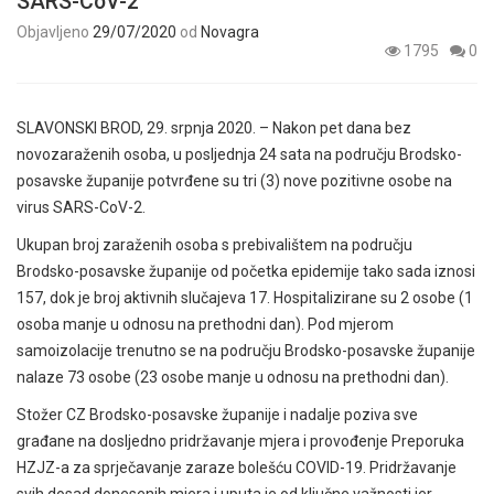
SARS-CoV-2
Objavljeno
29/07/2020
od
Novagra
1795
0
SLAVONSKI BROD, 29. srpnja 2020. – Nakon pet dana bez
novozaraženih osoba, u posljednja 24 sata na području Brodsko-
posavske županije potvrđene su tri (3) nove pozitivne osobe na
virus SARS-CoV-2.
Ukupan broj zaraženih osoba s prebivalištem na području
Brodsko-posavske županije od početka epidemije tako sada iznosi
157, dok je broj aktivnih slučajeva 17. Hospitalizirane su 2 osobe (1
osoba manje u odnosu na prethodni dan). Pod mjerom
samoizolacije trenutno se na području Brodsko-posavske županije
nalaze 73 osobe (23 osobe manje u odnosu na prethodni dan).
Stožer CZ Brodsko-posavske županije i nadalje poziva sve
građane na dosljedno pridržavanje mjera i provođenje Preporuka
HZJZ-a za sprječavanje zaraze bolešću COVID-19. Pridržavanje
svih dosad donesenih mjera i uputa je od ključne važnosti jer