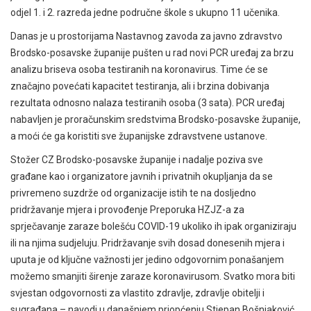
odjel 1. i 2. razreda jedne područne škole s ukupno 11 učenika.
Danas je u prostorijama Nastavnog zavoda za javno zdravstvo
Brodsko-posavske županije pušten u rad novi PCR uređaj za brzu
analizu briseva osoba testiranih na koronavirus. Time će se
značajno povećati kapacitet testiranja, ali i brzina dobivanja
rezultata odnosno nalaza testiranih osoba (3 sata). PCR uređaj
nabavljen je proračunskim sredstvima Brodsko-posavske županije,
a moći će ga koristiti sve županijske zdravstvene ustanove.
Stožer CZ Brodsko-posavske županije i nadalje poziva sve
građane kao i organizatore javnih i privatnih okupljanja da se
privremeno suzdrže od organizacije istih te na dosljedno
pridržavanje mjera i provođenje Preporuka HZJZ-a za
sprječavanje zaraze bolešću COVID-19 ukoliko ih ipak organiziraju
ili na njima sudjeluju. Pridržavanje svih dosad donesenih mjera i
uputa je od ključne važnosti jer jedino odgovornim ponašanjem
možemo smanjiti širenje zaraze koronavirusom. Svatko mora biti
svjestan odgovornosti za vlastito zdravlje, zdravlje obitelji i
sugrađana – navodi u današnjem priopćenju Stjepan Bošnjaković,