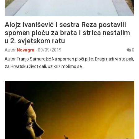
Alojz Ivanišević i sestra Reza postavili
spomen ploču za brata i strica nestalim
u 2. svjetskom ratu
Autor
Novagra
-
09/09/2019
0
Autor Franjo Samardžić Na spomen ploči piše: Dragi naši vi ste pali,
za Hrvatsku život dali, uz križ molimo se…