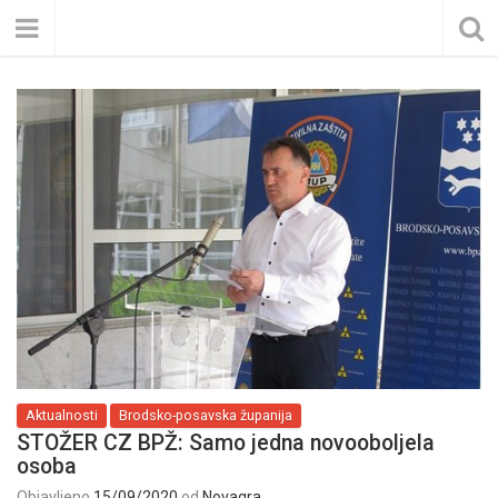
Aktualnosti
Brodsko-posavska županija
STOŽER CZ BPŽ: Samo jedna novooboljela
osoba
Objavljeno
15/09/2020
od
Novagra