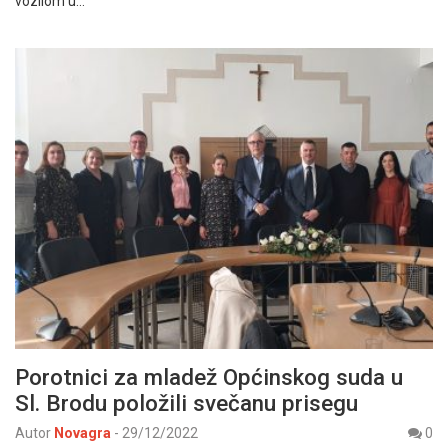
vozilom u…
Porotnici za mladež Općinskog suda u
Sl. Brodu položili svečanu prisegu
Autor
Novagra
-
29/12/2022
0