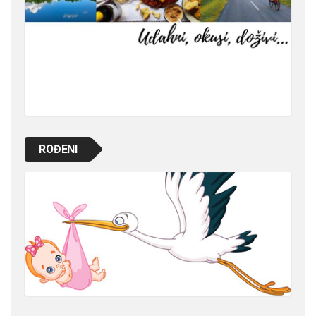
ROĐENI