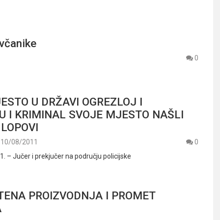
včanike
0
ESTO U DRŽAVI OGREZLOJ I
U I KRIMINAL SVOJE MJESTO NAŠLI
I LOPOVI
10/08/2011
0
. – Jučer i prekjučer na području policijske
ENA PROIZVODNJA I PROMET
A