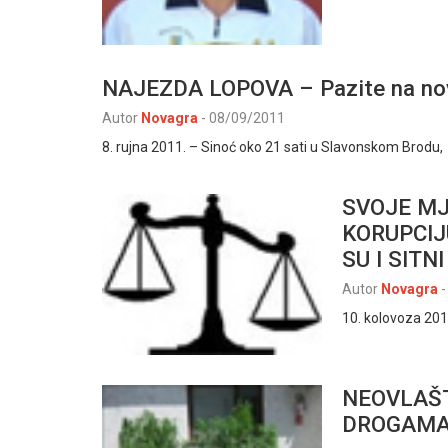
NAJEZDA LOPOVA – Pazite na no
Autor
Novagra
-
08/09/2011
8. rujna 2011. – Sinoć oko 21 sati u Slavonskom Brodu,
SVOJE MJ
KORUPCIJ
SU I SITN
Autor
Novagra
-
10. kolovoza 2011
NEOVLAŠT
DROGAM