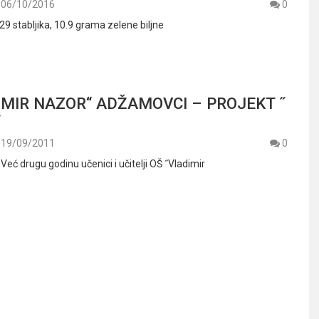
06/10/2016
0
 29 stabljika, 10.9 grama zelene biljne
IMIR NAZOR“ ADŽAMOVCI – PROJEKT ˝
˝
19/09/2011
0
 Već drugu godinu učenici i učitelji OŠ ˝Vladimir