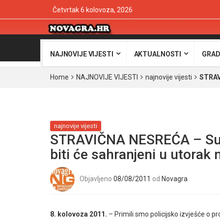
Četvrtak 6 kolovoza, 2026
NAJNOVIJE VIJESTI
AKTUALNOSTI
GRAD
Home
NAJNOVIJE VIJESTI
najnovije vijesti
STRAVI
najnovije vijesti
STRAVIČNA NESREĆA – Supr
biti će sahranjeni u utorak
Objavljeno
08/08/2011
od
Novagra
8. kolovoza 2011.
– Primili smo policijsko izvješće o p