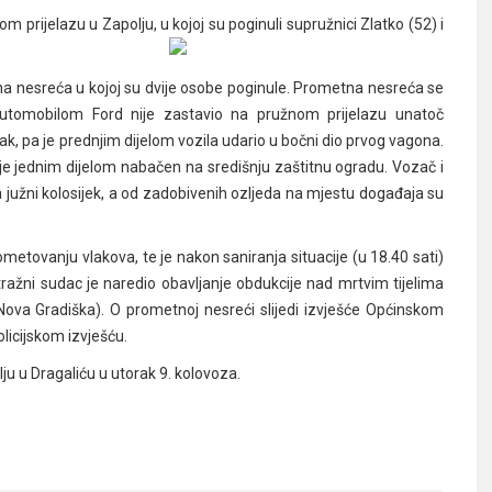
m prijelazu u Zapolju, u kojoj su poginuli supružnici Zlatko (52) i
na nesreća u kojoj su dvije osobe poginule. Prometna nesreća se
 automobilom Ford nije zastavio na pružnom prijelazu unatoč
k, pa je prednjim dijelom vozila udario u bočni dio prvog vagona.
je jednim dijelom nabačen na središnju zaštitnu ogradu. Vozač i
na južni kolosijek, a od zadobivenih ozljeda na mjestu događaja su
metovanju vlakova, te je nakon saniranja situacije (u 18.40 sati)
tražni sudac je naredio obavljanje obdukcije nad mrtvim tijelima
ova Gradiška). O prometnoj nesreći slijedi izvješće Općinskom
licijskom izvješću.
ju u Dragaliću u utorak 9. kolovoza.