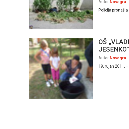
Autor
Novagra
-
Policija pronašla
OŠ „VLAD
JESENKO
Autor
Novagra
-
19. rujan 2011. –