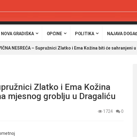
 NOVA GRADIŠKA
OPĆINE
POLITIKA
NAJAVA DOGA
ČNA NESREĆA – Supružnici Zlatko i Ema Kožina biti će sahranjeni u
užnici Zlatko i Ema Kožina
 na mjesnog groblju u Dragaliću
1724
0
rometnoj