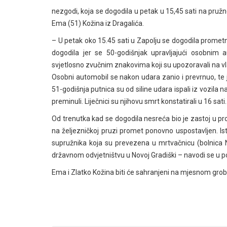
nezgodi, koja se dogodila u petak u 15,45 sati na pružno
Ema (51) Kožina iz Dragalića.
– U petak oko 15.45 sati u Zapolju se dogodila promet
dogodila jer se 50-godišnjak upravljajući osobnim
svjetlosno zvučnim znakovima koji su upozoravali na vla
Osobni automobil se nakon udara zanio i prevrnuo, te 
51-godišnja putnica su od siline udara ispali iz vozila 
preminuli. Liječnici su njihovu smrt konstatirali u 16 sati.
Od trenutka kad se dogodila nesreća bio je zastoj u pro
na željezničkoj pruzi promet ponovno uspostavljen. Is
supružnika koja su prevezena u mrtvačnicu (bolnica N
državnom odvjetništvu u Novoj Gradiški – navodi se u po
Ema i Zlatko Kožina biti će sahranjeni na mjesnom grobl