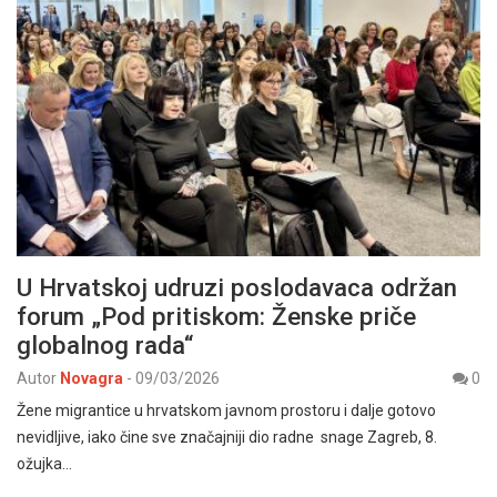
U Hrvatskoj udruzi poslodavaca održan
forum „Pod pritiskom: Ženske priče
globalnog rada“
Autor
Novagra
-
09/03/2026
0
Žene migrantice u hrvatskom javnom prostoru i dalje gotovo
nevidljive, iako čine sve značajniji dio radne snage Zagreb, 8.
ožujka…