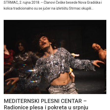
STRMAC, 2. rujna 2018. – Članovi Češke besede Nova Gradiška i
kolica tradicionalno su se jučer na izletištu Strmac okupili…
MEDITERNSKI PLESNI CENTAR –
Radionice plesa i pokreta u srpnju