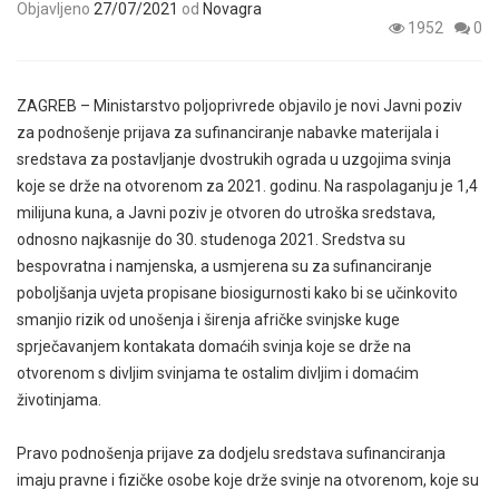
Objavljeno
27/07/2021
od
Novagra
1952
0
ZAGREB – Ministarstvo poljoprivrede objavilo je novi Javni poziv
za podnošenje prijava za sufinanciranje nabavke materijala i
sredstava za postavljanje dvostrukih ograda u uzgojima svinja
koje se drže na otvorenom za 2021. godinu. Na raspolaganju je 1,4
milijuna kuna, a Javni poziv je otvoren do utroška sredstava,
odnosno najkasnije do 30. studenoga 2021. Sredstva su
bespovratna i namjenska, a usmjerena su za sufinanciranje
poboljšanja uvjeta propisane biosigurnosti kako bi se učinkovito
smanjio rizik od unošenja i širenja afričke svinjske kuge
sprječavanjem kontakata domaćih svinja koje se drže na
otvorenom s divljim svinjama te ostalim divljim i domaćim
životinjama.
Pravo podnošenja prijave za dodjelu sredstava sufinanciranja
imaju pravne i fizičke osobe koje drže svinje na otvorenom, koje su