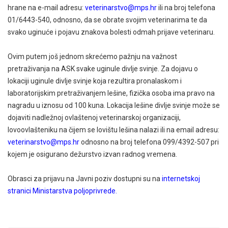
hrane na e-mail adresu:
veterinarstvo@mps.hr
ili na broj telefona
01/6443-540, odnosno, da se obrate svojim veterinarima te da
svako uginuće i pojavu znakova bolesti odmah prijave veterinaru.
Ovim putem još jednom skrećemo pažnju na važnost
pretraživanja na ASK svake uginule divlje svinje. Za dojavu o
lokaciji uginule divlje svinje koja rezultira pronalaskom i
laboratorijskim pretraživanjem lešine, fizička osoba ima pravo na
nagradu u iznosu od 100 kuna. Lokacija lešine divlje svinje može se
dojaviti nadležnoj ovlaštenoj veterinarskoj organizaciji,
lovoovlašteniku na čijem se lovištu lešina nalazi ili na email adresu:
veterinarstvo@mps.hr
odnosno na broj telefona 099/4392-507 pri
kojem je osigurano dežurstvo izvan radnog vremena.
Obrasci za prijavu na Javni poziv dostupni su na
internetskoj
stranici Ministarstva poljoprivrede.