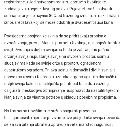
registrirane u Jedinstvenom registru domaćih životinja te
zadovoljavaju uvjete Javnog poziva. Prijavitelj može ostvariti
sufinanciranje do najviše 80% od traženog iznosa, a maksimalan
iznos sredstava koji se može odobriti je dvadeset tisuća kuna.
Podsjećamo posjednike svinja da se pridržavaju propisa o
označavanju, premještanju i prometu životinja, da spriječe kontakt
svojih životinja s divljim svinjama te da je zabranjeno pašno
držanje svinja i ispuštanje svinja na otvoreni prostor, osim u
slučajevima kada se svinje drže u prostoru ograđenom
dvostrukom ogradom. Prijava uginulih domaćih i divljih svinja je
obavezna u svrhu testiranja uzoraka organa uginulih domaćih i
divljih svinja kako bi se isključila prisutnost bolesti, a važno je
osigurati i neškodljivo zbrinjavanje nusproizvoda nastalih tijekom
klanja svinja za vlastite potrebe u skladu s posebnim propisima.
Na farmama i lovištima je nužno osigurati provedbu
biosigurnosnih mjera te pozivamo sve posjednike svinja i lovce da
se za sva pitanja obrate u Upravu za veterinarstvo i sigurnost