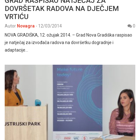
GRAD RASPISAO NATJEČAJ ZA
DOVRŠETAK RADOVA NA DJEČJEM
VRTIĆU
Autor
Novagra
-
12/03/2014
0
NOVA GRADIŠKA, 12. ožujak 2014. – Grad Nova Gradiška raspisao
je natječaj za izvođača radova na dovršetku dogradnje i
adaptacije…