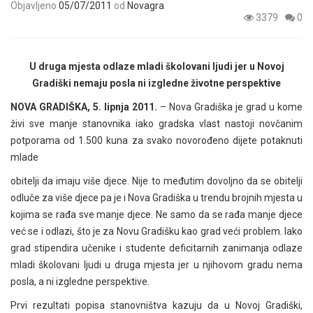
Objavljeno
05/07/2011
od
Novagra
3379
0
U druga mjesta odlaze mladi školovani ljudi jer u Novoj
Gradiški nemaju posla ni izgledne životne perspektive
NOVA GRADIŠKA, 5. lipnja 2011.
– Nova Gradiška je grad u kome
živi sve manje stanovnika iako gradska vlast nastoji novčanim
potporama od 1.500 kuna za svako novorođeno dijete potaknuti
mlade
obitelji da imaju više djece. Nije to međutim dovoljno da se obitelji
odluče za više djece pa je i Nova Gradiška u trendu brojnih mjesta u
kojima se rađa sve manje djece. Ne samo da se rađa manje djece
već se i odlazi, što je za Novu Gradišku kao grad veći problem. Iako
grad stipendira učenike i studente deficitarnih zanimanja odlaze
mladi školovani ljudi u druga mjesta jer u njihovom gradu nema
posla, a ni izgledne perspektive.
Prvi rezultati popisa stanovništva kazuju da u Novoj Gradiški,