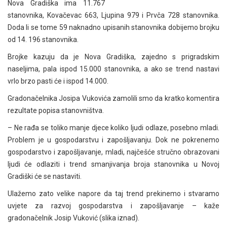
Nova Gradiška ima 11.767
stanovnika, Kovačevac 663, Ljupina 979 i Prvča 728 stanovnika.
Doda li se tome 59 naknadno upisanih stanovnika dobijemo brojku
od 14. 196 stanovnika.
Brojke kazuju da je Nova Gradiška, zajedno s prigradskim
naseljima, pala ispod 15.000 stanovnika, a ako se trend nastavi
vrlo brzo pasti će i ispod 14.000.
Gradonačelnika Josipa Vukovića zamolili smo da kratko komentira
rezultate popisa stanovništva.
– Ne rađa se toliko manje djece koliko ljudi odlaze, posebno mladi.
Problem je u gospodarstvu i zapošljavanju. Dok ne pokrenemo
gospodarstvo i zapošljavanje, mladi, najčešće stručno obrazovani
ljudi će odlaziti i trend smanjivanja broja stanovnika u Novoj
Gradiški će se nastaviti.
Ulažemo zato velike napore da taj trend prekinemo i stvaramo
uvjete za razvoj gospodarstva i zapošljavanje – kaže
gradonačelnik Josip Vuković (slika iznad).