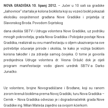
NOVA GRADIŠKA 10. lipanj 2012.
– Jučer u 10 sati sa gradske
„šahovnice“ startala je kolona biciklista koji su vozeći bicikl pokazali
ekološku osvještenost građana Nove Gradiške i prijatelja iz
Slavonskog Broda. Povodom Svjetskog
dana okoliša SBTV i Udruga volontera Nove Gradiške, uz podršku
mnogih pokrovitelja, grada Nova Gradiška i Policijske postaje Nova
Gradiška, realizirali su ovu manifestaciju s ciljem ukazivanja na sve
potrebitije očuvanje prirode i okoliša, te kako je vožnja biciklom
korisna također i za zdravlje samog čovjeka. O tome je govorila
predsjednica Udruge volontera dr. Vesna Oršulić dok je cijeli
program manifestacije vodio glavni urednik SBTV-a Darko
Junačko.
Uz volontere, brojne Novogradiščane i Brođane, koji su ranom
zorom krenuli biciklima prema Novoj Gradiški, turu Nova Gradiška –
Cernik – Nova Gradiška odvezao je i dogradonačelnik grada Nove
Gradiške ing. Milan Mateša zajedno sa svojom kćerkom.