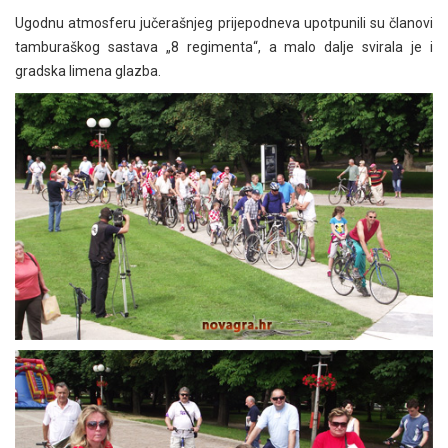
Ugodnu atmosferu jučerašnjeg prijepodneva upotpunili su članovi
tamburaškog sastava „8 regimenta“, a malo dalje svirala je i
gradska limena glazba.