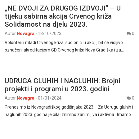
„NE DVOJI ZA DRUGOG IZDVOJI“ – U
tijeku sabirna akcija Crvenog križa
Solidarnost na djelu 2023.
Autor
Novagra
-
13/10/2023
0
Volonteri i mladi Crvenog križa sudionici u akciji, bit će vidljivo
označeni akreditacijom GD Crvenog križa Nova Gradiška i za…
UDRUGA GLUHIH I NAGLUHIH: Brojni
projekti i programi u 2023. godini
Autor
Novagra
-
01/01/2024
0
Prenosimo iz Novogradiškog godišnjaka 2023. Za Udrugu gluhih i
nagluhih 2023. godina je bila iznimno zanimljiva i aktivna. Imamo…