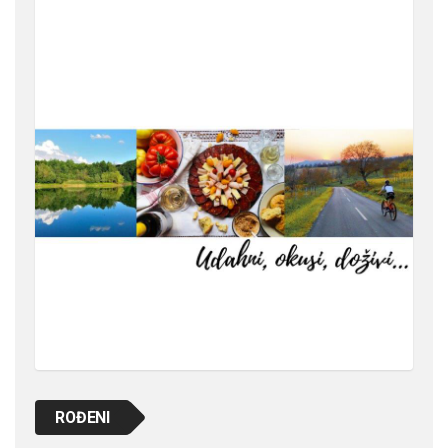
ROĐENI