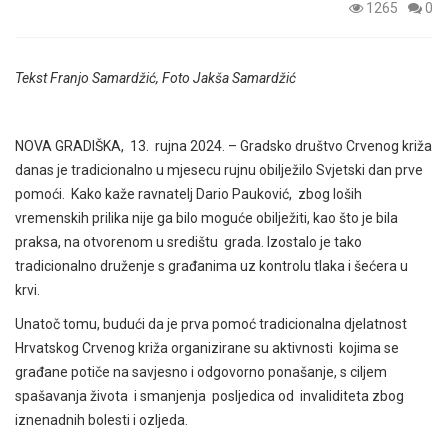
1265
0
Tekst Franjo Samardžić, Foto Jakša Samardžić
NOVA GRADIŠKA, 13. rujna 2024. – Gradsko društvo Crvenog križa
danas je tradicionalno u mjesecu rujnu obilježilo Svjetski dan prve
pomoći. Kako kaže ravnatelj Dario Pauković, zbog loših
vremenskih prilika nije ga bilo moguće obilježiti, kao što je bila
praksa, na otvorenom u središtu grada. Izostalo je tako
tradicionalno druženje s građanima uz kontrolu tlaka i šećera u
krvi.
Unatoč tomu, budući da je prva pomoć tradicionalna djelatnost
Hrvatskog Crvenog križa organizirane su aktivnosti kojima se
građane potiče na savjesno i odgovorno ponašanje, s ciljem
spašavanja života i smanjenja posljedica od invaliditeta zbog
iznenadnih bolesti i ozljeda.