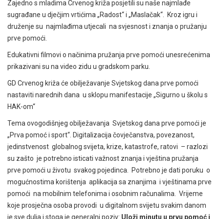
Zajedno s mladima Crvenog križa posjetili su naše najmlađe
sugrađane u dječjim vrtićima „Radost“ i „Maslačak“. Kroz igru i
druženje su najmlađima utjecali na svjesnost i znanja o pružanju
prve pomoći.
Edukativni filmovi o načinima pružanja prve pomoći unesrećenima
prikazivani su na video zidu u gradskom parku.
GD Crvenog križa će obilježavanje Svjetskog dana prve pomoći
nastaviti narednih dana u sklopu manifestacije „Sigurno u školu s
HAK-om“
Tema ovogodišnjeg obilježavanja Svjetskog dana prve pomoći je
„Prva pomoć i sport“. Digitalizacija čovječanstva, povezanost,
jedinstvenost globalnog svijeta, krize, katastrofe, ratovi – razlozi
su zašto je potrebno isticati važnost znanja i vještina pružanja
prve pomoći u životu svakog pojedinca. Potrebno je dati poruku o
mogućnostima korištenja aplikacija sa znanjima i vještinama prve
pomoći na mobilnim telefonima i osobnim računalima. Vrijeme
koje prosječna osoba provodi u digitalnom svijetu svakim danom
je sve dulja i stoga je generalni poziv:
Uloži minutu u prvu pomoć i