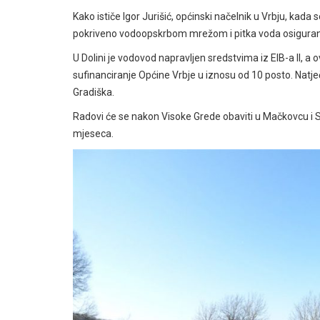
Kako ističe Igor Jurišić, općinski načelnik u Vrbju, kada 
pokriveno vodoopskrbom mrežom i pitka voda osiguran
U Dolini je vodovod napravljen sredstvima iz EIB-a II, a
sufinanciranje Općine Vrbje u iznosu od 10 posto. Nat
Gradiška.
Radovi će se nakon Visoke Grede obaviti u Mačkovcu i 
mjeseca.