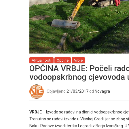
Aktualnosti
Općine
Vrbje
OPĆINA VRBJE: Počeli radov
vodoopskrbnog cjevovoda u
Objavljeno
21/03/2017
od
Novagra
VRBJE
– Izvode se radovi na dionici vodoopskrbnog c
Trenutno se radovi izvode u Visokoj Gredi, jer se zbo
Boku. Radove izvodi tvrtka Legrad iz Berja Ivaničkog. U 