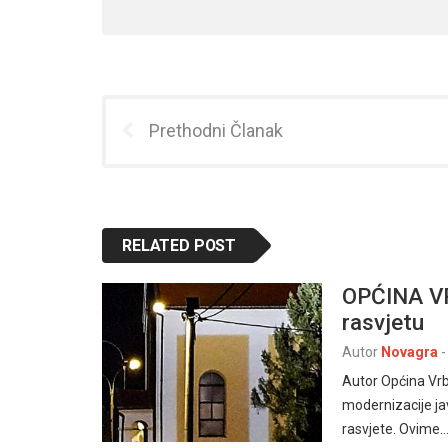
Prethodni Članak
RELATED POST
OPĆINA VR
rasvjetu
Autor
Novagra
-
Autor Općina Vrb
modernizacije j
rasvjete. Ovime