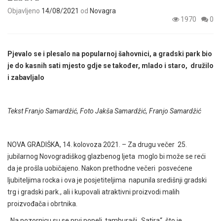
Objavljeno
14/08/2021
od
Novagra
1970
0
Pjevalo se i plesalo na popularnoj šahovnici, a gradski park bio
je do kasnih sati mjesto gdje se također, mlado i staro, družilo
i zabavljalo
Tekst Franjo Samardžić, Foto Jakša Samardžić, Franjo Samardžić
NOVA GRADIŠKA, 14. kolovoza 2021. – Za drugu večer 25.
jubilarnog Novogradiškog glazbenog ljeta moglo bi može se reći
da je prošla uobičajeno. Nakon prethodne večeri posvećene
ljubiteljima rocka i ova je posjetiteljima napunila središnji gradski
trg i gradski park., ali i kupovali atraktivni proizvodi malih
proizvođača i obrtnika.
Na pozornicu su se prvi popeli tamburaši „Satira“ što je