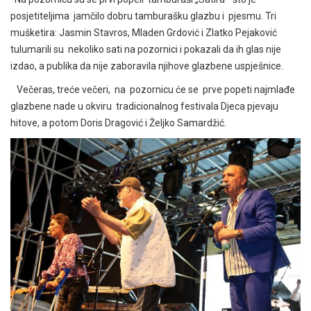
posjetiteljima jamčilo dobru tamburašku glazbu i pjesmu. Tri
mušketira: Jasmin Stavros, Mladen Grdović i Zlatko Pejaković
tulumarili su nekoliko sati na pozornici i pokazali da ih glas nije
izdao, a publika da nije zaboravila njihove glazbene uspješnice.
Večeras, treće večeri, na pozornicu će se prve popeti najmlađe
glazbene nade u okviru tradicionalnog festivala Djeca pjevaju
hitove, a potom Doris Dragović i Željko Samardžić.