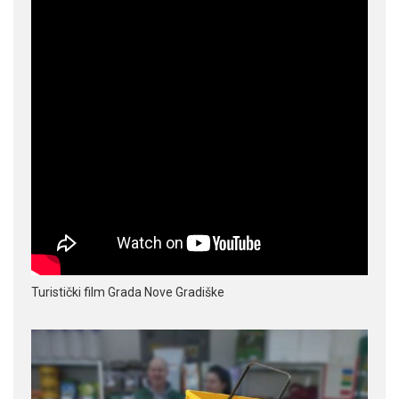
Turistički film Grada Nove Gradiške