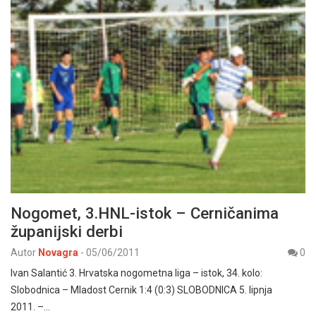
Nogomet, 3.HNL-istok – Cerničanima
županijski derbi
Autor
Novagra
-
05/06/2011
0
Ivan Salantić 3. Hrvatska nogometna liga – istok, 34. kolo:
Slobodnica – Mladost Cernik 1:4 (0:3) SLOBODNICA 5. lipnja
2011. –…