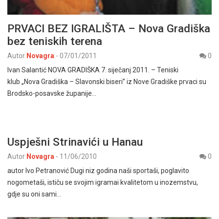
PRVACI BEZ IGRALIŠTA – Nova Gradiška
bez teniskih terena
Autor
Novagra
-
07/01/2011
0
Ivan Salantić NOVA GRADIŠKA 7. siječanj 2011. – Teniski
klub „Nova Gradiška – Slavonski biseri” iz Nove Gradiške prvaci su
Brodsko-posavske županije…
Uspješni Strinavići u Hanau
Autor
Novagra
-
11/06/2010
0
autor Ivo Petranović Dugi niz godina naši sportaši, poglavito
nogometaši, ističu se svojim igramai kvalitetom u inozemstvu,
gdje su oni sami…