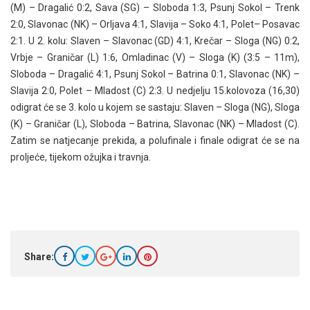
(M) – Dragalić 0:2, Sava (SG) – Sloboda 1:3, Psunj Sokol – Trenk
2:0, Slavonac (NK) – Orljava 4:1, Slavija – Soko 4:1, Polet– Posavac
2:1. U 2. kolu: Slaven – Slavonac (GD) 4:1, Krečar – Sloga (NG) 0:2,
Vrbje – Graničar (L) 1:6, Omladinac (V) – Sloga (K) (3:5 – 11m),
Sloboda – Dragalić 4:1, Psunj Sokol – Batrina 0:1, Slavonac (NK) –
Slavija 2:0, Polet – Mladost (C) 2:3. U nedjelju 15.kolovoza (16,30)
odigrat će se 3. kolo u kojem se sastaju: Slaven – Sloga (NG), Sloga
(K) – Graničar (L), Sloboda – Batrina, Slavonac (NK) – Mladost (C).
Zatim se natjecanje prekida, a polufinale i finale odigrat će se na
proljeće, tijekom ožujka i travnja.
Share: