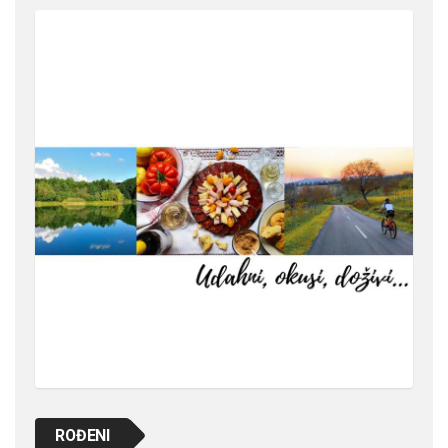
ROĐENI