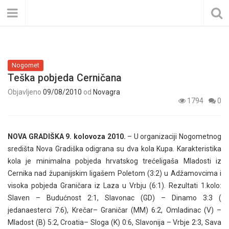
Nogomet
Teška pobjeda Cerničana
Objavljeno
09/08/2010
od
Novagra
1794
0
NOVA GRADIŠKA 9. kolovoza 2010.
– U organizaciji Nogometnog
središta Nova Gradiška odigrana su dva kola Kupa. Karakteristika
kola je minimalna pobjeda hrvatskog trećeligaša Mladosti iz
Cernika nad županijskim ligašem Poletom (3:2) u Adžamovcima i
visoka pobjeda Graničara iz Laza u Vrbju (6:1). Rezultati 1.kolo:
Slaven – Budućnost 2:1, Slavonac (GD) – Dinamo 3:3 (
jedanaesterci 7:6), Krečar– Graničar (MM) 6:2, Omladinac (V) –
Mladost (B) 5:2, Croatia– Sloga (K) 0:6, Slavonija – Vrbje 2:3, Sava