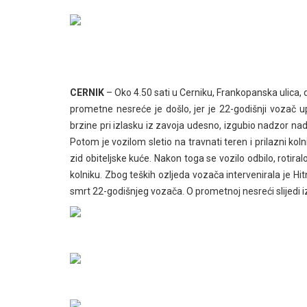
CERNIK
– Oko 4.50 sati u Cerniku, Frankopanska ulica,
prometne nesreće je došlo, jer je 22-godišnji vozač
brzine pri izlasku iz zavoja udesno, izgubio nadzor n
Potom je vozilom sletio na travnati teren i prilazni kol
zid obiteljske kuće. Nakon toga se vozilo odbilo, rotira
kolniku. Zbog teških ozljeda vozača intervenirala je Hit
smrt 22-godišnjeg vozača. O prometnoj nesreći slijedi