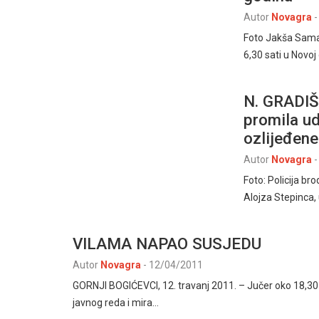
Autor
Novagra
-
Foto Jakša Sama
6,30 sati u Novoj 
N. GRADIŠK
promila ud
ozlijeđene
Autor
Novagra
-
Foto: Policija b
Alojza Stepinca,
VILAMA NAPAO SUSJEDU
Autor
Novagra
-
12/04/2011
GORNJI BOGIĆEVCI, 12. travanj 2011. – Jučer oko 18,30 
javnog reda i mira…