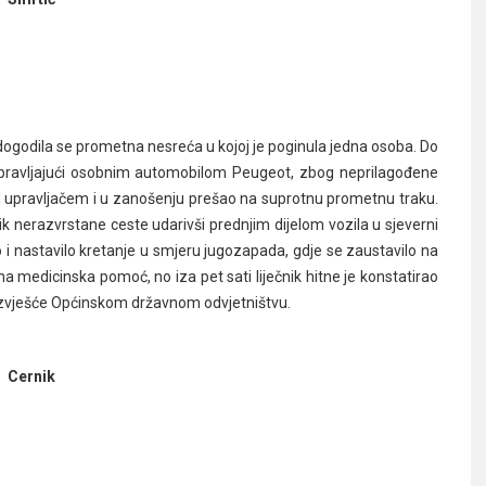
 dogodila se prometna nesreća u kojoj je poginula jedna osoba. Do
 upravljajući osobnim automobilom Peugeot, zbog neprilagođene
ad upravljačem i u zanošenju prešao na suprotnu prometnu traku.
nik nerazvrstane ceste udarivši prednjim dijelom vozila u sjeverni
lo i nastavilo kretanje u smjeru jugozapada, gdje se zaustavilo na
na medicinska pomoć, no iza pet sati liječnik hitne je konstatirao
 izvješće Općinskom državnom odvjetništvu.
Cernik