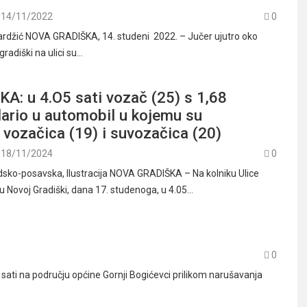
14/11/2022
0
rdžić NOVA GRADIŠKA, 14. studeni 2022. – Jučer ujutro oko
gradiški na ulici su…
A: u 4.O5 sati vozač (25) s 1,68
ario u automobil u kojemu su
 vozačica (19) i suvozačica (20)
18/11/2024
0
rodsko-posavska, Ilustracija NOVA GRADIŠKA – Na kolniku Ulice
 u Novoj Gradiški, dana 17. studenoga, u 4.05…
0
sati na području općine Gornji Bogićevci prilikom narušavanja