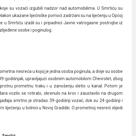
koje su vozači izgubili nadzor nad automobilima. U Smrtiću su
). Nakon ukazane liječničke pomoći zadržani su na liječenju u Općoj
će u Smrtiću izašli su i pripadnici Javne vatrogasne postrojbe iz
ozlijeđene osobe i poginulog.
ometna nesreća u kojoj je jedna osoba poginula, a dvije su osobe
 39-godišnjak, upravljajući osobnim automobilom Chevrolet, zbog
protnu prometnu traku i u zanošenju sletio u kanal. Potom je
ra vozilo se rotiralo, okrenulo na krov i zaustavilo na drugom
đaja smrtno je stradao 39-godišnji vozač, dok su 24-godišnji i
em liječenju u bolnici u Novoj Gradiški. O prometnoj nesreći slijedi
Smrtić