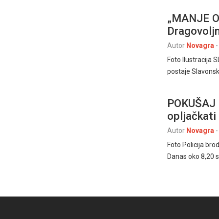
„MANJE O
Dragovolj
Autor
Novagra
-
Foto Ilustracija 
postaje Slavonski
POKUŠAJ R
opljačkat
Autor
Novagra
-
Foto Policija br
Danas oko 8,20 s