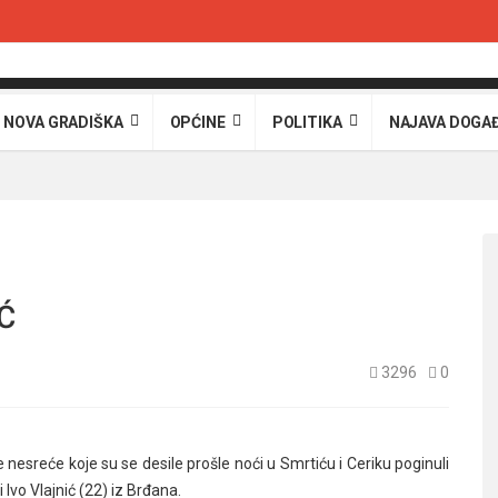
 NOVA GRADIŠKA
OPĆINE
POLITIKA
NAJAVA DOGA
Ć
3296
0
 nesreće koje su se desile prošle noći u Smrtiću i Ceriku poginuli
 Ivo Vlajnić (22) iz Brđana.