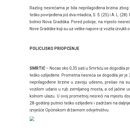
Razlog nesrećama je bila neprilagođena brzina zbog 
teško povrijeđena još dva mladića, S. Š. (25) i A. L. (28
bolnici Nova Gradiška. Pored policije, na mjesto nesre
Nove Gradiške koji su uz velike napore iz vozila izvukli 
POLICIJSKO PRIOPĆENJE
SMRTIĆ
– Noćas oko 0,35 sati u Smrtiću se dogodila pr
teško ozlijeđene. Prometna nesreća se dogodila jer je
neprilagođene brzine u zavoju udesno, prešao na su
vozilom udario u rub zemljanog mosta, a od jačine uda
kolnom ulazu. U ovoj prometnoj nesreći na mjestu doga
28-godišnji putnici teško ozlijeđeni i zadržani na daljnj
izvješće Općinskom državnom odvjetništvu.