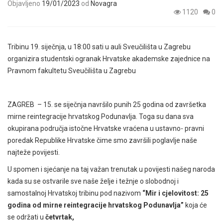
Objavljeno
19/01/2023
od
Novagra
1120
0
Tribinu 19. siječnja, u 18:00 sati u auli Sveučilišta u Zagrebu
organizira studentski ogranak Hrvatske akademske zajednice na
Pravnom fakultetu Sveučilišta u Zagrebu
ZAGREB – 15. se siječnja navršilo punih 25 godina od završetka
mirne reintegracije hrvatskog Podunavlja. Toga su dana sva
okupirana područja istočne Hrvatske vraćena u ustavno- pravni
poredak Republike Hrvatske čime smo završili poglavlje naše
najteže povijesti.
U spomen i sjećanje na taj važan trenutak u povijesti našeg naroda
kada su se ostvarile sve naše želje i težnje o slobodnoj i
samostalnoj Hrvatskoj tribinu pod nazivom
“Mir i cjelovitost: 25
godina od mirne reintegracije hrvatskog Podunavlja”
koja će
se održati u
četvrtak,