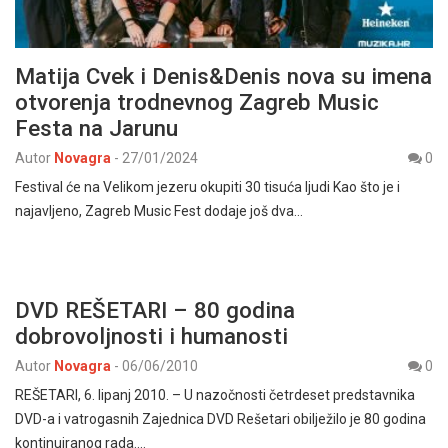
Matija Cvek i Denis&Denis nova su imena
otvorenja trodnevnog Zagreb Music
Festa na Jarunu
Autor
Novagra
-
27/01/2024
0
Festival će na Velikom jezeru okupiti 30 tisuća ljudi Kao što je i
najavljeno, Zagreb Music Fest dodaje još dva…
DVD REŠETARI – 80 godina
dobrovoljnosti i humanosti
Autor
Novagra
-
06/06/2010
0
REŠETARI, 6. lipanj 2010. – U nazočnosti četrdeset predstavnika
DVD-a i vatrogasnih Zajednica DVD Rešetari obilježilo je 80 godina
kontinuiranog rada.…