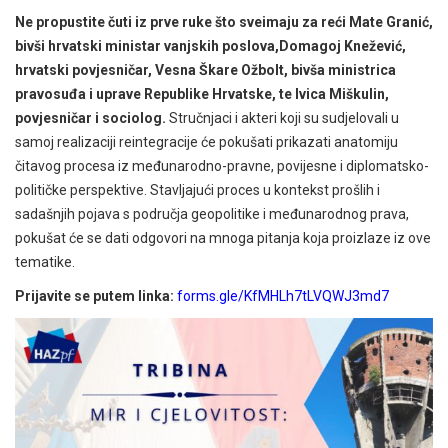
Ne propustite čuti iz prve ruke što sveimaju za reći Mate Granić,
bivši hrvatski ministar vanjskih poslova,Domagoj Knežević,
hrvatski povjesničar, Vesna Škare Ožbolt, bivša ministrica
pravosuđa i uprave Republike Hrvatske, te Ivica Miškulin,
povjesničar i sociolog.
Stručnjaci i akteri koji su sudjelovali u
samoj realizaciji reintegracije će pokušati prikazati anatomiju
čitavog procesa iz međunarodno-pravne, povijesne i diplomatsko-
političke perspektive. Stavljajući proces u kontekst prošlih i
sadašnjih pojava s područja geopolitike i međunarodnog prava,
pokušat će se dati odgovori na mnoga pitanja koja proizlaze iz ove
tematike.
Prijavite se putem linka:
forms.gle/KfMHLh7tLVQWJ3md7