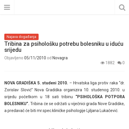
Najava događanja
Tribina za psihološku potrebu bolesniku u iduću
srijedu
Objavljeno
05/11/2010
od
Novagra
1882
0
NOVA GRADIŠKA 5. studeni 2010.
– Hrvatska liga protiv raka “dr.
Zorislav Slović” Nova Gradiška organizira 10. studenog 2010. u
srijedu početkom u 18 sati tribinu
“PSIHOLOŠKA POTPORA
BOLESNIKU”.
Tribina će se održati u viječnici grada Nove Gradiške,
a predavač će biti mr.spec.kliničke psihologije Ljiljana Lukačević.