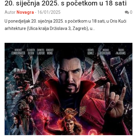
20. siječnja 2025. s početkom u 18 sati
Autor
Novagra
-
16/01/2025
0
U ponedjeljak 20. siječnja 2025. s početkom u 18 sati, u Oris Kući
arhitekture (Ulica kralja Držislava 3, Zagreb), u…