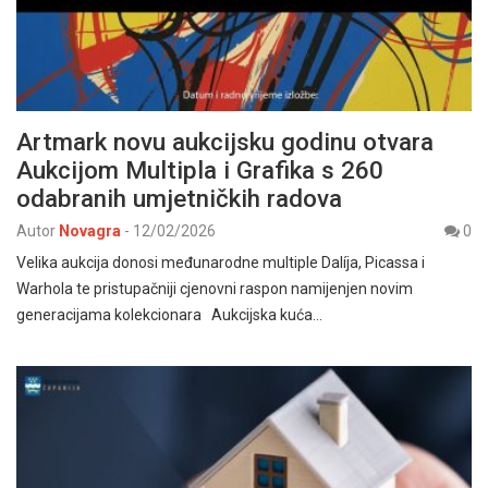
Artmark novu aukcijsku godinu otvara
Aukcijom Multipla i Grafika s 260
odabranih umjetničkih radova
Autor
Novagra
-
12/02/2026
0
Velika aukcija donosi međunarodne multiple Dalíja, Picassa i
Warhola te pristupačniji cjenovni raspon namijenjen novim
generacijama kolekcionara Aukcijska kuća…