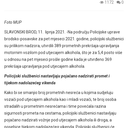
1172
0
Foto MUP
SLAVONSKI BROD, 11. lipnja 2021. -Na području Policijske uprave
brodsko-posavske za pet mjeseci 2021. godine, policijski službenici
su prilikom nadzora, utvrdili 389 prometnih prekršaja upravljanja
motornim vozilom pod utjecajem alkohola, što je za 5,4 posto više
u odnosu na pet mjeseci prošle godine kada je utvrđeno 369
prekršaja upravljanja pod utjecajem alkohola.
Policijski službenici nastavljaju pojačano nadzirati promet i
tijekom nadolazećeg vikenda
Kako bi se smanjio broj prometnih nesreća u kojima sudjeluju
vozači pod utjecajem alkohola kao i mladi vozači, te broj osoba
stradalih u prometnim nesrećama i time povećala razina
sigurnosti prometa na cestama, policijski službenici nastavljaju
pojačano nadzirati vožnje pod utjecajem alkohola ili droga, a
posebice tijekom nadolazećeg vikenda. Policijski službenici će