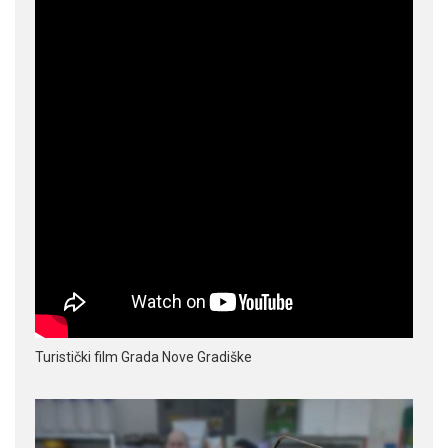
Turistički film Grada Nove Gradiške