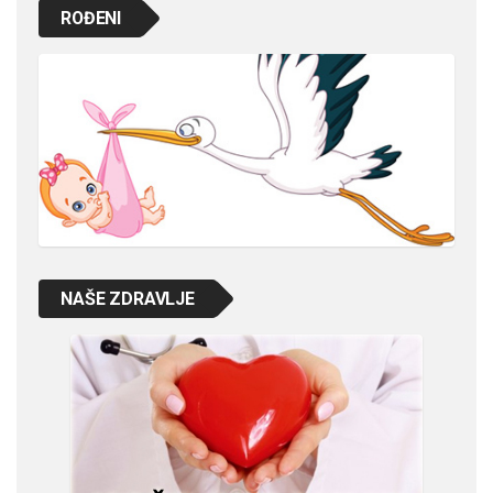
ROĐENI
NAŠE ZDRAVLJE