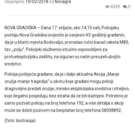
Objavljeno
19/02/2018
od
Novagra
4049
0
NOVA GRADIŠKA – Dana 17. veljače, oko 14,10 sati, Policijsku
postaju Nova Gradiška izvijestio je savjesni 43-godišnji građanin,
da je u blizini mjesta Bodovaljci, pronašao ručni bacač raketa M80,
tzv. „zolju“. Policijski službenici stručno osposobljeni za
protueksplozijsku zaštitu, na siguran su način preuzeli ubojito
sredstvo.
Policija podsjeća građane, da je i dalje aktualna Akcija „Manje
oružja-manje tragedija“ u okviru koje građani mogu policiji
dragovoljno predati oružje, minsko eksplozijska sredstva i streljivo,
koje ilegalno posjeduju, bez straha da će biti kažnjeni. Potrebno je
samo pozvati policiju na broj telefona 192, a više detalja o akciji
može se dobiti pozivom na besplatan broj telefona 08008892.
(foto: ilustracija)