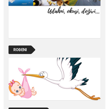
ROĐENI