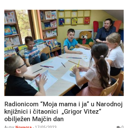
Radionicom “Moja mama i ja” u Narodnoj
knjižnici i čitaonici „Grigor Vitez“
obilježen Majčin dan
Autor
Novagra
-
17/05/2023
0