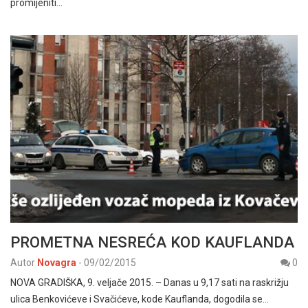
promijeniti…
PROMETNA NESREĆA KOD KAUFLANDA
Autor
Novagra
-
09/02/2015
0
NOVA GRADIŠKA, 9. veljače 2015. – Danas u 9,17 sati na raskrižju
ulica Benkovićeve i Svačićeve, kode Kauflanda, dogodila se…