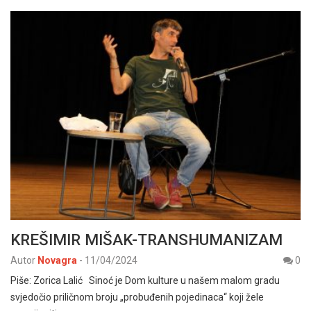
KREŠIMIR MIŠAK-TRANSHUMANIZAM
Autor
Novagra
-
11/04/2024
0
Piše: Zorica Lalić Sinoć je Dom kulture u našem malom gradu
svjedočio priličnom broju „probuđenih pojedinaca“ koji žele