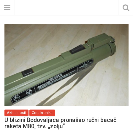
Aktualnosti
Crna kronika
U blizini Bodovaljaca pronašao ručni bacač
raketa M80, tzv. „zolju“