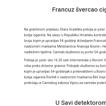
Francuz švercao cig
Na graničnom prijelazu Stara Gradiška policija je juče
kutija cigareta. Na ulazu u Republiku Hrvatsku kontrol
broja, kojim je upravljao 54-godišnji državljanin Francu
nadzornim markama Ministarstva financija Bosne i Herc
nadležnim tijelima. Carinski službenici su protiv 54-god
Policija je jučer oko 16.20 sati intervenirala u Novo
roba preko državne granice. Policijski službenici su kon
kojim je upravljao 54-godišnjak s prebivalištem u Bosni i 
kutija cigareta Ronhill s nadzornim markama BiH, koje j
prekršaju iz Carinskog zakona Vijeću za carinske prekrš
U Savi detektorom 