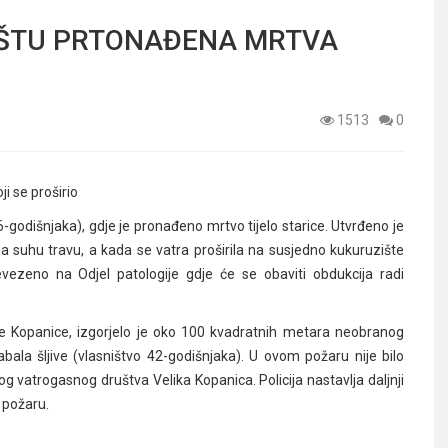
IŠTU PRTONAĐENA MRTVA
1513
0
ji se proširio
6-godišnjaka), gdje je pronađeno mrtvo tijelo starice. Utvrđeno je
lila suhu travu, a kada se vatra proširila na susjedno kukuruzište
revezeno na Odjel patologije gdje će se obaviti obdukcija radi
ke Kopanice, izgorjelo je oko 100 kvadratnih metara neobranog
bala šljive (vlasništvo 42-godišnjaka). U ovom požaru nije bilo
og vatrogasnog društva Velika Kopanica. Policija nastavlja daljnji
m požaru.