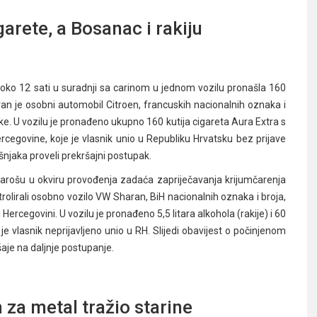
arete, a Bosanac i rakiju
r oko 12 sati u suradnji sa carinom u jednom vozilu pronašla 160
iran je osobni automobil Citroen, francuskih nacionalnih oznaka i
ske. U vozilu je pronađeno ukupno 160 kutija cigareta Aura Extra s
egovine, koje je vlasnik unio u Republiku Hrvatsku bez prijave
išnjaka proveli prekršajni postupak.
m Varošu u okviru provođenja zadaća zapriječavanja krijumčarenja
trolirali osobno vozilo VW Sharan, BiH nacionalnih oznaka i broja,
Hercegovini. U vozilu je pronađeno 5,5 litara alkohola (rakije) i 60
e vlasnik neprijavljeno unio u RH. Slijedi obavijest o počinjenom
aje na daljnje postupanje.
za metal tražio starine