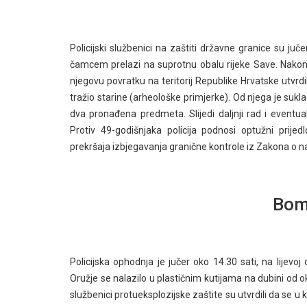
Policijski službenici na zaštiti državne granice su j
čamcem prelazi na suprotnu obalu rijeke Save. Nakon š
njegovu povratku na teritorij Republike Hrvatske utvrdil
tražio starine (arheološke primjerke). Od njega je s
dva pronađena predmeta. Slijedi daljnji rad i eventua
Protiv 49-godišnjaka policija podnosi optužni pri
prekršaja izbjegavanja granične kontrole iz Zakona o 
Bom
Policijska ophodnja je jučer oko 14.30 sati, na lijevoj
Oružje se nalazilo u plastičnim kutijama na dubini od 
službenici protueksplozijske zaštite su utvrdili da se 