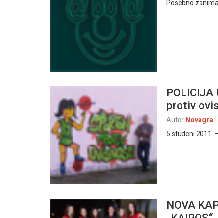
Posebno zaniman
POLICIJA
protiv ovi
Autor
Novagra
-
5 studeni 2011. –
NOVA KAP
„KAIROS“