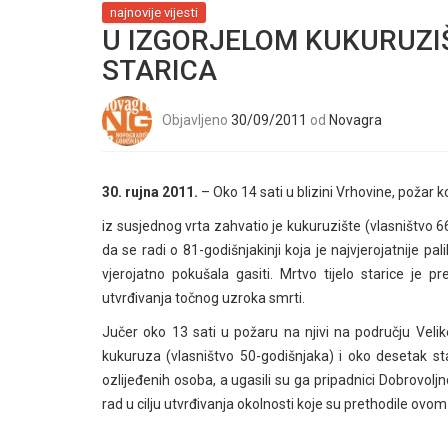
najnovije vijesti
U IZGORJELOM KUKURUZ
STARICA
Objavljeno
30/09/2011
od
Novagra
30. rujna 2011.
– Oko 14 sati u blizini Vrhovine, požar ko
iz susjednog vrta zahvatio je kukuruzište (vlasništvo 6
da se radi o 81-godišnjakinji koja je najvjerojatnije pa
vjerojatno pokušala gasiti. Mrtvo tijelo starice je p
utvrđivanja točnog uzroka smrti.
Jučer oko 13 sati u požaru na njivi na području Veli
kukuruza (vlasništvo 50-godišnjaka) i oko desetak sta
ozlijeđenih osoba, a ugasili su ga pripadnici Dobrovoljn
rad u cilju utvrđivanja okolnosti koje su prethodile ovo