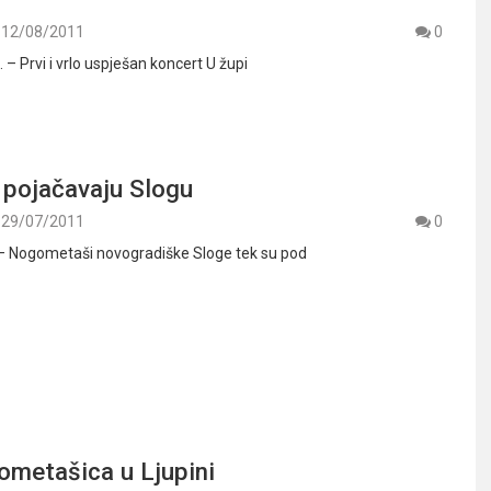
12/08/2011
0
 – Prvi i vrlo uspješan koncert U župi
 pojačavaju Slogu
29/07/2011
0
 – Nogometaši novogradiške Sloge tek su pod
ometašica u Ljupini