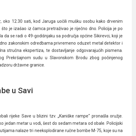
učer, oko 12.30 sati, kod Jaruga uočili mušku osobu kako drvenim
to je izašao iz čamca pretraživao je riječno dno. Policija je po
a da se radi o 49-godišnjaku sa područja općine Sikirevci, koji je
ukladno zakonskim odredbama privremeno oduzet metal detektor i
lna stručna ekspertiza, te dostavljanje odgovarajućih pismena.
jedlog Prekršajnom sudu u Slavonskom Brodu zbog počinjenog
nadzoru državne granice.
be u Savi
 obali rijeke Save u blizini tzv. „Kaniške rampe“ pronašla oružje.
oko jedan metar u vodi, šest do sedam metara od obale. Policijski
u kutijama nalaze tri neeksplodirane ručne bombe M-75, koje su na