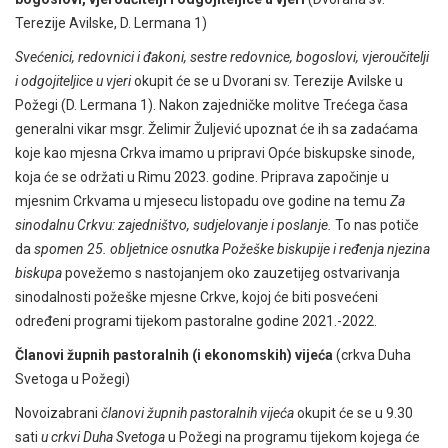
Terezije Avilske, D. Lermana 1)
Svećenici, redovnici i đakoni, sestre redovnice, bogoslovi, vjeroučitelji
i odgojiteljice u vjeri
okupit će se u Dvorani sv. Terezije Avilske u
Požegi (D. Lermana 1). Nakon zajedničke molitve Trećega časa
generalni vikar msgr. Želimir Žuljević upoznat će ih sa zadaćama
koje kao mjesna Crkva imamo u pripravi Opće biskupske sinode,
koja će se održati u Rimu 2023. godine. Priprava započinje u
mjesnim Crkvama u mjesecu listopadu ove godine na temu
Za
sinodalnu Crkvu: zajedništvo, sudjelovanje i poslanje.
To nas potiče
da
spomen 25. obljetnice osnutka Požeške biskupije
i ređenja njezina
biskupa
povežemo s nastojanjem oko zauzetijeg ostvarivanja
sinodalnosti požeške mjesne Crkve, kojoj će biti posvećeni
određeni programi tijekom pastoralne godine 2021.-2022.
Članovi župnih pastoralnih (i ekonomskih) vijeća
(crkva Duha
Svetoga u Požegi)
Novoizabrani
članovi župnih pastoralnih vijeća
okupit će se u 9.30
sati
u crkvi Duha Svetoga
u Požegi na programu tijekom kojega će