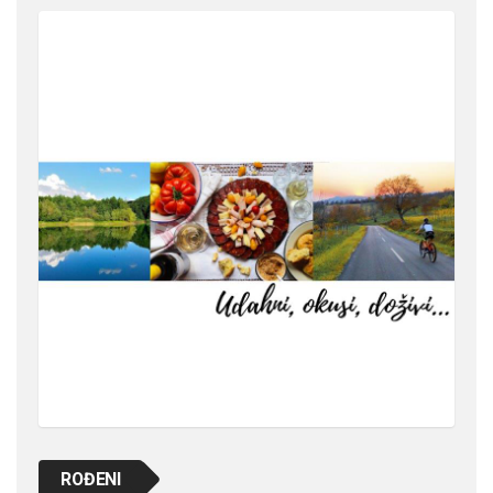
ROĐENI