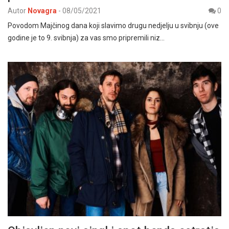
Autor
Novagra
-
08/05/2021
0
Povodom Majčinog dana koji slavimo drugu nedjelju u svibnju (ove
godine je to 9. svibnja) za vas smo pripremili niz…