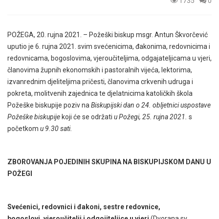
1735
0
POŽEGA, 20. rujna 2021. – Požeški biskup msgr. Antun Škvorčević
uputio je 6. rujna 2021. svim svećenicima, đakonima, redovnicima i
redovnicama, bogoslovima, vjeroučiteljima, odgajateljicama u vjeri,
članovima župnih ekonomskih i pastoralnih vijeća, lektorima,
izvanrednim djeliteljima pričesti, članovima crkvenih udruga i
pokreta, molitvenih zajednica te djelatnicima katoličkih škola
Požeške biskupije poziv na
Biskupijski dan o 24. obljetnici uspostave
Požeške biskupije
koji će se održati
u Požegi, 25. rujna 2021.
s
početkom
u 9.30 sati.
ZBOROVANJA POJEDINIH SKUPINA NA BISKUPIJSKOM DANU U
POŽEGI
Svećenici, redovnici i đakoni, sestre redovnice,
bogoslovi, vjeroučitelji i odgojiteljice u vjeri
(Dvorana sv.