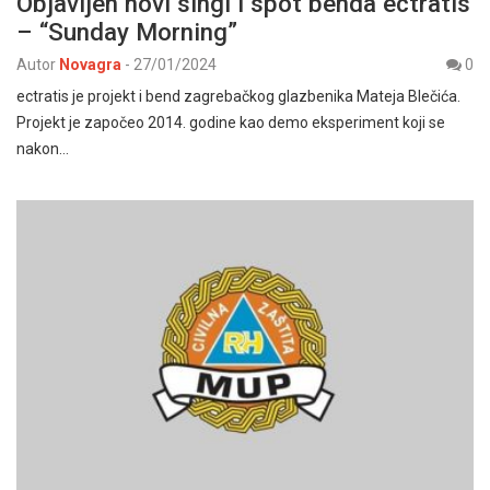
Objavljen novi singl i spot benda ectratis
– “Sunday Morning”
Autor
Novagra
-
27/01/2024
0
ectratis je projekt i bend zagrebačkog glazbenika Mateja Blečića.
Projekt je započeo 2014. godine kao demo eksperiment koji se
nakon…