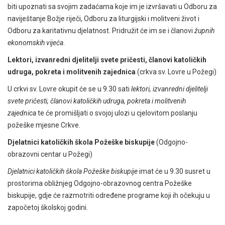
biti upoznati sa svojim zadaćama koje im je izvršavati u Odboru za
naviještanje Božje riječi, Odboru za liturgijski i molitveni život i
Odboru za karitativnu djelatnost. Pridružit će im se i članovi
župnih
ekonomskih vijeća
.
Lektori, izvanredni djelitelji svete pričesti, članovi katoličkih
udruga, pokreta i molitvenih zajednica
(crkva sv. Lovre u Požegi)
U crkvi sv. Lovre okupit će se u 9.30 sati
lektori, izvanredni djelitelji
svete pričesti, članovi katoličkih udruga, pokreta i molitvenih
zajednica
te će promišljati o svojoj ulozi u cjelovitom poslanju
požeške mjesne Crkve.
Djelatnici katoličkih škola Požeške biskupije
(Odgojno-
obrazovni centar u Požegi)
Djelatnici katoličkih škola Požeške biskupije
imat će u 9.30 susret u
prostorima obližnjeg Odgojno-obrazovnog centra Požeške
biskupije, gdje će razmotriti određene programe koji ih očekuju u
započetoj školskoj godini.