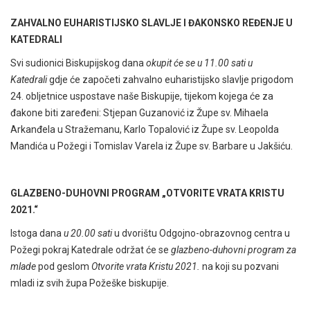
ZAHVALNO EUHARISTIJSKO SLAVLJE I ĐAKONSKO REĐENJE U
KATEDRALI
Svi sudionici Biskupijskog dana
okupit će se u 11.00 sati u
Katedrali
gdje će započeti zahvalno euharistijsko slavlje prigodom
24. obljetnice uspostave naše Biskupije, tijekom kojega će za
đakone biti zaređeni: Stjepan Guzanović iz Župe sv. Mihaela
Arkanđela u Stražemanu, Karlo Topalović iz Župe sv. Leopolda
Mandića u Požegi i Tomislav Varela iz Župe sv. Barbare u Jakšiću.
GLAZBENO-DUHOVNI PROGRAM „OTVORITE VRATA KRISTU
2021.“
Istoga dana
u 20.00 sati
u dvorištu Odgojno-obrazovnog centra u
Požegi pokraj Katedrale održat će se
glazbeno-duhovni program za
mlade
pod geslom
Otvorite vrata Kristu 2021.
na koji su pozvani
mladi iz svih župa Požeške biskupije.