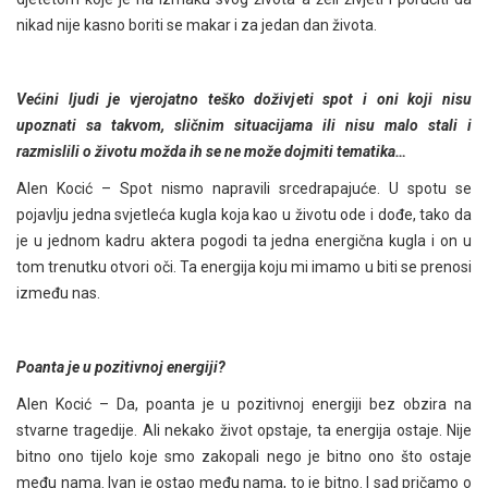
nikad nije kasno boriti se makar i za jedan dan života.
Većini ljudi je vjerojatno teško doživjeti spot i oni koji nisu
upoznati sa takvom, sličnim situacijama ili nisu malo stali i
razmislili o životu možda ih se ne može dojmiti tematika…
Alen Kocić – Spot nismo napravili srcedrapajuće. U spotu se
pojavlju jedna svjetleća kugla koja kao u životu ode i dođe, tako da
je u jednom kadru aktera pogodi ta jedna energična kugla i on u
tom trenutku otvori oči. Ta energija koju mi imamo u biti se prenosi
između nas.
Poanta je u pozitivnoj energiji?
Alen Kocić – Da, poanta je u pozitivnoj energiji bez obzira na
stvarne tragedije. Ali nekako život opstaje, ta energija ostaje. Nije
bitno ono tijelo koje smo zakopali nego je bitno ono što ostaje
među nama. Ivan je ostao među nama, to je bitno. I sad pričamo o