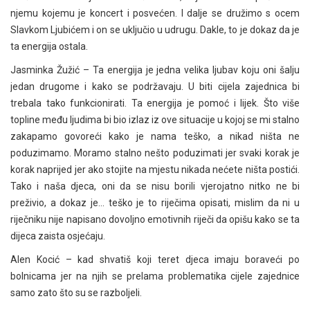
njemu kojemu je koncert i posvećen. I dalje se družimo s ocem
Slavkom Ljubićem i on se uključio u udrugu. Dakle, to je dokaz da je
ta energija ostala.
Jasminka Žužić – Ta energija je jedna velika ljubav koju oni šalju
jedan drugome i kako se podržavaju. U biti cijela zajednica bi
trebala tako funkcionirati. Ta energija je pomoć i lijek. Što više
topline među ljudima bi bio izlaz iz ove situacije u kojoj se mi stalno
zakapamo govoreći kako je nama teško, a nikad ništa ne
poduzimamo. Moramo stalno nešto poduzimati jer svaki korak je
korak naprijed jer ako stojite na mjestu nikada nećete ništa postići.
Tako i naša djeca, oni da se nisu borili vjerojatno nitko ne bi
preživio, a dokaz je… teško je to riječima opisati, mislim da ni u
riječniku nije napisano dovoljno emotivnih riječi da opišu kako se ta
dijeca zaista osjećaju.
Alen Kocić – kad shvatiš koji teret djeca imaju boraveći po
bolnicama jer na njih se prelama problematika cijele zajednice
samo zato što su se razboljeli.