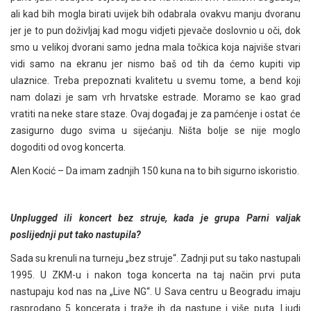
ali kad bih mogla birati uvijek bih odabrala ovakvu manju dvoranu
jer je to pun doživljaj kad mogu vidjeti pjevače doslovnio u oči, dok
smo u velikoj dvorani samo jedna mala točkica koja najviše stvari
vidi samo na ekranu jer nismo baš od tih da ćemo kupiti vip
ulaznice. Treba prepoznati kvalitetu u svemu tome, a bend koji
nam dolazi je sam vrh hrvatske estrade. Moramo se kao grad
vratiti na neke stare staze. Ovaj događaj je za pamćenje i ostat će
zasigurno dugo svima u sijećanju. Ništa bolje se nije moglo
dogoditi od ovog koncerta.
Alen Kocić – Da imam zadnjih 150 kuna na to bih sigurno iskoristio.
Unplugged ili koncert bez struje, kada je grupa Parni valjak
poslijednji put tako nastupila?
Sada su krenuli na turneju „bez struje“. Zadnji put su tako nastupali
1995. U ZKM-u i nakon toga koncerta na taj način prvi puta
nastupaju kod nas na „Live NG“. U Sava centru u Beogradu imaju
rasprodano 5 koncerata i traže ih da nastupe i više puta. Ljudi