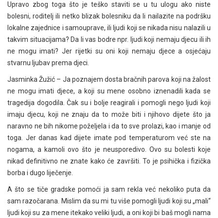
Upravo zbog toga što je teško staviti se u tu ulogu ako niste
bolesni, roditelj ili netko blizak bolesniku da li nailazite na podršku
lokalne zajednice i samouprave, ili ljudi koji se nikada nisu nalazili u
takvim situacijama? Da li vas bodre npr. ljudi koji nemaju djecu ili ih
ne mogu imati? Jer rijetki su oni koji nemaju djece a osjećaju
stvarnu ljubav prema djeci.
Jasminka Žužić – Ja poznajem dosta bračnih parova koji na žalost
ne mogu imati djece, a koji su mene osobno iznenadili kada se
tragedija dogodila. Čak su i bolje reagirali i pomogli nego ljudi koji
imaju djecu, koji ne znaju da to može biti i njihovo dijete što ja
naravno ne bih nikome poželjela i da to sve prolazi, kao i manje od
toga. Jer danas kad dijete imate pod temperaturom već ste na
nogama, a kamoli ovo što je neusporedivo. Ovo su bolesti koje
nikad definitivno ne znate kako će završiti. To je psihička i fizička
borba i dugo liječenje.
A što se tiče gradske pomoći ja sam rekla već nekoliko puta da
sam razočarana. Mislim da su mi tu više pomogli ljudi koji su „mali“
ljudi koji su za mene itekako veliki ljudi, a oni koji bi baš mogli nama