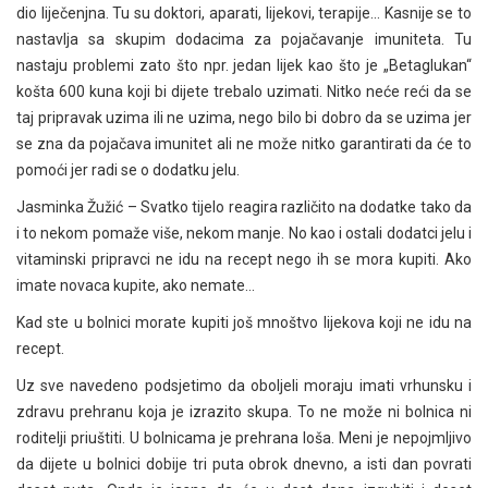
dio liječenjna. Tu su doktori, aparati, lijekovi, terapije… Kasnije se to
nastavlja sa skupim dodacima za pojačavanje imuniteta. Tu
nastaju problemi zato što npr. jedan lijek kao što je „Betaglukan“
košta 600 kuna koji bi dijete trebalo uzimati. Nitko neće reći da se
taj pripravak uzima ili ne uzima, nego bilo bi dobro da se uzima jer
se zna da pojačava imunitet ali ne može nitko garantirati da će to
pomoći jer radi se o dodatku jelu.
Jasminka Žužić – Svatko tijelo reagira različito na dodatke tako da
i to nekom pomaže više, nekom manje. No kao i ostali dodatci jelu i
vitaminski pripravci ne idu na recept nego ih se mora kupiti. Ako
imate novaca kupite, ako nemate…
Kad ste u bolnici morate kupiti još mnoštvo lijekova koji ne idu na
recept.
Uz sve navedeno podsjetimo da oboljeli moraju imati vrhunsku i
zdravu prehranu koja je izrazito skupa. To ne može ni bolnica ni
roditelji priuštiti. U bolnicama je prehrana loša. Meni je nepojmljivo
da dijete u bolnici dobije tri puta obrok dnevno, a isti dan povrati