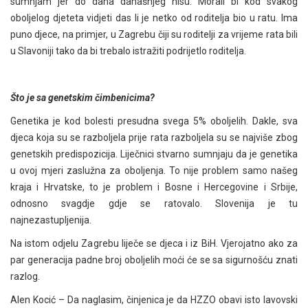
sumnjam jer do dana današnjeg nisu. Morali bi kod svakog
oboljelog djeteta vidjeti das li je netko od roditelja bio u ratu. Ima
puno djece, na primjer, u Zagrebu čiji su roditelji za vrijeme rata bili
u Slavoniji tako da bi trebalo istražiti podrijetlo roditelja.
Što je sa genetskim čimbenicima?
Genetika je kod bolesti presudna svega 5% oboljelih. Dakle, sva
djeca koja su se razboljela prije rata razboljela su se najviše zbog
genetskih predispozicija. Liječnici stvarno sumnjaju da je genetika
u ovoj mjeri zaslužna za oboljenja. To nije problem samo našeg
kraja i Hrvatske, to je problem i Bosne i Hercegovine i Srbije,
odnosno svagdje gdje se ratovalo. Slovenija je tu
najnezastupljenija.
Na istom odjelu Zagrebu liječe se djeca i iz BiH. Vjerojatno ako za
par generacija padne broj oboljelih moći će se sa sigurnošću znati
razlog.
Alen Kocić – Da naglasim, činjenica je da HZZO obavi isto lavovski