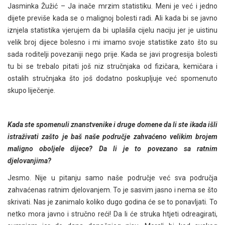
Jasminka Žužić – Ja inače mrzim statistiku. Meni je već i jedno
dijete previše kada se o malignoj bolesti radi. Ali kada bi se javno
iznjela statistika vjerujem da bi uplašila cijelu naciju jer je uistinu
velik broj dijece bolesno i mi imamo svoje statistike zato što su
sada roditelji povezaniji nego prije. Kada se javi progresija bolesti
tu bi se trebalo pitati još niz stručnjaka od fizičara, kemičara i
ostalih stručnjaka što još dodatno poskupljuje već spomenuto
skupo liječenje.
Kada ste spomenuli znanstvenike i druge domene da li ste ikada išli
istraživati zašto je baš naše područje zahvaćeno velikim brojem
maligno oboljele dijece? Da li je to povezano sa ratnim
djelovanjima?
Jesmo. Nije u pitanju samo naše područje već sva područja
zahvaćenas ratnim djelovanjem. To je sasvim jasno i nema se što
skrivati. Nas je zanimalo koliko dugo godina će se to ponavljati. To
netko mora javno i stručno reći! Da li će struka htjeti odreagirati,