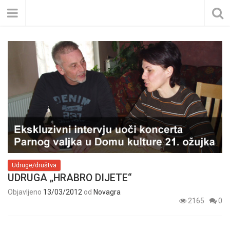
Udruge/društva
UDRUGA „HRABRO DIJETE“
Objavljeno
13/03/2012
od
Novagra
2165
0