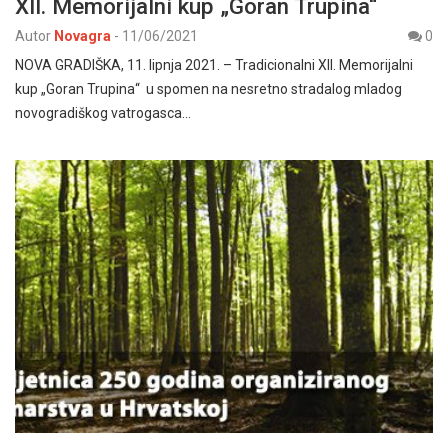
XII. Memorijalni kup „Goran Trupina“
Autor
Novagra
-
11/06/2021
0
NOVA GRADIŠKA, 11. lipnja 2021. – Tradicionalni XII. Memorijalni
kup „Goran Trupina“ u spomen na nesretno stradalog mladog
novogradiškog vatrogasca…