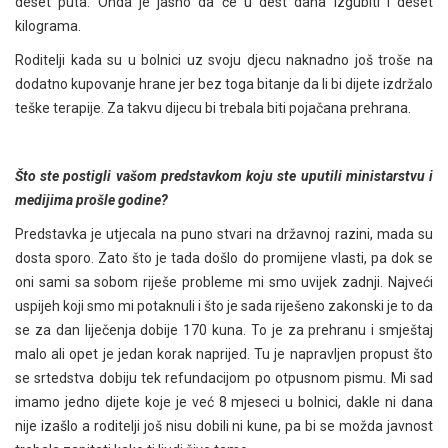
deset puta. Onda je jasno da će u dest dana izgubiti i deset
kilograma.
Roditelji kada su u bolnici uz svoju djecu naknadno još troše na
dodatno kupovanje hrane jer bez toga bitanje da li bi dijete izdržalo
teške terapije. Za takvu dijecu bi trebala biti pojačana prehrana.
Što ste postigli vašom predstavkom koju ste uputili ministarstvu i
medijima prošle godine?
Predstavka je utjecala na puno stvari na državnoj razini, mada su
dosta sporo. Zato što je tada došlo do promijene vlasti, pa dok se
oni sami sa sobom riješe probleme mi smo uvijek zadnji. Najveći
uspijeh koji smo mi potaknuli i što je sada riješeno zakonski je to da
se za dan liječenja dobije 170 kuna. To je za prehranu i smještaj
malo ali opet je jedan korak naprijed. Tu je napravljen propust što
se srtedstva dobiju tek refundacijom po otpusnom pismu. Mi sad
imamo jedno dijete koje je već 8 mjeseci u bolnici, dakle ni dana
nije izašlo a roditelji još nisu dobili ni kune, pa bi se možda javnost