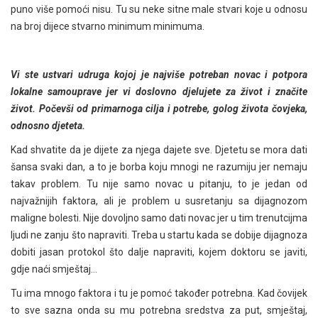
puno više pomoći nisu. Tu su neke sitne male stvari koje u odnosu
na broj dijece stvarno minimum minimuma.
Vi ste ustvari udruga kojoj je najviše potreban novac i potpora
lokalne samouprave jer vi doslovno djelujete za život i značite
život. Počevši od primarnoga cilja i potrebe, golog života čovjeka,
odnosno djeteta.
Kad shvatite da je dijete za njega dajete sve. Djetetu se mora dati
šansa svaki dan, a to je borba koju mnogi ne razumiju jer nemaju
takav problem. Tu nije samo novac u pitanju, to je jedan od
najvažnijih faktora, ali je problem u susretanju sa dijagnozom
maligne bolesti. Nije dovoljno samo dati novac jer u tim trenutcijma
ljudi ne zanju što napraviti. Treba u startu kada se dobije dijagnoza
dobiti jasan protokol što dalje napraviti, kojem doktoru se javiti,
gdje naći smještaj…
Tu ima mnogo faktora i tu je pomoć također potrebna. Kad čovijek
to sve sazna onda su mu potrebna sredstva za put, smještaj,