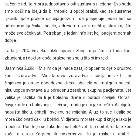
liječenje itd. to mora jednostavno biti sustavno riješeno. Evo sada
smo došli na ideju da bi trebalo u općoj praksi, kad se susretne
liječnik opće prakse sa dijagnozom, da posjeduje jedan list sa
adresama liječnika, odjela, adresama za smještaj, ukratko, što
može sve očekivati. Potreban je jedan info list koji pacijent odmah
dobije.
Tada je 70% čovjeku lakše upravo zbog toga što su tada ljudi
zbunjeni, a i doktori opće prakse ne znaju što bi im rekli.
Jasminka Žužić – Mislim da je inače zatajilo općenito cijelo društvo
kao i zdravstvo, Ministarstvo zdravstva i socijalne skrbi jer
činjenica je da se donedavno dijeca oboljela od malignih bolesti
nisu uopće svrstavala u određenu zasebnu skupinu pacijenata. Jer
velika je razlika da li je bolesno dijete ili odrasli čovijek. Odrasli
čovjek ode na bolovanje i liječi se, mada je i to jako teško. Ali dijete
napušta školu, obitelj i sve mu se mijenja. A uz to sve i dalje se
mora školovati čak i u bolnici. Vi djetetu morate kupiti knjige iako je
u bolnici. Roditelju se također podijeli život. Dio obitelji ostaje kod
kuće, a dio u Zagrebu ili inozemstvu. Tu je raskol u obitelji.