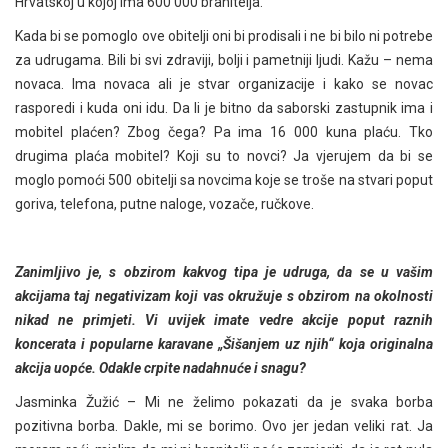
Hrvatskoj u kojoj ima 600 000 branitelja.
Kada bi se pomoglo ove obitelji oni bi prodisali i ne bi bilo ni potrebe
za udrugama. Bili bi svi zdraviji, bolji i pametniji ljudi. Kažu – nema
novaca. Ima novaca ali je stvar organizacije i kako se novac
rasporedi i kuda oni idu. Da li je bitno da saborski zastupnik ima i
mobitel plaćen? Zbog čega? Pa ima 16 000 kuna plaću. Tko
drugima plaća mobitel? Koji su to novci? Ja vjerujem da bi se
moglo pomoći 500 obitelji sa novcima koje se troše na stvari poput
goriva, telefona, putne naloge, vozače, ručkove.
Zanimljivo je, s obzirom kakvog tipa je udruga, da se u vašim
akcijama taj negativizam koji vas okružuje s obzirom na okolnosti
nikad ne primjeti. Vi uvijek imate vedre akcije poput raznih
koncerata i popularne karavane „Šišanjem uz njih“ koja originalna
akcija uopće. Odakle crpite nadahnuće i snagu?
Jasminka Žužić – Mi ne želimo pokazati da je svaka borba
pozitivna borba. Dakle, mi se borimo. Ovo jer jedan veliki rat. Ja