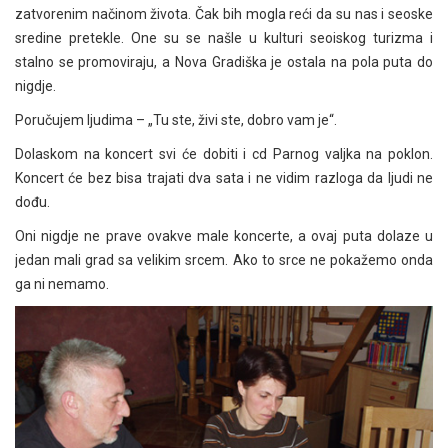
zatvorenim načinom života. Čak bih mogla reći da su nas i seoske
sredine pretekle. One su se našle u kulturi seoiskog turizma i
stalno se promoviraju, a Nova Gradiška je ostala na pola puta do
nigdje.
Poručujem ljudima – „Tu ste, živi ste, dobro vam je“.
Dolaskom na koncert svi će dobiti i cd Parnog valjka na poklon.
Koncert će bez bisa trajati dva sata i ne vidim razloga da ljudi ne
dođu.
Oni nigdje ne prave ovakve male koncerte, a ovaj puta dolaze u
jedan mali grad sa velikim srcem. Ako to srce ne pokažemo onda
ga ni nemamo.