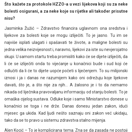
Što kažete za protokole HZZO-a u vezi lijekova koji su za neke
bolesti osigurani, a za neke koje su rijetke ali također prisutne
nisu?
Jasminka Žužić – Zdravstvo financira uglavnom ona sredstva i
lijekove za bolesti koje se mogu izliječiti. To je jasno. Tu im se
najviše isplati ulagati i spašavati te živote, a maligne bolesti su
jedna velika neizvijesnost i, naravno, lijekovi za iste su nevjerojatno
skupi. U samom startu treba promisliti kako će se dijete izliječiti, da
li će se izliječiti onda to vijećanje u konačnici bude i sud koji će
odlučiti da li će to dijete uopće početi s liječenjem. To su milijonski
iznosi i ja i danas ne razumijem kako oni odrežuju koje lijekove
davati, što je, a što nije za njih… A žalosno je i to da nemamo
nikada od liječnika pravovaljanu informaciju od stanju bolesti. To je
omaška cijelog sustava. Odluke koje i samo Ministarstvo donese u
konačnici se toga i ne drže. Danas donesu jedan zakon, idući
mjesec ga ukida. Kad ljudi nešto saznaju oni zakon već ukidaju,
tako da se to pravo u sistemu zdravstva stalno mijenja.
Alen Kocić – To je komplicirana tema. Zna se da zasada ne postoji