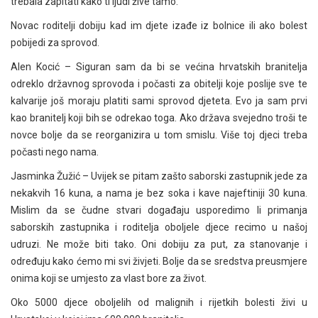
trebala zapitati kako ti ljudi žive tamo.
Novac roditelji dobiju kad im djete izađe iz bolnice ili ako bolest
pobijedi za sprovod.
Alen Kocić – Siguran sam da bi se većina hrvatskih branitelja
odreklo državnog sprovoda i počasti za obitelji koje poslije sve te
kalvarije još moraju platiti sami sprovod djeteta. Evo ja sam prvi
kao branitelj koji bih se odrekao toga. Ako država svejedno troši te
novce bolje da se reorganizira u tom smislu. Više toj djeci treba
počasti nego nama.
Jasminka Žužić – Uvijek se pitam zašto saborski zastupnik jede za
nekakvih 16 kuna, a nama je bez soka i kave najeftiniji 30 kuna.
Mislim da se čudne stvari događaju usporedimo li primanja
saborskih zastupnika i roditelja oboljele djece recimo u našoj
udruzi. Ne može biti tako. Oni dobiju za put, za stanovanje i
određuju kako ćemo mi svi živjeti. Bolje da se sredstva preusmjere
onima koji se umjesto za vlast bore za život.
Oko 5000 djece oboljelih od malignih i rijetkih bolesti živi u