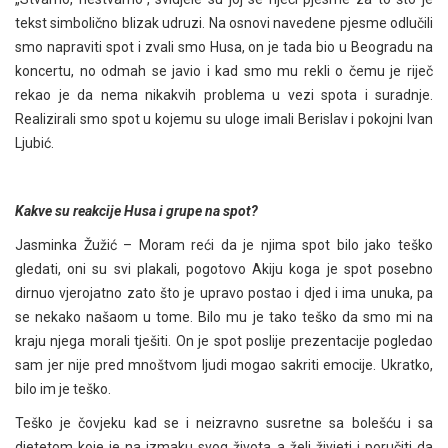
tekst simbolično blizak udruzi. Na osnovi navedene pjesme odlučili
smo napraviti spot i zvali smo Husa, on je tada bio u Beogradu na
koncertu, no odmah se javio i kad smo mu rekli o čemu je riječ
rekao je da nema nikakvih problema u vezi spota i suradnje.
Realizirali smo spot u kojemu su uloge imali Berislav i pokojni Ivan
Ljubić.
Kakve su reakcije Husa i grupe na spot?
Jasminka Žužić – Moram reći da je njima spot bilo jako teško
gledati, oni su svi plakali, pogotovo Akiju koga je spot posebno
dirnuo vjerojatno zato što je upravo postao i djed i ima unuka, pa
se nekako našaom u tome. Bilo mu je tako teško da smo mi na
kraju njega morali tješiti. On je spot poslije prezentacije pogledao
sam jer nije pred mnoštvom ljudi mogao sakriti emocije. Ukratko,
bilo im je teško.
Teško je čovjeku kad se i neizravno susretne sa bolešću i sa
djetetom koje je na izmaku svog života a želi živjeti i poručiti da