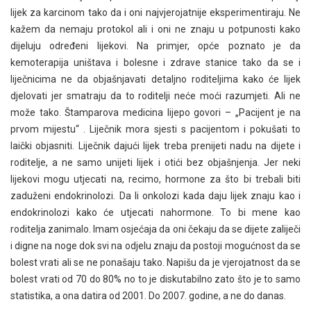
lijek za karcinom tako da i oni najvjerojatnije eksperimentiraju. Ne
kažem da nemaju protokol ali i oni ne znaju u potpunosti kako
dijeluju određeni lijekovi. Na primjer, opće poznato je da
kemoterapija uništava i bolesne i zdrave stanice tako da se i
liječnicima ne da objašnjavati detaljno roditeljima kako će lijek
djelovati jer smatraju da to roditelji neće moći razumjeti. Ali ne
može tako. Štamparova medicina lijepo govori – „Pacijent je na
prvom mijestu“ . Liječnik mora sjesti s pacijentom i pokušati to
laički objasniti. Liječnik dajući lijek treba prenijeti nadu na dijete i
roditelje, a ne samo unijeti lijek i otići bez objašnjenja. Jer neki
lijekovi mogu utjecati na, recimo, hormone za što bi trebali biti
zaduženi endokrinolozi. Da li onkolozi kada daju lijek znaju kao i
endokrinolozi kako će utjecati nahormone. To bi mene kao
roditelja zanimalo. Imam osjećaja da oni čekaju da se dijete zaliječi
i digne na noge dok svi na odjelu znaju da postoji mogućnost da se
bolest vrati ali se ne ponašaju tako. Napišu da je vjerojatnost da se
bolest vrati od 70 do 80% no to je diskutabilno zato što je to samo
statistika, a ona datira od 2001. Do 2007. godine, a ne do danas.