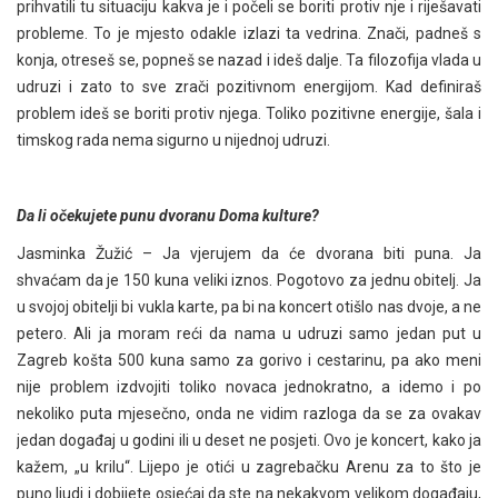
prihvatili tu situaciju kakva je i počeli se boriti protiv nje i riješavati
probleme. To je mjesto odakle izlazi ta vedrina. Znači, padneš s
konja, otreseš se, popneš se nazad i ideš dalje. Ta filozofija vlada u
udruzi i zato to sve zrači pozitivnom energijom. Kad definiraš
problem ideš se boriti protiv njega. Toliko pozitivne energije, šala i
timskog rada nema sigurno u nijednoj udruzi.
Da li očekujete punu dvoranu Doma kulture?
Jasminka Žužić – Ja vjerujem da će dvorana biti puna. Ja
shvaćam da je 150 kuna veliki iznos. Pogotovo za jednu obitelj. Ja
u svojoj obitelji bi vukla karte, pa bi na koncert otišlo nas dvoje, a ne
petero. Ali ja moram reći da nama u udruzi samo jedan put u
Zagreb košta 500 kuna samo za gorivo i cestarinu, pa ako meni
nije problem izdvojiti toliko novaca jednokratno, a idemo i po
nekoliko puta mjesečno, onda ne vidim razloga da se za ovakav
jedan događaj u godini ili u deset ne posjeti. Ovo je koncert, kako ja
kažem, „u krilu“. Lijepo je otići u zagrebačku Arenu za to što je
puno ljudi i dobijete osjećaj da ste na nekakvom velikom događaju,