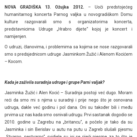
NOVA GRADIŠKA 13. Ožujka 2012.
– Uoči predstojećeg
humanitarnog koncerta Parnog valjka u novogradiškom Domu
kulture razgovarali smo s organizatorima koncerta,
predstavnicima Udruge „Hrabro dijete“ kojoj je koncert i
namijenjen.
O udruzi, članovima, i problemima sa kojima se nose razgovarali
smo s predsjednicom udruge Jasminkom Žužić i Alenom Kocićem
– Kocom.
Kada je zaživila suradnja udruge i grupe Parni valjak?
Jasminka Žužić i Alen Kocić – Suradnja postoji već dugo. Moram
reći da smo mi s njima u suradnji i prije nego što je osnovana
udruga, dakle već godinu i pol dana. Oni su također bili i među
prvima uz nas kada smo osnivali udrugu. Prvi sastanak dogodio se
2010. godine u Zagrebu na „britancu“, a počelo je tako da su
Jasminka i sin Berislav u autu na putu u Zagreb slušali pjesmu
„Stvarno, nestvarno“, svidjele su joj se riječi pjesme za to što je