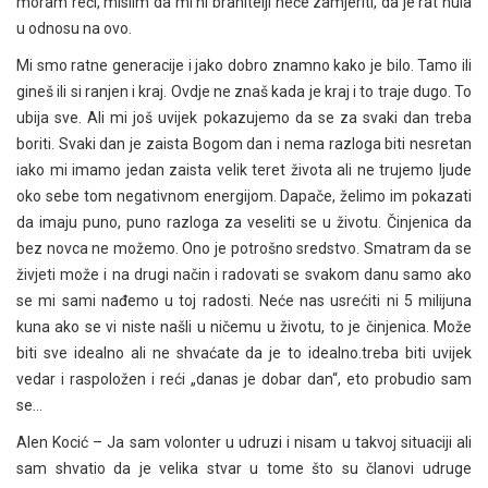
moram reći, mislim da mi ni branitelji neće zamjeriti, da je rat nula
u odnosu na ovo.
Mi smo ratne generacije i jako dobro znamno kako je bilo. Tamo ili
gineš ili si ranjen i kraj. Ovdje ne znaš kada je kraj i to traje dugo. To
ubija sve. Ali mi još uvijek pokazujemo da se za svaki dan treba
boriti. Svaki dan je zaista Bogom dan i nema razloga biti nesretan
iako mi imamo jedan zaista velik teret života ali ne trujemo ljude
oko sebe tom negativnom energijom. Dapače, želimo im pokazati
da imaju puno, puno razloga za veseliti se u životu. Činjenica da
bez novca ne možemo. Ono je potrošno sredstvo. Smatram da se
živjeti može i na drugi način i radovati se svakom danu samo ako
se mi sami nađemo u toj radosti. Neće nas usrećiti ni 5 milijuna
kuna ako se vi niste našli u ničemu u životu, to je činjenica. Može
biti sve idealno ali ne shvaćate da je to idealno.treba biti uvijek
vedar i raspoložen i reći „danas je dobar dan“, eto probudio sam
se…
Alen Kocić – Ja sam volonter u udruzi i nisam u takvoj situaciji ali
sam shvatio da je velika stvar u tome što su članovi udruge