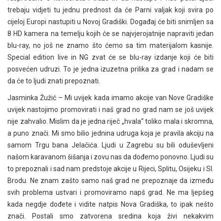
trebaju vidjeti tu jednu prednost da će Parni valjak koji svira po
cijeloj Europi nastupiti u Novoj Gradiški. Događaj će biti snimljen sa
8 HD kamera na temelju kojih će se najvjerojatnije napraviti jedan
blu-ray, no još ne znamo što ćemo sa tim materijalom kasnije.
Special edition live in NG zvat će se blu-ray izdanje koji će biti
posvećen udruzi. To je jedna izuzetna prilika za grad i nadam se
da će to ljudi znati prepoznati.
Jasminka Žužić – Mi uvijek kada imamo akcije van Nove Gradiške
uvijek nastojimo promovirati i naš grad no grad nam se još uvijek
nije zahvalio. Mislim da je jedna riječ „hvala“ toliko mala i skromna,
a puno znači. Mi smo bilio jednina udruga koja je pravila akciju na
samom Trgu bana Jelačića. Ljudi u Zagrebu su bili oduševljeni
našom karavanom šišanja i zovu nas da dođemo ponovno. Ljudi su
to prepoznali i sad nam predstoje akcije u Rijeci, Splitu, Osijeku i Sl.
Brodu. Ne znam zašto samo naš grad ne prepoznaje da između
svih problema ustvari i promoviramo napš grad. Ne ma ljepšeg
kada negdje dođete i vidite natpis Nova Gradiška, to ipak nešto
znači. Postali smo zatvorena sredina koja živi nekakvim