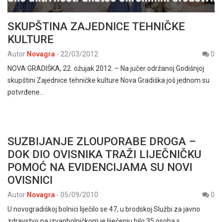
SKUPŠTINA ZAJEDNICE TEHNIČKE
KULTURE
Autor
Novagra
-
22/03/2012
0
NOVA GRADIŠKA, 22. ožujak 2012. – Na jučer održanoj Godišnjoj
skupštini Zajednice tehničke kulture Nova Gradiška još jednom su
potvrđene…
SUZBIJANJE ZLOUPORABE DROGA –
DOK DIO OVISNIKA TRAŽI LIJEČNIČKU
POMOĆ NA EVIDENCIJAMA SU NOVI
OVISNICI
Autor
Novagra
-
05/09/2010
0
U novogradiškoj bolnici liječilo se 47, u brodskoj Službi za javno
zdravstvo na izvanbolničkom je liječenju bilo 35 osoba s…