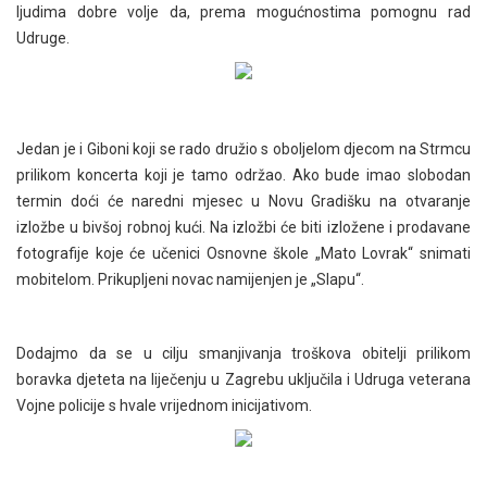
ljudima dobre volje da, prema mogućnostima pomognu rad
Udruge.
Jedan je i Giboni koji se rado družio s oboljelom djecom na Strmcu
prilikom koncerta koji je tamo održao. Ako bude imao slobodan
termin doći će naredni mjesec u Novu Gradišku na otvaranje
izložbe u bivšoj robnoj kući. Na izložbi će biti izložene i prodavane
fotografije koje će učenici Osnovne škole „Mato Lovrak“ snimati
mobitelom. Prikupljeni novac namijenjen je „Slapu“.
Dodajmo da se u cilju smanjivanja troškova obitelji prilikom
boravka djeteta na liječenju u Zagrebu uključila i Udruga veterana
Vojne policije s hvale vrijednom inicijativom.