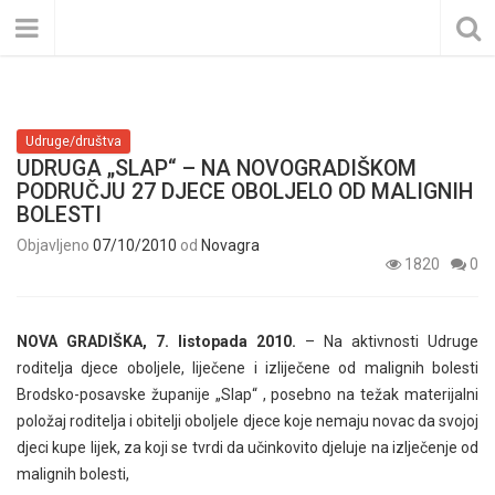
Udruge/društva
UDRUGA „SLAP“ – NA NOVOGRADIŠKOM
PODRUČJU 27 DJECE OBOLJELO OD MALIGNIH
BOLESTI
Objavljeno
07/10/2010
od
Novagra
1820
0
NOVA GRADIŠKA, 7. listopada 2010.
– Na aktivnosti Udruge
roditelja djece oboljele, liječene i izliječene od malignih bolesti
Brodsko-posavske županije „Slap“ , posebno na težak materijalni
položaj roditelja i obitelji oboljele djece koje nemaju novac da svojoj
djeci kupe lijek, za koji se tvrdi da učinkovito djeluje na izlječenje od
malignih bolesti,