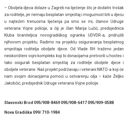
– Oboljela djeca dolaze u Zagreb na liječenje što je dodatni trošak
za roditelje, jer nemaju besplatan smještaj i mogućnost biti u djecu
u najtežim trenucima liječenja pa smo se mi, članovi Udruge
veterana Vojne policije, a čiji je član Marija Lučić, predsjednica
Kluba braniteljica novogradiškog ogranka UDVDR-a, pridružili
njihovom projektu. Radimo na projektu osiguravanja besplatnog
smještaja roditelja oboljele djece. Od Vlade RH tražimo jedan
neiskorišteni vojni kompleks koji bi donacijama pretvorili u hostes i
tako osigurali besplatan smještaj za roditelje oboljele djece i
oboljele veterane. Naš projekt podržavaju i veterani NATO-a koji će
nam svojim donacijama pomoći u ostvarenju cilja – kaže Željko
Jakobčić, predsjednik Udruge veterana Vojne policije.
Slavonski Brod 095/908-8469 095/908-6417 095/909-0588
Nova Gradiška 099/ 710-1984