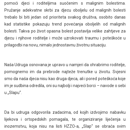
pomoći djeci i roditeljima suočenim s malignim bolestima.
Pružanje adekvatne skrbi za djecu oboljelu od malignih bolesti
trebalo bi biti jedan od prioriteta svakog društva, osobito danas
kad statistike pokazuju trend povećanja oboljelih od malignih
bolesti. Takva po život opasna bolest postavlja velike zahtjeve za
djecu i njihove roditelje i može uzrokovati traumu i poteškoće u
prilagodbi na novu, nimalo jednostavnu životnu situaciju.
Naša Udruga osnovana je upravo u namjeri da ohrabrimo roditelje,
pomognemo im da prebrode najteže trenutke u životu. Svjesni
smo da naša djeca nisu kao druga djeca, ali i pored poteškoća koje
im je sudbina odredila, oni su najbolji i najveći borci – navode o sebi
u „Slapu“.
Da bi udruga odgovorila zadacima, od kojih izdvojimo nabavku
lijekova i ortopedskih pomagala, te organiziranje liječenja u
inozemstvu, koja nisu na listi HZZO-a, „Slap“ se obraća svim