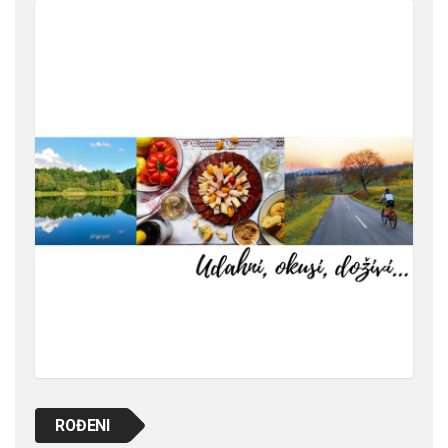
ROĐENI