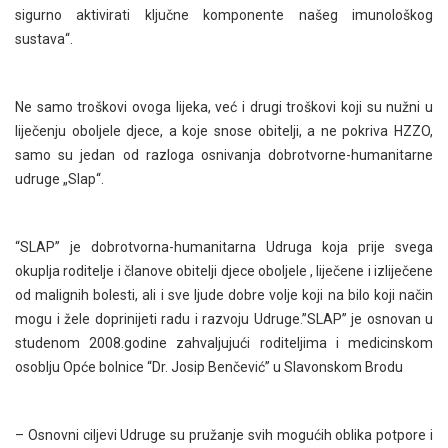
sigurno aktivirati ključne komponente našeg imunološkog
sustava“.
Ne samo troškovi ovoga lijeka, već i drugi troškovi koji su nužni u
liječenju oboljele djece, a koje snose obitelji, a ne pokriva HZZO,
samo su jedan od razloga osnivanja dobrotvorne-humanitarne
udruge „Slap“.
“SLAP” je dobrotvorna-humanitarna Udruga koja prije svega
okuplja roditelje i članove obitelji djece oboljele , liječene i izliječene
od malignih bolesti, ali i sve ljude dobre volje koji na bilo koji način
mogu i žele doprinijeti radu i razvoju Udruge.”SLAP” je osnovan u
studenom 2008.godine zahvaljujući roditeljima i medicinskom
osoblju Opće bolnice “Dr. Josip Benčević” u Slavonskom Brodu
– Osnovni ciljevi Udruge su pružanje svih mogućih oblika potpore i