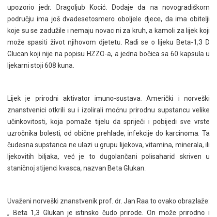
upozorio jedr. Dragoljub Kocić. Dodaje da na novogradiškom
području ima još dvadesetosmero oboljele djece, da ima obitelji
koje su se zadužile i nemaju novac ni za kruh, a kamoli za lijek koji
može spasiti život njihovom djetetu. Radi se o lijeku Beta-1,3 D
Glucan koji nije na popisu HZZO-a, a jedna bočica sa 60 kapsula u
ljekarni stoji 608 kuna.
Lijek je prirodni aktivator imuno-sustava. Američki i norveški
znanstvenici otkrili su i izolirali moćnu prirodnu supstancu velike
učinkovitosti, koja pomaže tijelu da spriječi i pobijedi sve vrste
uzročnika bolesti, od obične prehlade, infekcije do karcinoma. Ta
čudesna supstanca ne ulazi u grupu lijekova, vitamina, minerala, ili
ljekovitih biljaka, već je to dugolančani polisaharid skriven u
staničnoj stijenci kvasca, nazvan Beta Glukan.
Uvaženi norveški znanstvenik prof. dr. Jan Raa to ovako obrazlaže:
„ Beta 1,3 Glukan je istinsko čudo prirode. On može prirodno i