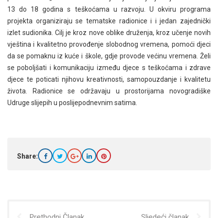
13 do 18 godina s teškoćama u razvoju. U okviru programa
projekta organiziraju se tematske radionice i i jedan zajednički
izlet sudionika. Cilj je kroz nove oblike druženja, kroz učenje novih
vještina i kvalitetno provođenje slobodnog vremena, pomoći djeci
da se pomaknu iz kuće i škole, gdje provode većinu vremena. Želi
se poboljšati i komunikaciju između djece s teškoćama i zdrave
djece te poticati njihovu kreativnosti, samopouzdanje i kvalitetu
života. Radionice se održavaju u prostorijama novogradiške
Udruge slijepih u poslijepodnevnim satima.
Share:
Prethodni Članak
Sljedeći članak