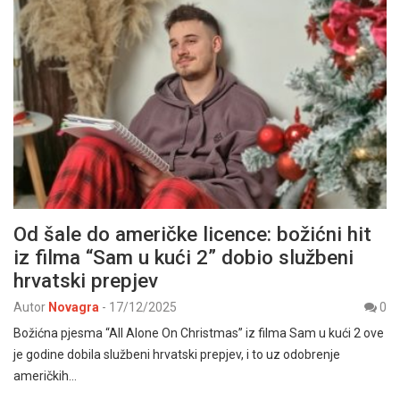
Od šale do američke licence: božićni hit
iz filma “Sam u kući 2” dobio službeni
hrvatski prepjev
Autor
Novagra
-
17/12/2025
0
Božićna pjesma “All Alone On Christmas” iz filma Sam u kući 2 ove
je godine dobila službeni hrvatski prepjev, i to uz odobrenje
američkih…