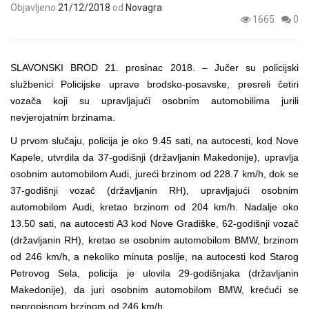
Objavljeno
21/12/2018
od
Novagra
1665
0
SLAVONSKI BROD 21. prosinac 2018. – Jučer su policijski
službenici Policijske uprave brodsko-posavske, presreli četiri
vozača koji su upravljajući osobnim automobilima jurili
nevjerojatnim brzinama.
U prvom slučaju, policija je oko 9.45 sati, na autocesti, kod Nove
Kapele, utvrdila da 37-godišnji (državljanin Makedonije), upravlja
osobnim automobilom Audi, jureći brzinom od 228.7 km/h, dok se
37-godišnji vozač (državljanin RH), upravljajući osobnim
automobilom Audi, kretao brzinom od 204 km/h. Nadalje oko
13.50 sati, na autocesti A3 kod Nove Gradiške, 62-godišnji vozač
(državljanin RH), kretao se osobnim automobilom BMW, brzinom
od 246 km/h, a nekoliko minuta poslije, na autocesti kod Starog
Petrovog Sela, policija je ulovila 29-godišnjaka (državljanin
Makedonije), da juri osobnim automobilom BMW, krećući se
nepropisnom brzinom od 246 km/h.