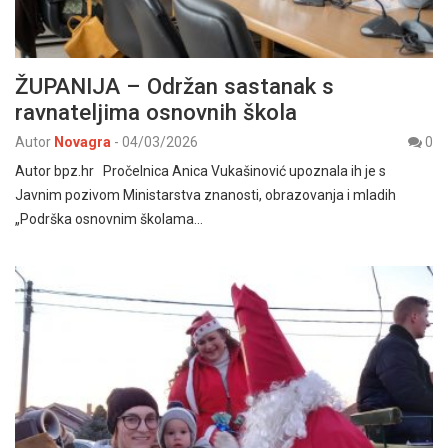
ŽUPANIJA – Održan sastanak s
ravnateljima osnovnih škola
Autor
Novagra
-
04/03/2026
0
Autor bpz.hr Pročelnica Anica Vukašinović upoznala ih je s
Javnim pozivom Ministarstva znanosti, obrazovanja i mladih
„Podrška osnovnim školama…