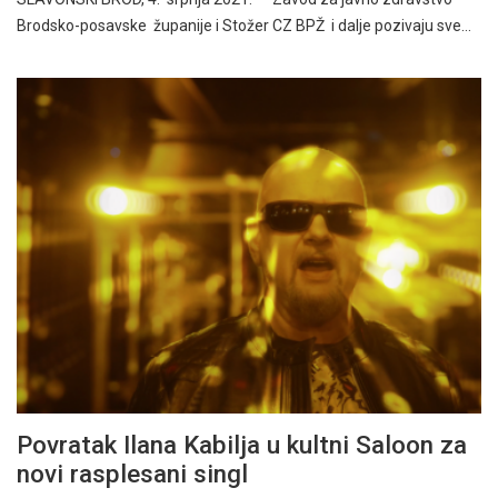
Brodsko-posavske županije i Stožer CZ BPŽ i dalje pozivaju sve…
Povratak Ilana Kabilja u kultni Saloon za
novi rasplesani singl