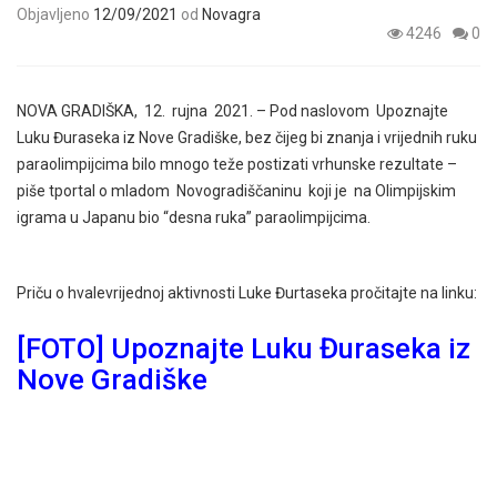
Objavljeno
12/09/2021
od
Novagra
4246
0
NOVA GRADIŠKA, 12. rujna 2021. – Pod naslovom Upoznajte
Luku Đuraseka iz Nove Gradiške, bez čijeg bi znanja i vrijednih ruku
paraolimpijcima bilo mnogo teže postizati vrhunske rezultate –
piše tportal o mladom Novogradiščaninu koji je na Olimpijskim
igrama u Japanu bio “desna ruka” paraolimpijcima.
Priču o hvalevrijednoj aktivnosti Luke Đurtaseka pročitajte na linku:
[FOTO] Upoznajte Luku Đuraseka iz
Nove Gradiške