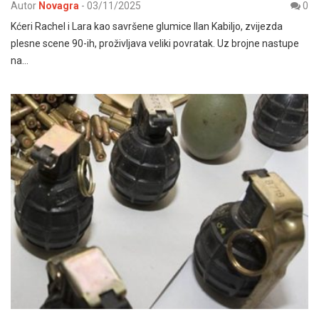
Autor
Novagra
-
03/11/2025
0
Kćeri Rachel i Lara kao savršene glumice Ilan Kabiljo, zvijezda
plesne scene 90-ih, proživljava veliki povratak. Uz brojne nastupe
na…