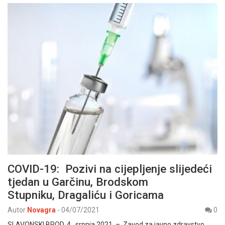
COVID-19: Pozivi na cijepljenje slijedeći
tjedan u Garčinu, Brodskom
Stupniku, Dragaliću i Goricama
Autor
Novagra
-
04/07/2021
0
SLAVONSKI BROD, 4. srpnja 2021. – Zavod za javno zdravstvo