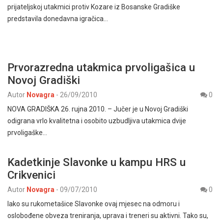
prijateljskoj utakmici protiv Kozare iz Bosanske Gradiške
predstavila donedavna igračica…
Prvorazredna utakmica prvoligašica u
Novoj Gradiški
Autor
Novagra
-
26/09/2010
0
NOVA GRADIŠKA 26. rujna 2010. – Jučer je u Novoj Gradiški
odigrana vrlo kvalitetna i osobito uzbudljiva utakmica dvije
prvoligaške…
Kadetkinje Slavonke u kampu HRS u
Crikvenici
Autor
Novagra
-
09/07/2010
0
Iako su rukometašice Slavonke ovaj mjesec na odmoru i
oslobođene obveza treniranja, uprava i treneri su aktivni. Tako su,