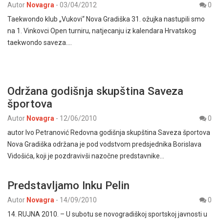
Autor
Novagra
-
03/04/2012
0
Taekwondo klub „Vukovi“ Nova Gradiška 31. ožujka nastupili smo
na 1. Vinkovci Open turniru, natjecanju iz kalendara Hrvatskog
taekwondo saveza.…
Održana godišnja skupština Saveza
športova
Autor
Novagra
-
12/06/2010
0
autor Ivo Petranović Redovna godišnja skupština Saveza športova
Nova Gradiška održana je pod vodstvom predsjednika Borislava
Vidošića, koji je pozdravivši nazočne predstavnike…
Predstavljamo Inku Pelin
Autor
Novagra
-
14/09/2010
0
14. RUJNA 2010. – U subotu se novogradiškoj sportskoj javnosti u