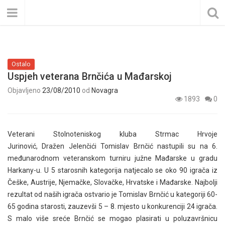
Ostalo
Uspjeh veterana Brnčića u Mađarskoj
Objavljeno
23/08/2010
od
Novagra
1893
0
Veterani Stolnoteniskog kluba Strmac Hrvoje
Jurinović, Dražen Jelenčići Tomislav Brnčić nastupili su na 6.
međunarodnom veteranskom turniru južne Mađarske u gradu
Harkany-u. U 5 starosnih kategorija natjecalo se oko 90 igrača iz
Češke, Austrije, Njemačke, Slovačke, Hrvatske i Mađarske. Najbolji
rezultat od naših igrača ostvario je Tomislav Brnčić u kategoriji 60-
65 godina starosti, zauzevši 5 – 8. mjesto u konkurenciji 24 igrača.
S malo više sreće Brnčić se mogao plasirati u poluzavršnicu