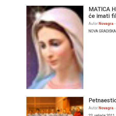
MATICA HR
će imati f
Autor
Novagra
-
NOVA GRADIŠKA, 8
Petnaesti
Autor
Novagra
-
22. veljače 2011