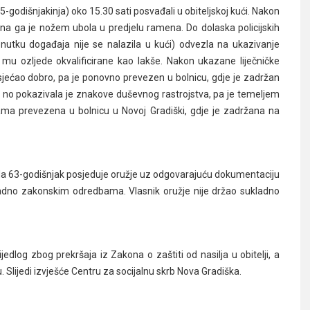
55-godišnjakinja) oko 15.30 sati posvađali u obiteljskoj kući. Nakon
 ona ga je nožem ubola u predjelu ramena. Do dolaska policijskih
enutku događaja nije se nalazila u kući) odvezla na ukazivanje
 mu ozljede okvalificirane kao lakše. Nakon ukazane liječničke
osjećao dobro, pa je ponovno prevezen u bolnicu, gdje je zadržan
nju, no pokazivala je znakove duševnog rastrojstva, pa je temeljem
ma prevezena u bolnicu u Novoj Gradiški, gdje je zadržana na
la da 63-godišnjak posjeduje oružje uz odgovarajuću dokumentaciju
kladno zakonskim odredbama. Vlasnik oružje nije držao sukladno
jedlog zbog prekršaja iz Zakona o zaštiti od nasilja u obitelji, a
. Slijedi izvješće Centru za socijalnu skrb Nova Gradiška.