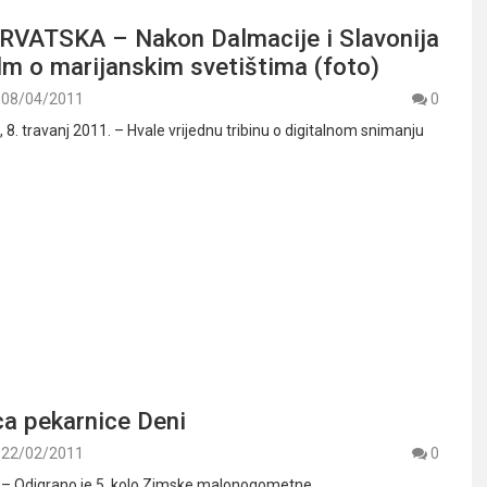
VATSKA – Nakon Dalmacije i Slavonija
ilm o marijanskim svetištima (foto)
08/04/2011
0
. travanj 2011. – Hvale vrijednu tribinu o digitalnom snimanju
ca pekarnice Deni
22/02/2011
0
. – Odigrano je 5. kolo Zimske malonogometne