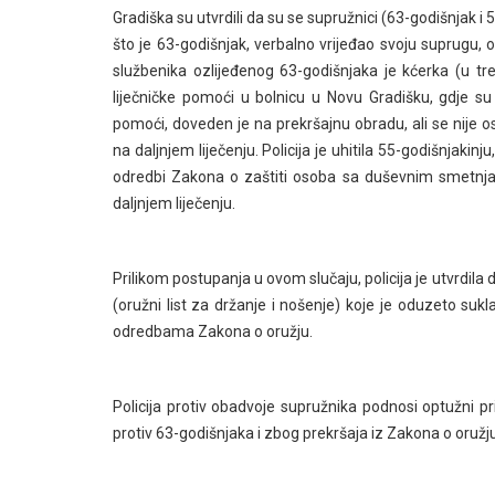
Gradiška su utvrdili da su se supružnici (63-godišnjak i 
što je 63-godišnjak, verbalno vrijeđao svoju suprugu,
službenika ozlijeđenog 63-godišnjaka je kćerka (u tr
liječničke pomoći u bolnicu u Novu Gradišku, gdje su
pomoći, doveden je na prekršajnu obradu, ali se nije 
na daljnjem liječenju. Policija je uhitila 55-godišnjaki
odredbi Zakona o zaštiti osoba sa duševnim smetnja
daljnjem liječenju.
Prilikom postupanja u ovom slučaju, policija je utvrdi
(oružni list za držanje i nošenje) koje je oduzeto su
odredbama Zakona o oružju.
Policija protiv obadvoje supružnika podnosi optužni pri
protiv 63-godišnjaka i zbog prekršaja iz Zakona o oružju