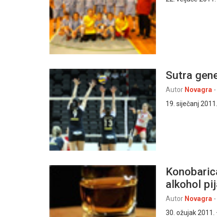
Sutra gen
Autor
Novagra
-
19. siječanj 2011
Konobarica
alkohol pi
Autor
Novagra
-
30. ožujak 2011. –