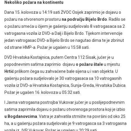
Nekoliko požara na kontinentu
Dana 15. kolovoza u 14:19 sati ŽVOC Osijek zaprimio je dojavu o
požaru na otvorenom prostoru
na području Bijelo Brdo
. Radilo se
o požaru smeća u čijem je gašenju sudjelovalo 8 vatrogasaca sa 2
vatrogasna vozila iz DVD-a Dalj i Bijelo Brdo. Tijekom intervencije
jedan vatrogasac DVD-a Bijelo Brdo se nagutao dima te je zbrinut
od strane HMP-a. Požar je ugašen u 15:58 sati.
DVD Hrvatska Kostajnica, putem Centra 112 Sisak, jučer je u
popodnevnim satima zaprimio dojavu
o požaru štale
u mjestu
Hrtić
prilikom čega su zahvaćene bale sijena u i van objekta. U
gašenju požara sudjelovalo je 30 vatrogasaca sa 10 vatrogasnih
vozila iz DVD-a Hrvatska Kostajnica, Sunja-Greda, Hrvatska Dubica.
Požar je ugašen 16. kolovoza u 05:32 sati.
I Javna vatrogasna postrojba Vukovar jučer je u poslijepodnevnim
satima zaprimila dojavu o požaru otvorenoga prostora koji je izbio
u Bogdanovcima
. Vatra je zahvatila strnište na površini od oko 25
ha, a u gašenju požara sudjelovalo je 9 vatrogasca sa 3 vatrogasna
vozila iz JVP Vukovar. Požar je ugašen u 20:29 sati.