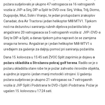
požara sudjelovalo je ukupno 47 vatrogasca sa 16 vatrogasnih
vozila iz JVP-a Sinj, DIP-a Split te DVD-ova: Sinj, Vrlika, Trilj, Dicmo,
Dugopolje, Muć, Solin i Vranjic, te jedan protupožarni zrakoplov
Canadair, dva Air Tractora i jedan helikopter MI8 MTV1. Tijekom
noći na dežurstvu i saniranju rubnih dijelova požarišta bilo je
angažirano 20 vatrogasaca sa 5 vatrogasnih vozila iz JVP i DVD-a
Sinj te DIP-a Split, a danas tijekom jutra napravit će se zamjena
snaga na terenu. Angažiran je i jedan helikopter Mi8-MTV1 s
uređajem za gašenje za daljnju pomoć pri saniranju požarišta.
Dana 15. kolovoza u 15:45 sati ŽVOC Split zaprimio je dojavu
o
požaru skladišta u Strožancu pokraj golf terena
. Radilo se je o
požaru skladišta stare robe te je požar zahvatio i krovište objekta,
a ujedno je izgorio i jedan manji motocikl i strojevi. U gašenju
požara sudjelovao je ukupno 21 vatrogasac sa 7 vatrogasnih
vozila iz JVP Split i Podstrana te DVD-i Split i Podstrana. Požar je
ugašen 15. kolovoza u 17:24 sati.