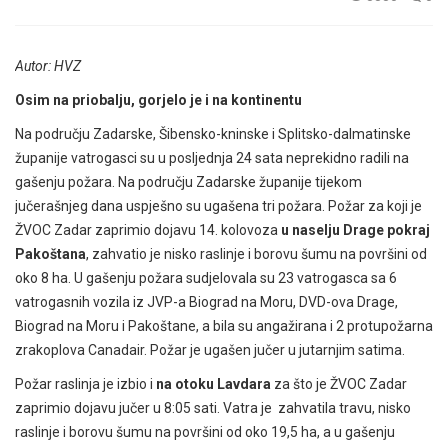
Autor: HVZ
Osim na priobalju, gorjelo je i na kontinentu
Na području Zadarske, Šibensko-kninske i Splitsko-dalmatinske
županije vatrogasci su u posljednja 24 sata neprekidno radili na
gašenju požara. Na području Zadarske županije tijekom
jučerašnjeg dana uspješno su ugašena tri požara. Požar za koji je
ŽVOC Zadar zaprimio dojavu 14. kolovoza
u naselju Drage pokraj
Pakoštana
, zahvatio je nisko raslinje i borovu šumu na površini od
oko 8 ha. U gašenju požara sudjelovala su 23 vatrogasca sa 6
vatrogasnih vozila iz JVP-a Biograd na Moru, DVD-ova Drage,
Biograd na Moru i Pakoštane, a bila su angažirana i 2 protupožarna
zrakoplova Canadair. Požar je ugašen jučer u jutarnjim satima.
Požar raslinja je izbio i
na otoku Lavdara
za što je ŽVOC Zadar
zaprimio dojavu jučer u 8:05 sati. Vatra je zahvatila travu, nisko
raslinje i borovu šumu na površini od oko 19,5 ha, a u gašenju