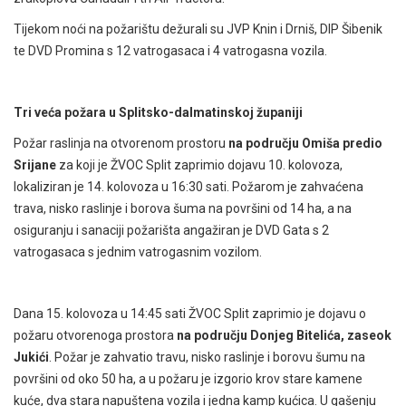
Tijekom noći na požarištu dežurali su JVP Knin i Drniš, DIP Šibenik
te DVD Promina s 12 vatrogasaca i 4 vatrogasna vozila.
Tri veća požara u Splitsko-dalmatinskoj županiji
Požar raslinja na otvorenom prostoru
na području Omiša predio
Srijane
za koji je ŽVOC Split zaprimio dojavu 10. kolovoza,
lokaliziran je 14. kolovoza u 16:30 sati. Požarom je zahvaćena
trava, nisko raslinje i borova šuma na površini od 14 ha, a na
osiguranju i sanaciji požarišta angažiran je DVD Gata s 2
vatrogasaca s jednim vatrogasnim vozilom.
Dana 15. kolovoza u 14:45 sati ŽVOC Split zaprimio je dojavu o
požaru otvorenoga prostora
na području Donjeg Bitelića, zaseok
Jukići
. Požar je zahvatio travu, nisko raslinje i borovu šumu na
površini od oko 50 ha, a u požaru je izgorio krov stare kamene
kuće, dva stara napuštena vozila i jedna kamp kućica. U gašenju