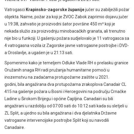
Vatrogasci
Krapinsko-zagorske županije
jučer su zabilježili požar
objekta. Naime, požar za koji je ŽVOC Zabok zaprimio dojavu jučer
u 19:38, zahvatio je proizvodni šator površine 450 m² koji je
nekada služio za proizvodnju minobacačkih granata, ali trenutno
nije bio u funkciji. U gašenju požara sudjelovalo je 11 vatrogasca sa
4 vatrogasna vozila iz Zagorske javne vatrogasne postrojbe i DVD-
a Oroslavlje, a ugašen je u 21:13 sati.
Spomenimo kako je temeljem Odluke Vlade RH o prelasku granice
Oružanih snaga RH radi pružanja humanitarne pomoći u
inozemstvu na zadaćama protupožarne zaštite u 2021.
godini, bila angažirana dva protupožarna zrakoplova Canadair CL
415 na gašenje požara u Bosni i Hercegovini na području Crnačke
Ladine u Širokom Brijegu i općine Čapljina. Canadairi su bili
angažirani u razdoblju od 07:00 sati do 10:12 sati kada su sletjeli u
ZL Split, a ujedno su bila angažirana i dva djelatnika Državne
vatrogasne intervencijske postrojbe Split koji su navodili
Canadaire.