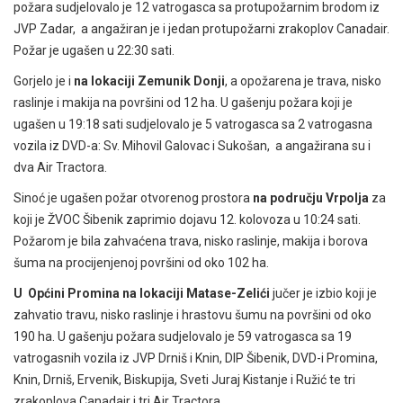
požara sudjelovalo je 12 vatrogasca sa protupožarnim brodom iz
JVP Zadar, a angažiran je i jedan protupožarni zrakoplov Canadair.
Požar je ugašen u 22:30 sati.
Gorjelo je i
na lokaciji Zemunik Donji
, a opožarena je trava, nisko
raslinje i makija na površini od 12 ha. U gašenju požara koji je
ugašen u 19:18 sati sudjelovalo je 5 vatrogasca sa 2 vatrogasna
vozila iz DVD-a: Sv. Mihovil Galovac i Sukošan, a angažirana su i
dva Air Tractora.
Sinoć je ugašen požar otvorenog prostora
na području Vrpolja
za
koji je ŽVOC Šibenik zaprimio dojavu 12. kolovoza u 10:24 sati.
Požarom je bila zahvaćena trava, nisko raslinje, makija i borova
šuma na procijenjenoj površini od oko 102 ha.
U Općini Promina na lokaciji Matase-Zelići
jučer je izbio koji je
zahvatio travu, nisko raslinje i hrastovu šumu na površini od oko
190 ha. U gašenju požara sudjelovalo je 59 vatrogasca sa 19
vatrogasnih vozila iz JVP Drniš i Knin, DIP Šibenik, DVD-i Promina,
Knin, Drniš, Ervenik, Biskupija, Sveti Juraj Kistanje i Ružić te tri
zrakoplova Canadair i tri Air Tractora.