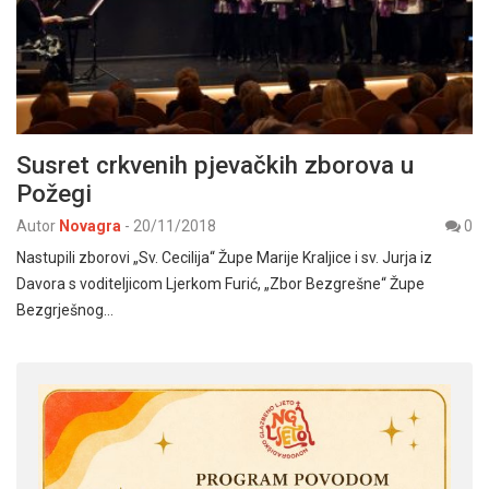
Susret crkvenih pjevačkih zborova u
Požegi
Autor
Novagra
-
20/11/2018
0
Nastupili zborovi „Sv. Cecilija“ Župe Marije Kraljice i sv. Jurja iz
Davora s voditeljicom Ljerkom Furić, „Zbor Bezgrešne“ Župe
Bezgrješnog…