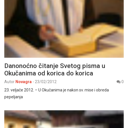
Danonoćno čitanje Svetog pisma u
Okučanima od korica do korica
Autor
Novagra
-
23/02/2012
0
23. veljače 2012. – U Okučanima je nakon sv. mise i obreda
pepeljanja