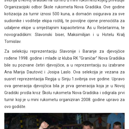
Organizacijski odbor Škole rukometa Nova Gradiška. Ove godine
kotizacija za turnir iznosi 500 kuna, a domaćin osigurava za sve
sudionike i voditelje ekipa roštilj, te povoljne cijene prenoćišta za
udaljene ekipe u smještajnim kapacitetima: As u Rešetarima, te
novogradiškim: Slavonski biser, Maksimilijan i u Hotelu Kralj
Tomislav.
Za selekciju reprezentaciju Slavonije i Baranje za djevojčice
rođene 1998. godine i mlađe iz kluba RK “Graničar” Nova Gradiška
bile su pozvane četiri djevojčice, a u reprezentaciju su izabrane
Ana Marija Dautović i Josipa Laslo. Ova selekcija je vezana za
susret reprezentacija Regija u Sinju 1.svibnja ove godine. Upravo
ova generacija djevojčica bila je prva generacija koja je u Novoj
Gradiški prošla kroz Školu rukometa Nova Gradiška i odigrala prvi
turnir koji je u mini rukometu organiziran 2008. godine upravo za
ovo godište.