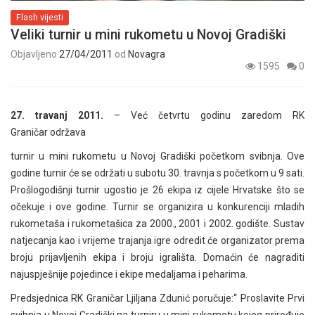
Flash vijesti
Veliki turnir u mini rukometu u Novoj Gradiški
Objavljeno
27/04/2011
od
Novagra
1595
0
27. travanj 2011.
– Već četvrtu godinu zaredom RK
Graničar održava
turnir u mini rukometu u Novoj Gradiški početkom svibnja. Ove
godine turnir će se održati u subotu 30. travnja s početkom u 9 sati.
Prošlogodišnji turnir ugostio je 26 ekipa iz cijele Hrvatske što se
očekuje i ove godine. Turnir se organizira u konkurenciji mladih
rukometaša i rukometašica za 2000., 2001 i 2002. godište. Sustav
natjecanja kao i vrijeme trajanja igre odredit će organizator prema
broju prijavljenih ekipa i broju igrališta. Domaćin će nagraditi
najuspješnije pojedince i ekipe medaljama i peharima.
Predsjednica RK Graničar Ljiljana Zdunić poručuje:“ Proslavite Prvi
svibnja u Novoj Gradiški na turniru u mini rukometu kojeg priređuje